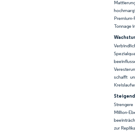
Mattierun
hochmargi
Premium-F
Tonnage im
Wachstum
Verbindli
Spezialqu
beeinfluss
Veresteru
schafft u
Kreislaufw
Steigend
Strengere 
Million-E
beeinträch
zur Replik