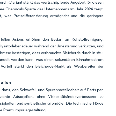
rch Clariant stärkt das wertschöpfende Angebot für diesen
are-Chemicals-Sparte des Unternehmens im Jahr 2024 zeigt.
, was Preisdifferenzierung ermöglicht und die geringere
 Teilen Asiens erhöhen den Bedarf an Rohstoffreinigung.
alysatorlebensdauer während der Umesterung verkürzen, und
bnisse bestätigen, dass verbrauchte Bleicherde durch In-situ-
wandelt werden kann, was einen sekundären Einnahmestrom
 Vorteil stärkt den Bleicherde-Markt als Wegbereiter der
toffen
 dazu, den Schwefel- und Spurenmetallgehalt auf Parts-per-
iziente Adsorption, ohne Viskositätsindexverbesserer zu
ssigkeiten und synthetische Grundöle. Die technische Hürde
ine Premiumpreisgestaltung.