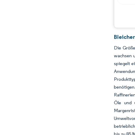
Bleiche
Die Größe
wachsen u
spiegelt e
Anwendunge
Produkttyp
benötigen.
Raffineri
Öle und u
Margenris
Umweltvor
betrieblic
bis zu 85