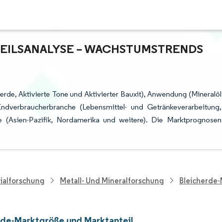
ILSANALYSE – WACHSTUMSTRENDS U
rerde, Aktivierte Tone und Aktivierter Bauxit), Anwendung (Mineralöl
Endverbraucherbranche (Lebensmittel- und Getränkeverarbeitung,
 (Asien-Pazifik, Nordamerika und weitere). Die Marktprognosen
ialforschung
Metall- Und Mineralforschung
Bleicherde-
rde-Marktgröße und Marktanteil