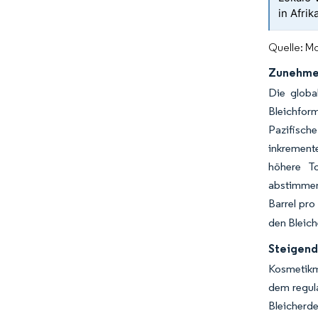
in Afrik
Quelle: Mo
Zunehmen
Die globa
Bleichfor
Pazifisch
inkrement
höhere To
abstimmen
Barrel pro
den Bleich
Steigend
Kosmetikm
dem regula
Bleicherde