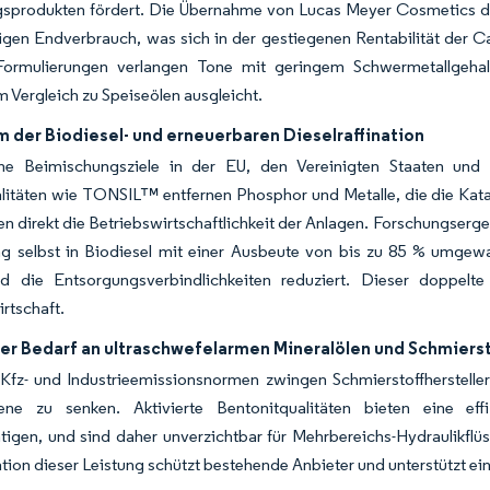
gsprodukten fördert. Die Übernahme von Lucas Meyer Cosmetics du
gen Endverbrauch, was sich in der gestiegenen Rentabilität der C
ormulierungen verlangen Tone mit geringem Schwermetallgehalt
 Vergleich zu Speiseölen ausgleicht.
 der Biodiesel- und erneuerbaren Dieselraffination
che Beimischungsziele in der EU, den Vereinigten Staaten und
alitäten wie TONSIL™ entfernen Phosphor und Metalle, die die Kat
en direkt die Betriebswirtschaftlichkeit der Anlagen. Forschungserge
ng selbst in Biodiesel mit einer Ausbeute von bis zu 85 % umge
nd die Entsorgungsverbindlichkeiten reduziert. Dieser doppelte
irtschaft.
er Bedarf an ultraschwefelarmen Mineralölen und Schmiers
Kfz- und Industrieemissionsnormen zwingen Schmierstoffhersteller
bene zu senken. Aktivierte Bentonitqualitäten bieten eine eff
tigen, und sind daher unverzichtbar für Mehrbereichs-Hydraulikflü
ation dieser Leistung schützt bestehende Anbieter und unterstützt e