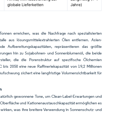
globale Lieferketten
Jahre)
Tonnen erreichen, was die Nachfrage nach spezialisierten
lle aus lösungsmittelextrahierten Ölen entfernen. Asien-
nde Aufbereitungskapazitäten, repräsentieren das größte
erungen hin zu Sojabohnen- und Sonnenblumenöl, die beide
steller, die die Porenstruktur auf spezifische Ölchemien
is 2050 eine neue Raffineriekapazität von 19,2 Millionen
 Aufschwung sichert eine langfristige Volumensichtbarkeit für
n
natürlich gewonnene Tone, um Clean-Label-Erwartungen und
e Oberfläche und Kationenaustauschkapazität ermöglichen es
zu wirken, was ihre breitere Verwendung in Sonnenschutz- und