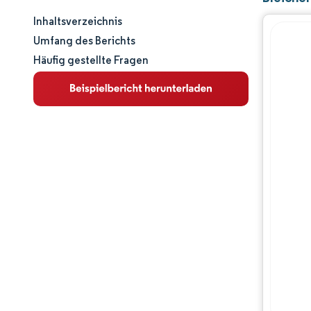
Inhaltsverzeichnis
Marktgröße und -anteil
Umfang des Berichts
Häufig gestellte Fragen
Marktanalyse
Trends und Einblicke
Segmentanalyse
Geografische Analyse
Wettbewerbslandschaft
Hauptakteure
Branchenentwicklungen