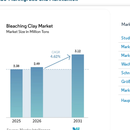
Mark
Stud
Mark
Mark
Wach
Schn
Größ
Bild © Mordor Intelligence. Wiederverwendung erfor
Mark
Bild 
Haup