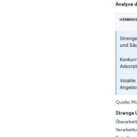
Analyse 
HEMMNI
Strenge
und Säu
Konkurr
Adsorpti
Volatil
Angebot
Quelle: Mo
Strenge 
Überarbei
Verarbeit