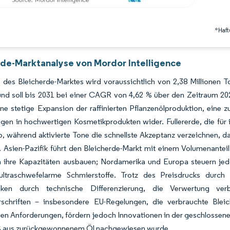
*Haft
rde-Marktanalyse von Mordor Intelligence
 des Bleicherde-Marktes wird voraussichtlich von 2,38 Millionen 
nd soll bis 2031 bei einer CAGR von 4,62 % über den Zeitraum 20
ine stetige Expansion der raffinierten Pflanzenölproduktion, ein
n in hochwertigen Kosmetikprodukten wider. Fullererde, die für ih
, während aktivierte Tone die schnellste Akzeptanz verzeichnen, da
 Asien-Pazifik führt den Bleicherde-Markt mit einem Volumenantei
en ihre Kapazitäten ausbauen; Nordamerika und Europa steuern je
ltraschwefelarme Schmierstoffe. Trotz des Preisdrucks durch
iken durch technische Differenzierung, die Verwertung verb
schriften – insbesondere EU-Regelungen, die verbrauchte Bleich
hen Anforderungen, fördern jedoch Innovationen in der geschlossene
 % aus zurückgewonnenem Öl nachgewiesen wurde.