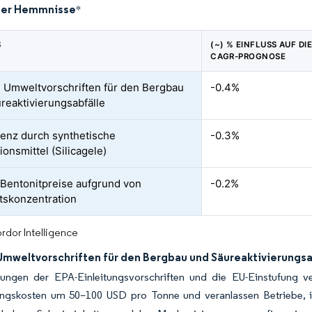
der Hemmnisse
*
S
(~) % EINFLUSS AUF DI
CAGR-PROGNOSE
 Umweltvorschriften für den Bergbau
-0.4%
reaktivierungsabfälle
enz durch synthetische
-0.3%
onsmittel (Silicagele)
e Bentonitpreise aufgrund von
-0.2%
skonzentration
rdor Intelligence
Umweltvorschriften für den Bergbau und Säureaktivierungsa
tungen der EPA-Einleitungsvorschriften und die EU-Einstufung ve
ungskosten um 50–100 USD pro Tonne und veranlassen Betriebe, in