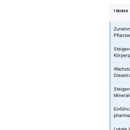
TREIBER
Zunehme
Pflanze
Steigen
Körperp
Wachstu
Dieselra
Steigen
Mineral
Einführ
pharma
Lokale 