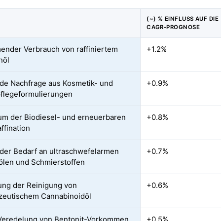
(~) % EINFLUSS AUF DIE
CAGR-PROGNOSE
nder Verbrauch von raffiniertem
+1.2%
nöl
de Nachfrage aus Kosmetik- und
+0.9%
flegeformulierungen
m der Biodiesel- und erneuerbaren
+0.8%
ffination
der Bedarf an ultraschwefelarmen
+0.7%
ölen und Schmierstoffen
ung der Reinigung von
+0.6%
zeutischem Cannabinoidöl
Veredelung von Bentonit-Vorkommen
+0.5%