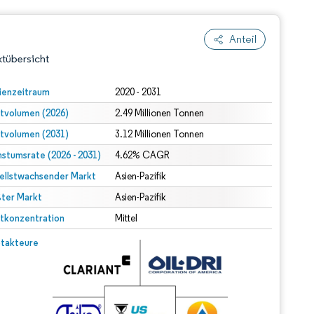
Anteil
tübersicht
ienzeitraum
2020 - 2031
tvolumen (2026)
2.49 Millionen Tonnen
tvolumen (2031)
3.12 Millionen Tonnen
stumsrate (2026 - 2031)
4.62% CAGR
ellstwachsender Markt
Asien-Pazifik
ter Markt
dert Namensnennung gemäß CC BY 4.0.
Asien-Pazifik
tkonzentration
Mittel
© Mordor Intelligence. Wiederverwendung erfordert Namensnennung gemäß CC BY 4.0.
takteure