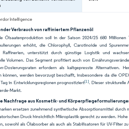
a
rdor Intelligence
der Verbrauch von raffiniertem Pflanzenöl
le Ölsaatenproduktion soll in der Saison 2024/25 680 Millionen 
mulierungen erhöht, die Chlorophyll, Carotinoide und Spurenmeta
e Raffinerien, unterstützt durch günstige Logistik und wachse
elle Volumen. Das Segment profitiert auch von Ernährungsveränd
n-Dosierungsraten erfordern als kaltgepresste Alternativen. Her
 können, werden bevorzugt beschafft, insbesondere da die OPEC b
[1]
 Tag in Entwicklungsregionen prognostiziert
. Dieser strukturelle
erde-Markt.
e Nachfrage aus Kosmetik- und Körperpflegeformulierunge
arken ersetzen zunehmend synthetische Absorptionsmittel durch 
torischen Druck hinsichtlich Mikroplastik gerecht zu werden. Hoh
n, sowohl als Ölabsorber als auch als Stabilisatoren für UV-Filter 