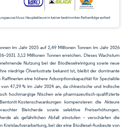
ungsausschluss: Hauptakteure in keiner bestimmten Reihenfolge sortiert
Tonnen im Jahr 2025 auf 2,49 Millionen Tonnen im Jahr 2026
26–2031 3,12 Millionen Tonnen erreichen. Dieses Wachstum
e zunehmende Nutzung bei der Biodieselreinigung sowie neue
re niedrige Ölverlustrate bekannt ist, bleibt der dominante
 Raffinerien eine höhere Adsorptionskapazität für Spezialöle
l von 47,29 % im Jahr 2024 an, da chinesische und indische
doch hochmargige Nischen wie pharmazeutisch-qualifizierte
 Benton­it-Kostenschwankungen kompensieren die Akteure
rauchter Bleicherde sowie selektive Preiserhöhungen.
erde als gefährlichen Abfall einstufen – verschärfen die
n Kreislaufverarbeitung, bei der eine Biodiesel-Ausbeute von