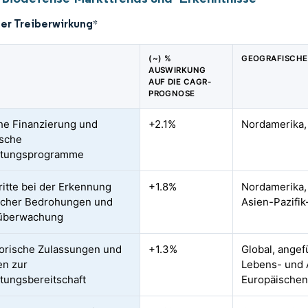
der Treiberwirkung
*
(~) %
GEOGRAFISCHE
AUSWIRKUNG
AUF DIE CAGR-
PROGNOSE
che Finanzierung und
+2.1%
Nordamerika, 
ische
atungsprogramme
ritte bei der Erkennung
+1.8%
Nordamerika,
scher Bedrohungen und
Asien-Pazifi
oüberwachung
orische Zulassungen und
+1.3%
Global, ange
ven zur
Lebens- und 
tungsbereitschaft
Europäischen