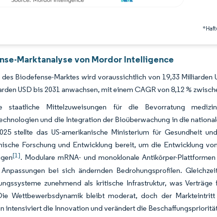
*Haft
nse-Marktanalyse von Mordor Intelligence
des Biodefense-Marktes wird voraussichtlich von 19,33 Milliarden 
liarden USD bis 2031 anwachsen, mit einem CAGR von 8,12 % zwisch
de staatliche Mittelzuweisungen für die Bevorratung medi
echnologien und die Integration der Bioüberwachung in die national
025 stellte das US-amerikanische Ministerium für Gesundheit und
nische Forschung und Entwicklung bereit, um die Entwicklung von
[1]
igen
. Modulare mRNA- und monoklonale Antikörper-Plattformen
e Anpassungen bei sich ändernden Bedrohungsprofilen. Gleichzei
ngssysteme zunehmend als kritische Infrastruktur, was Verträge
 Die Wettbewerbsdynamik bleibt moderat, doch der Markteintritt
n intensiviert die Innovation und verändert die Beschaffungsprioritä