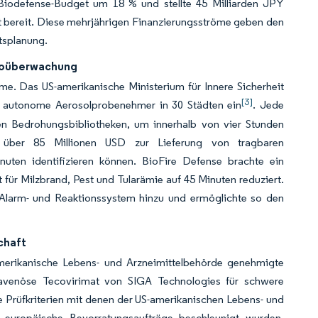
 Biodefense-Budget um 18 % und stellte 45 Milliarden JPY
 bereit. Diese mehrjährigen Finanzierungsströme geben den
ätsplanung.
Bioüberwachung
me. Das US-amerikanische Ministerium für Innere Sicherheit
[3]
0 autonome Aerosolprobenehmer in 30 Städten ein
. Jede
ten Bedrohungsbibliotheken, um innerhalb von vier Stunden
 über 85 Millionen USD zur Lieferung von tragbaren
uten identifizieren können. BioFire Defense brachte ein
für Milzbrand, Pest und Tularämie auf 45 Minuten reduziert.
 Alarm- und Reaktionssystem hinzu und ermöglichte so den
chaft
merikanische Lebens- und Arzneimittelbehörde genehmigte
avenöse Tecovirimat von SIGA Technologies für schwere
e Prüfkriterien mit denen der US-amerikanischen Lebens- und
 europäische Bevorratungsaufträge beschleunigt wurden.