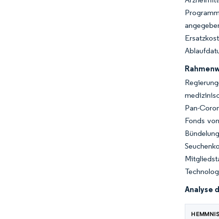
Programme 
angegeben
Ersatzkos
Ablaufdatu
Rahmenwe
Regierung
medizinis
Pan-Coron
Fonds von
Bündelung
Seuchenko
Mitglied
Technologi
Analyse 
HEMMNI