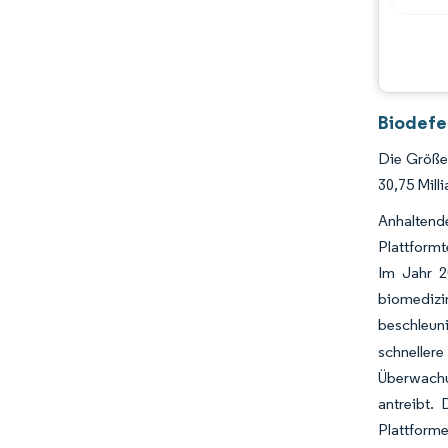
Chancen & Aussichten
Branchenentwicklungen
Biodefe
Die Größe 
30,75 Mil
Anhalten
Plattformt
Im Jahr 2
biomedizi
beschleun
schneller
Überwachu
antreibt.
Plattforme