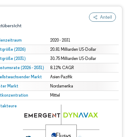
Anteil
tübersicht
ienzeitraum
2020 - 2031
tgröße (2026)
20.81 Milliarden US-Dollar
tgröße (2031)
30.75 Milliarden US-Dollar
stumsrate (2026 - 2031)
8.12% CAGR
ellstwachsender Markt
Asien-Pazifik
ter Markt
dert Namensnennung gemäß CC BY 4.0.
Nordamerika
tkonzentration
Mittel
© Mordor Intelligence. Wiederverwendung erfordert Namensnennung gemäß CC BY 4.0.
takteure