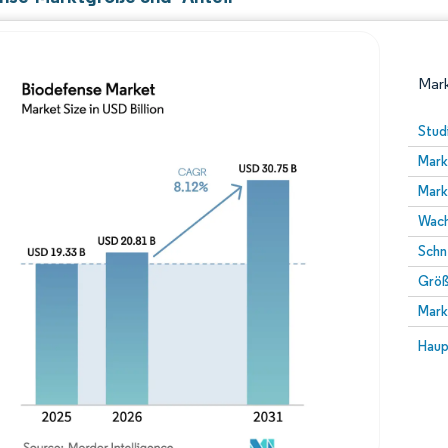
Mark
Stud
Mark
Mark
Wach
Schn
Größ
Bild © Mordor Intelligence. Wiederverwendung erfor
Mark
Bild 
Haup