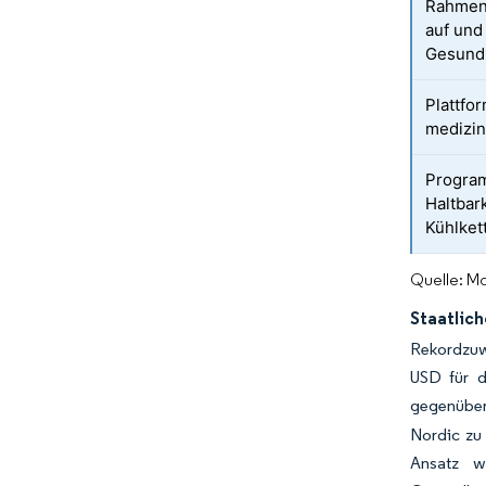
Rahmen
auf und
Gesundh
Plattfo
medizi
Program
Haltbar
Kühlket
Quelle: Mo
Staatlic
Rekordzuw
USD für d
gegenüber
Nordic zu
Ansatz w