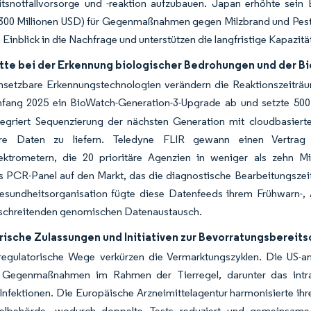
tsnotfallvorsorge und -reaktion aufzubauen. Japan erhöhte sein
 300 Millionen USD) für Gegenmaßnahmen gegen Milzbrand und Pest
n Einblick in die Nachfrage und unterstützen die langfristige Kapazit
itte bei der Erkennung biologischer Bedrohungen und der 
insetzbare Erkennungstechnologien verändern die Reaktionszeiträu
nfang 2025 ein BioWatch-Generation-3-Upgrade ab und setzte 50
ntegriert Sequenzierung der nächsten Generation mit cloudbasier
are Daten zu liefern. Teledyne FLIR gewann einen Vertrag
ktrometern, die 20 prioritäre Agenzien in weniger als zehn Min
s PCR-Panel auf den Markt, das die diagnostische Bearbeitungszeit 
esundheitsorganisation fügte diese Datenfeeds ihrem Frühwarn-,
schreitenden genomischen Datenaustausch.
rische Zulassungen und Initiativen zur Bevorratungsbereits
regulatorische Wege verkürzen die Vermarktungszyklen. Die US-a
 Gegenmaßnahmen im Rahmen der Tierregel, darunter das intr
nfektionen. Die Europäische Arzneimittelagentur harmonisierte ihr
telbehörde, wodurch doppelte Tests reduziert und gemeinsame