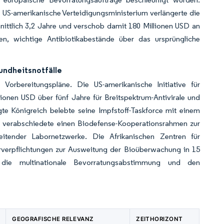
 US-amerikanische Verteidigungsministerium verlängerte die
ttlich 3,2 Jahre und verschob damit 180 Millionen USD an
en, wichtige Antibiotikabestände über das ursprüngliche
undheitsnotfälle
Vorbereitungspläne. Die US-amerikanische Initiative für
onen USD über fünf Jahre für Breitspektrum-Antivirale und
te Königreich belebte seine Impfstoff-Taskforce mit einem
N verabschiedete einen Biodefense-Kooperationsrahmen zur
eitender Labornetzwerke. Die Afrikanischen Zentren für
erverpflichtungen zur Ausweitung der Bioüberwachung in 15
r die multinationale Bevorratungsabstimmung und den
GEOGRAFISCHE RELEVANZ
ZEITHORIZONT