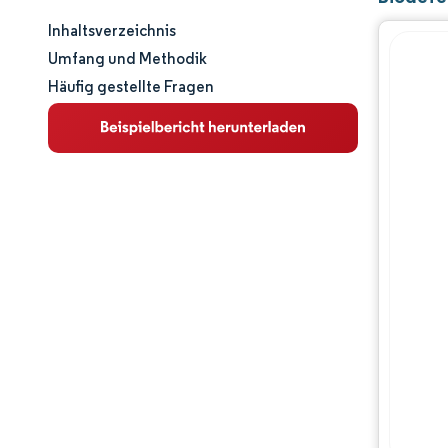
Inhaltsverzeichnis
Marktgröße und -anteil
Umfang und Methodik
Häufig gestellte Fragen
Marktanalyse
Trends und Einblicke
Segmentanalyse
Geografische Analyse
Regulatorisches Umfeld
Wertschöpfungskettenanalyse
Wettbewerbslandschaft
Hauptakteure