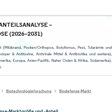
TEILSANALYSE – W
 (2026–2031)
t (Milzbrand, Pocken/Orthopox, Botulismus, Pest, Tularämie und
per & Antitoxine, Antivirale Mittel & Antibiotika und weitere),
merika, Europa, Asien-Pazifik, Naher Osten & Afrika, Südamerika).
.
Biotechnologieforschung
Biodefense-Markt
nse-Marktgröße und -Anteil