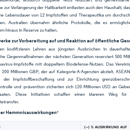
zur Verlängerung der Haltbarkeit entlasten auch den Haushalt; das
e Lebensdauer von 12 Impfstoffen und Therapeutika um durchschni
ten. Australien übernahm ähnliche Protokolle, die es ermöglich
m hinaus in Reserve zu halten.
rke zur Vorbereitung auf und Reaktion auf öffentliche Ges
en kodifizieren Lehren aus jüngsten Ausbrüchen in dauerhafte 
che Gegenmaßnahmen der nächsten Generation reserviert 500 Milli
avirus-Impfstoffe mit doppeltem Biodefense-Nutzen. Das Vereinig
 200 Millionen GBP, der auf Kategorie-A-Agenzien abzielt. ASEA
 der Impfstoffbeschaffung und zur Einrichtung grenzüberschr
ntrolle und -prävention sicherten sich 120 Millionen USD an Geb
staaten. Diese Initiativen schaffen einen klareren Weg fü
etransfer.
der Hemmnisauswirkungen
*
S
(~) % AUSWIRKUNG AUF