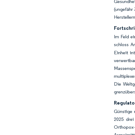
Gesundhei
(ungefähr
Hersteller
Fortschr
Im Feld e
schloss A
Einheit i
verwertb
Massenspe
multiplexe
Die Weltg
grenzüber
Regulato
Günstige 
2025 drei
Orthopox-I
Arzneimit