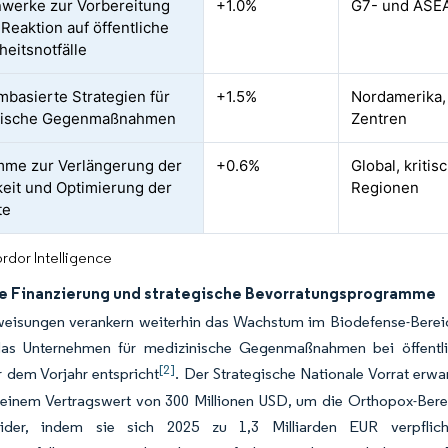
werke zur Vorbereitung
+1.0%
G7- und ASE
 Reaktion auf öffentliche
eitsnotfälle
rmbasierte Strategien für
+1.5%
Nordamerika,
nische Gegenmaßnahmen
Zentren
me zur Verlängerung der
+0.6%
Global, kriti
keit und Optimierung der
Regionen
te
rdor Intelligence
he Finanzierung und strategische Bevorratungsprogramme
eisungen verankern weiterhin das Wachstum im Biodefense-Bereich
as Unternehmen für medizinische Gegenmaßnahmen bei öffentli
[2]
 dem Vorjahr entspricht
. Der Strategische Nationale Vorrat erw
 einem Vertragswert von 300 Millionen USD, um die Orthopox-Berei
ider, indem sie sich 2025 zu 1,3 Milliarden EUR verpflich