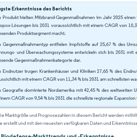
gste Erkenntnisse des Berichts
 Produkt hielten Milzbrand-Gegenmaßnahmen im Jahr 2025 einen U
opox-Lösungen bis 2031 voraussichtlich mit einem CAGR von 10,
senden Produktsegment macht.
 Gegenmaßnahmentyp entfielen Impfstoffe auf 25,67 % des Ums
nnungs- und Überwachungssysteme entwickeln sich bis 2031 mit 
sende Gegenmaßnahmenkategorie dar.
 Endnutzer trugen Krankenhäuser und Kliniken 27,65 % des Endnut
ussichtlich mit einem CAGR von 11,34 % bis 2031 am schnellsten w
 Geografie dominierte Nordamerika mit 42,45 % des weltweiten U
einem CAGR von 9,54 % bis 2031 die schnellste regionale Expansion v
Die Marktgröße und Prognosezahlen in diesem Bericht werden mithi
ce erstellt und mit den neuesten verfügbaren Daten und Erkenntnisse
 Biodefense-Markttrends und -Erkenntnisse