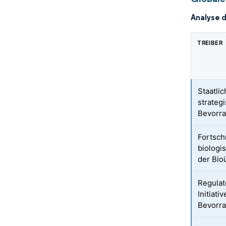
Analyse 
TREIBER
Staatli
strateg
Bevorr
Fortsch
biologi
der Bi
Regulat
Initiati
Bevorra