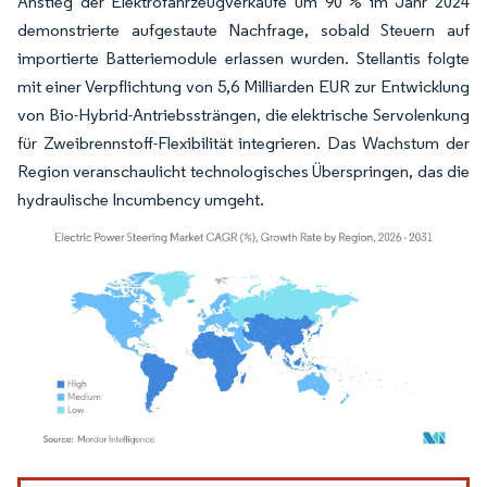
Anstieg der Elektrofahrzeugverkäufe um 90 % im Jahr 2024
demonstrierte aufgestaute Nachfrage, sobald Steuern auf
importierte Batteriemodule erlassen wurden. Stellantis folgte
mit einer Verpflichtung von 5,6 Milliarden EUR zur Entwicklung
von Bio-Hybrid-Antriebssträngen, die elektrische Servolenkung
für Zweibrennstoff-Flexibilität integrieren. Das Wachstum der
Region veranschaulicht technologisches Überspringen, das die
hydraulische Incumbency umgeht.
Bild © Mordor Intelligence. Wiederverwendung erfordert Namensnennung gemäß