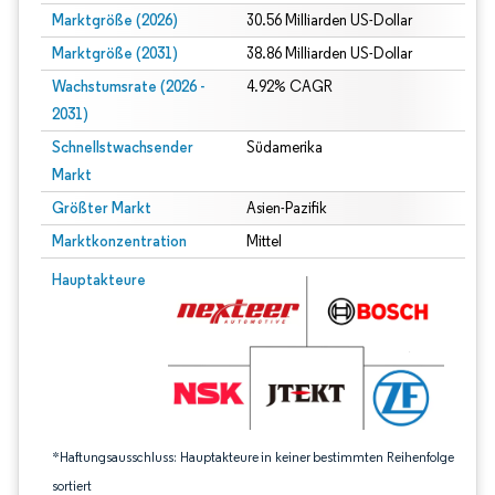
Marktgröße (2026)
30.56 Milliarden US-Dollar
Marktgröße (2031)
38.86 Milliarden US-Dollar
Wachstumsrate (2026 -
4.92% CAGR
2031)
Schnellstwachsender
Südamerika
Markt
Größter Markt
Asien-Pazifik
Marktkonzentration
Mittel
Bild © Mordor Intelligence. Wiederverwendung erfordert Namensnennung gem
Hauptakteure
*Haftungsausschluss: Hauptakteure in keiner bestimmten Reihenfolge
sortiert