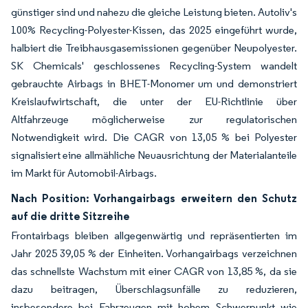
günstiger sind und nahezu die gleiche Leistung bieten. Autoliv's
100% Recycling-Polyester-Kissen, das 2025 eingeführt wurde,
halbiert die Treibhausgasemissionen gegenüber Neupolyester.
SK Chemicals' geschlossenes Recycling-System wandelt
gebrauchte Airbags in BHET-Monomer um und demonstriert
Kreislaufwirtschaft, die unter der EU-Richtlinie über
Altfahrzeuge möglicherweise zur regulatorischen
Notwendigkeit wird. Die CAGR von 13,05 % bei Polyester
signalisiert eine allmähliche Neuausrichtung der Materialanteile
im Markt für Automobil-Airbags.
Nach Position: Vorhangairbags erweitern den Schutz
auf die dritte Sitzreihe
Frontairbags bleiben allgegenwärtig und repräsentierten im
Jahr 2025 39,05 % der Einheiten. Vorhangairbags verzeichnen
das schnellste Wachstum mit einer CAGR von 13,85 %, da sie
dazu beitragen, Überschlagsunfälle zu reduzieren,
insbesondere bei Fahrzeugen mit hohem Schwerpunkt wie