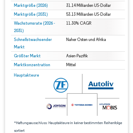
Marktgröße (2026)
31.14 Milliarden US-Dollar
Marktgröße (2031)
53.13 Milliarden US-Dollar
Wachstumsrate (2026 -
11.30% CAGR
2031)
Schnellstwachsender
Naher Osten und Afrika
Markt
Größter Markt
Asien-Pazifik
Marktkonzentration
Mittel
Bild © Mordor Intelligence. Wiederverwendung erfordert Namensnennung gem
Hauptakteure
*Haftungsausschluss: Hauptakteure in keiner bestimmten Reihenfolge
sortiert