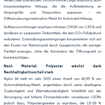
Fehler-Ziele zu erreichen. Fortschrittliche Logik unterstützt auch
insassenadaptive Airbags, die die Aufblasleistung an
Körpergröße und Sitzposition anpassen – ein
Differenzierungsmerkmal im Markt für Automobil-Airbags.
Aufblasvorrichtungen wachsen mit einer CAGR von 7,55 % und
tendieren zu saubereren Treibmitteln, die den CO₂-Fußabdruck
reduzieren. Entwicklungsanstrengungen konzentrieren sich auf
den Ersatz von Natriumazid durch Gasgemische, die weniger
Partikel erzeugen, ohne die Konsistenz der Öffnungszeit zu
beeinträchtigen.
Nach Material: Polyester wächst dank
Nachhaltigkeitsvorteil stark
Nylon 66 hielt im Jahr 2025 einen Anteil von 65,95 % am
Automobilairbag-Markt, angetrieben durch seine überlegene
Zugfestigkeit und Wärmebeständigkeit. Volatilität bei der
Versorgung und höhere Einstandskosten veranlassen OEMs
jedoch dazu, Polyestergewebe zu erproben, die 15–20 %