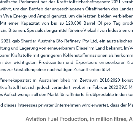
tralische Parlament hat das Kraftstoffsicherheitsgesetz 2021 vera
ährt, um den Betrieb der angeschlagenen Ölraffinerien des Landes 
n Viva Energy und Ampol genutzt, um die letzten beiden verbleiben
 Mit einer Kapazität von bis zu 120.000 Barrel Öl pro Tag produz
zin, Bitumen, Spezialöslungsmittel für eine Vielzahl von Industrien un
 2021 gab Sherdar Australia Bio-Refinery Pty Ltd, ein australische
itung und Lagerung von erneuerbarem Diesel im Land bekannt. Im Vol
barer Kraftstoffe mit geringeren Kohlenstoffemissionen als herkömml
en der wichtigsten Produzenten und Exporteure erneuerbarer Kraf
ens zur Gestaltung einer nachhaltigen Zukunft unterstützt.
fineriekapazität in Australien blieb im Zeitraum 2016-2020 kon
rtkraftstoff hat sich jedoch verändert, wobei im Februar 2022 39,5 
s Aufschwungs soll den Markt für raffinierte Erdölprodukte in den 
d dieses Interesses privater Unternehmen wird erwartet, dass der Ma