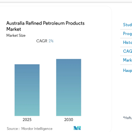
Stud
Prog
Hist
CAG
Mark
Haup
*Haft