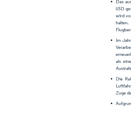
Das aus
USD gew
wird vo
halten.
Flugben
Im Jahr
Verarbe
erneuer
als ein
Australi
Die Raf
Luftfah
Zuge de
Aufgrun