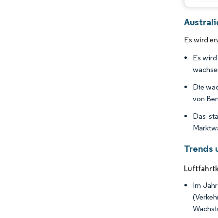
Austral
Es wird er
Es wird
wachse
Die wac
von Ben
Das sta
Marktwa
Trends 
Luftfahrt
Im Jahr
(Verkeh
Wachstu