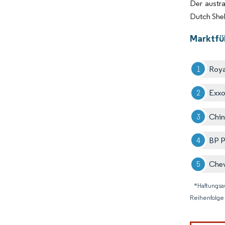
Der austra
Dutch Shel
Marktfüh
Roya
Exxo
Chin
BP 
Che
*Haftungsa
Reihenfolge 