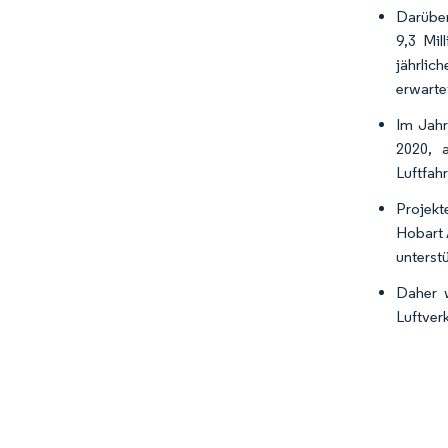
Darüber
9,3 Mil
jährli
erwarte
Im Jahr
2020, 
Luftfah
Projekt
Hobart 
unterst
Daher 
Luftver