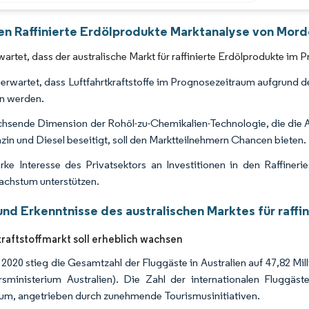
Bild © Mordor Intelligence. Wiederverwendung erfordert Namensnennung gemäß 
ien Raffinierte Erdölprodukte Marktanalyse von Mord
wartet, dass der australische Markt für raffinierte Erdölprodukte 
 erwartet, dass Luftfahrtkraftstoffe im Prognosezeitraum aufgrund d
n werden.
hsende Dimension der Rohöl-zu-Chemikalien-Technologie, die die A
zin und Diesel beseitigt, soll den Marktteilnehmern Chancen bieten.
rke Interesse des Privatsektors an Investitionen in den Raffineri
chstum unterstützen.
und Erkenntnisse des australischen Marktes für raffi
kraftstoffmarkt soll erheblich wachsen
 2020 stieg die Gesamtzahl der Fluggäste in Australien auf 47,82 M
rsministerium Australien). Die Zahl der internationalen Fluggäs
m, angetrieben durch zunehmende Tourismusinitiativen.