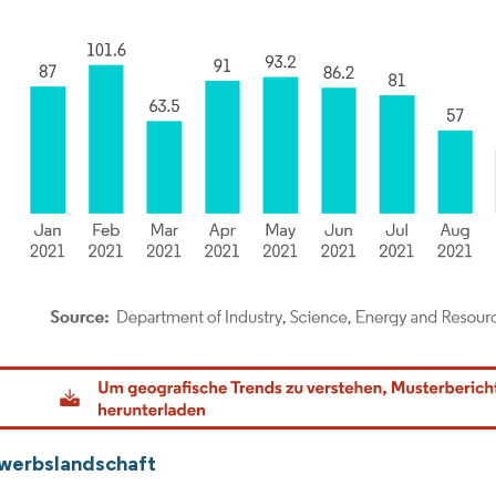
dor Intelligence. Wiederverwendung erfordert Namensnennung gemäß CC BY 4.0.
werbslandschaft