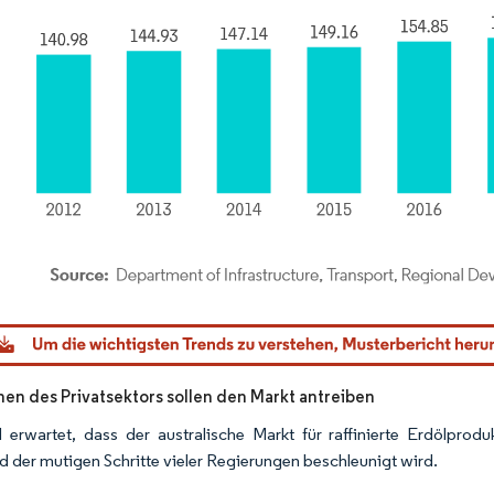
dor Intelligence. Wiederverwendung erfordert Namensnennung gemäß CC BY 4.0.
onen des Privatsektors sollen den Markt antreiben
 erwartet, dass der australische Markt für raffinierte Erdölpro
d der mutigen Schritte vieler Regierungen beschleunigt wird.