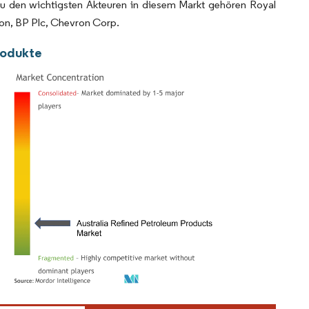
. Zu den wichtigsten Akteuren in diesem Markt gehören Royal
on, BP Plc, Chevron Corp.
produkte
ordor Intelligence. Wiederverwendung erfordert Namensnennung gemäß CC BY 4.0.