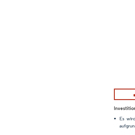
Bild © Mor
Investiti
Es wird
aufgrun