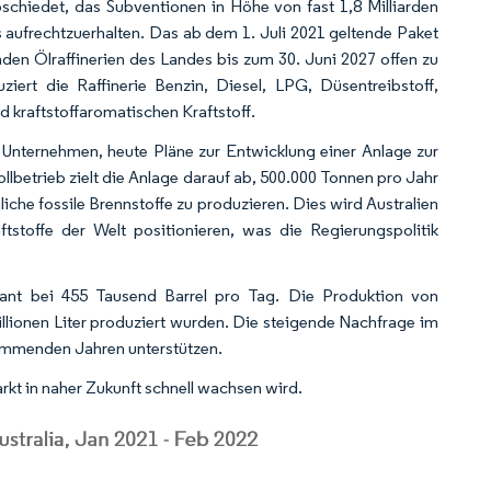
bschiedet, das Subventionen in Höhe von fast 1,8 Milliarden
aufrechtzuerhalten. Das ab dem 1. Juli 2021 geltende Paket
den Ölraffinerien des Landes bis zum 30. Juni 2027 offen zu
iert die Raffinerie Benzin, Diesel, LPG, Düsentreibstoff,
d kraftstoffaromatischen Kraftstoff.
s Unternehmen, heute Pläne zur Entwicklung einer Anlage zur
lbetrieb zielt die Anlage darauf ab, 500.000 Tonnen pro Jahr
iche fossile Brennstoffe zu produzieren. Dies wird Australien
tstoffe der Welt positionieren, was die Regierungspolitik
stant bei 455 Tausend Barrel pro Tag. Die Produktion von
Millionen Liter produziert wurden. Die steigende Nachfrage im
kommenden Jahren unterstützen.
rkt in naher Zukunft schnell wachsen wird.