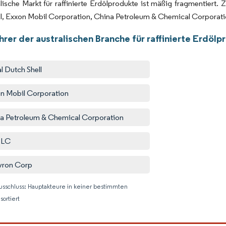
lische Markt für raffinierte Erdölprodukte ist mäßig fragmentiert
l, Exxon Mobil Corporation, China Petroleum & Chemical Corporati
rer der australischen Branche für raffinierte Erdöl
l Dutch Shell
n Mobil Corporation
a Petroleum & Chemical Corporation
PLC
vron Corp
usschluss: Hauptakteure in keiner bestimmten
sortiert
Bild © M