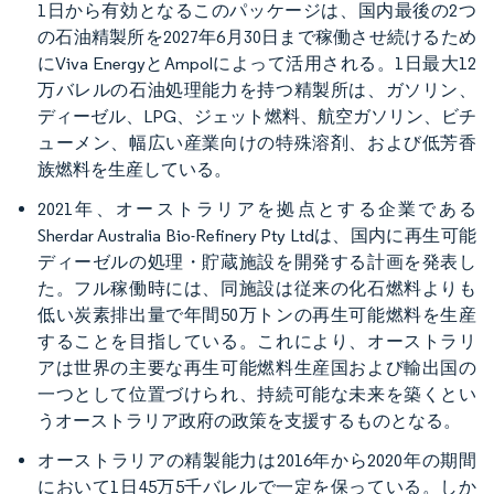
1日から有効となるこのパッケージは、国内最後の2つ
の石油精製所を2027年6月30日まで稼働させ続けるため
にViva EnergyとAmpolによって活用される。1日最大12
万バレルの石油処理能力を持つ精製所は、ガソリン、
ディーゼル、LPG、ジェット燃料、航空ガソリン、ビチ
ューメン、幅広い産業向けの特殊溶剤、および低芳香
族燃料を生産している。
2021年、オーストラリアを拠点とする企業である
Sherdar Australia Bio-Refinery Pty Ltdは、国内に再生可能
ディーゼルの処理・貯蔵施設を開発する計画を発表し
た。フル稼働時には、同施設は従来の化石燃料よりも
低い炭素排出量で年間50万トンの再生可能燃料を生産
することを目指している。これにより、オーストラリ
アは世界の主要な再生可能燃料生産国および輸出国の
一つとして位置づけられ、持続可能な未来を築くとい
うオーストラリア政府の政策を支援するものとなる。
オーストラリアの精製能力は2016年から2020年の期間
において1日45万5千バレルで一定を保っている。しか