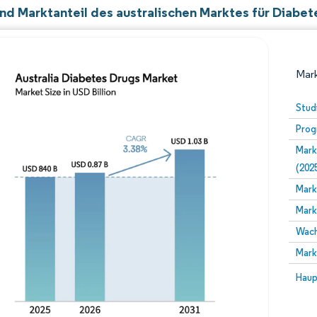
nd Marktanteil des australischen Marktes für Diab
Mark
Stud
Prog
Mark
(202
Mark
Mark
Bild © Mordor Intelligence. Wiederverwendung erfor
Wach
Mark
Bild 
Haup