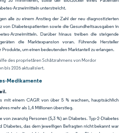
g zu minimieren, sollte der Blutzucker eines Patienten
etes-Arzneimitteln unterstreicht.
gen alle zu einem Anstieg der Zahl der neu diagnostizierten
enz von Diabetespatienten sowie die Gesundheitsausgaben in
tes-Arzneimitteln. Darüber hinaus treiben die steigende
sgeräten die Marktexpansion voran. Führende Hersteller
er Produkte, um einen bedeutenden Marktanteil zu erlangen.
hilfe des proprietären Schätzrahmens von Mordor
 bis 2026 aktualisiert.
etes-Medikamente
il.
ums mit einem CAGR von über 5 % wachsen, hauptsächlich
res mehr als 1,4 Millionen überstieg.
e von zwanzig Personen (5,3 %) an Diabetes. Typ-2-Diabetes
nd Diabetes, das dem jeweiligen Befragten nicht bekannt war