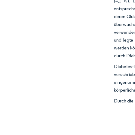
(4,1 %). 
entspreche
deren Gluk
überwache
verwenden,
und legte
werden kön
durch Diab
Diabetes-T
verschrie
eingenomm
körperlich
Durch die 