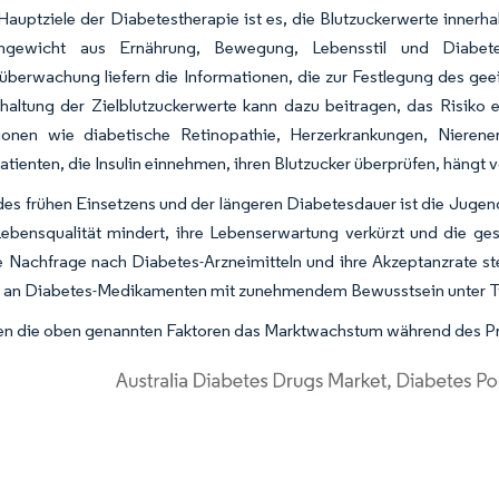
Hauptziele der Diabetestherapie ist es, die Blutzuckerwerte innerh
chgewicht aus Ernährung, Bewegung, Lebensstil und Diabet
überwachung liefern die Informationen, die zur Festlegung des gee
rhaltung der Zielblutzuckerwerte kann dazu beitragen, das Risiko
ionen wie diabetische Retinopathie, Herzerkrankungen, Nierene
tienten, die Insulin einnehmen, ihren Blutzucker überprüfen, hängt 
es frühen Einsetzens und der längeren Diabetesdauer ist die Jugend 
Lebensqualität mindert, ihre Lebenserwartung verkürzt und die ge
 Nachfrage nach Diabetes-Arzneimitteln und ihre Akzeptanzrate ste
f an Diabetes-Medikamenten mit zunehmendem Bewusstsein unter Ty
len die oben genannten Faktoren das Marktwachstum während des P