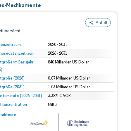
etes-Medikamente
Anteil
tübersicht
ienzeitraum
2020 - 2031
nosedatenzeitraum
2026 - 2031
tgröße im Basisjahr
840 Milliarden US-Dollar
5)
tgröße (2026)
0.87 Milliarden US-Dollar
tgröße (2031)
1.03 Milliarden US-Dollar
dert Namensnennung gemäß CC BY 4.0.
stumsrate (2026 - 2031)
3.38% CAGR
tkonzentration
Mittel
© Mordor Intelligence. Wiederverwendung erfordert Namensnennung gemäß CC BY 4.0.
takteure