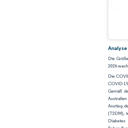
Analyse
Die Größe
2026 wachs
Die COVID
COVID-19 
Gemäß dem
Australie
Anstieg d
(T2DM), i
Diabetes