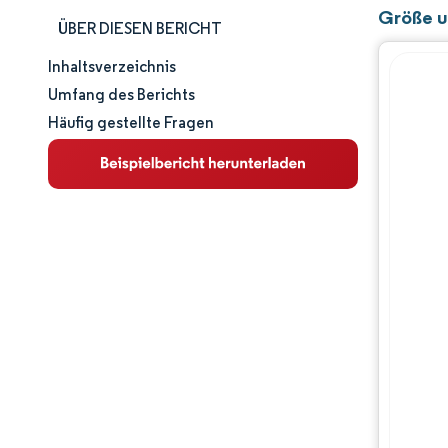
Größe u
ÜBER DIESEN BERICHT
Inhaltsverzeichnis
Marktgröße und -anteil
Umfang des Berichts
Häufig gestellte Fragen
Marktanalyse
Trends und Einblicke
Wettbewerbslandschaft
Hauptakteure
Branchenentwicklungen