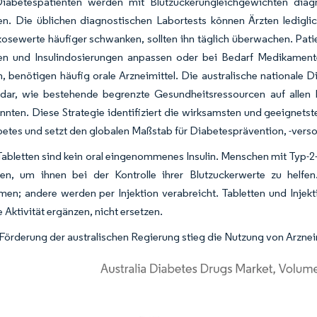
Diabetespatienten werden mit Blutzuckerungleichgewichten diagno
n. Die üblichen diagnostischen Labortests können Ärzten lediglic
osewerte häufiger schwanken, sollten ihn täglich überwachen. Patie
n und Insulindosierungen anpassen oder bei Bedarf Medikamente 
 benötigen häufig orale Arzneimittel. Die australische nationale D
 dar, wie bestehende begrenzte Gesundheitsressourcen auf allen R
nten. Diese Strategie identifiziert die wirksamsten und geeignetst
etes und setzt den globalen Maßstab für Diabetesprävention, -vers
abletten sind kein oral eingenommenes Insulin. Menschen mit Typ-2-
ben, um ihnen bei der Kontrolle ihrer Blutzuckerwerte zu helf
en; andere werden per Injektion verabreicht. Tabletten und Inje
e Aktivität ergänzen, nicht ersetzen.
Förderung der australischen Regierung stieg die Nutzung von Arzne