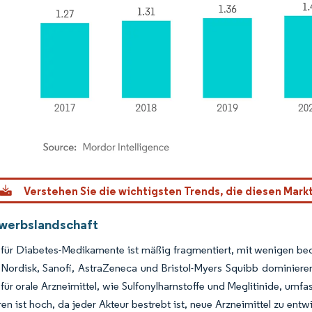
dor Intelligence. Wiederverwendung erfordert Namensnennung gemäß CC BY 4.0.
Verstehen Sie die wichtigsten Trends, die diesen Mark
werbslandschaft
 für Diabetes-Medikamente ist mäßig fragmentiert, mit wenigen be
ordisk, Sanofi, AstraZeneca und Bristol-Myers Squibb dominieren d
für orale Arzneimittel, wie Sulfonylharnstoffe und Meglitinide, umf
en ist hoch, da jeder Akteur bestrebt ist, neue Arzneimittel zu en