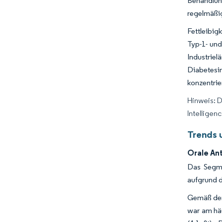
Behandlun
regelmäßig
Fettleibig
Typ-1- und
Industrie
Diabetesi
konzentrie
Hinweis: 
Intelligen
Trends 
Orale An
Das Segme
aufgrund d
Gemäß der 
war am häu