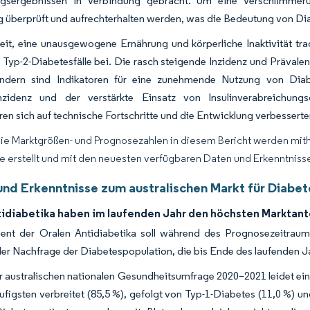
gsergebnissen in Verbindung gebracht. Um eine Verschlimmerun
 überprüft und aufrechterhalten werden, was die Bedeutung von Diab
keit, eine unausgewogene Ernährung und körperliche Inaktivität tra
 Typ-2-Diabetesfälle bei. Die rasch steigende Inzidenz und Präval
ländern sind Indikatoren für eine zunehmende Nutzung von Diabe
nzidenz und der verstärkte Einsatz von Insulinverabreichung
ren sich auf technische Fortschritte und die Entwicklung verbessert
Die Marktgrößen- und Prognosezahlen in diesem Bericht werden mit
ce erstellt und mit den neuesten verfügbaren Daten und Erkenntnissen
und Erkenntnisse zum australischen Markt für Diab
tidiabetika haben im laufenden Jahr den höchsten Marktante
nt der Oralen Antidiabetika soll während des Prognosezeitra
er Nachfrage der Diabetespopulation, die bis Ende des laufenden Jah
australischen nationalen Gesundheitsumfrage 2020–2021 leidet ein
figsten verbreitet (85,5 %), gefolgt von Typ-1-Diabetes (11,0 %) u