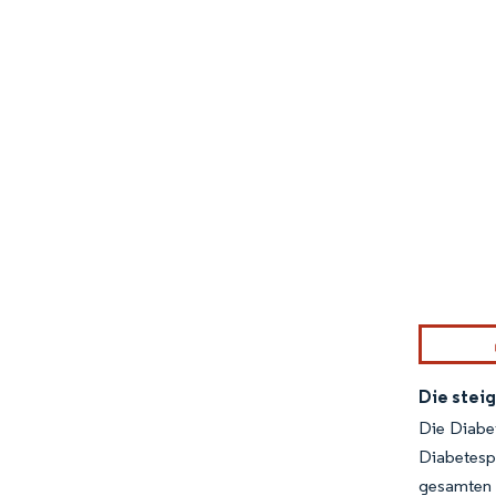
Bild © Mor
Die steig
Die Diabet
Diabetespa
gesamten D