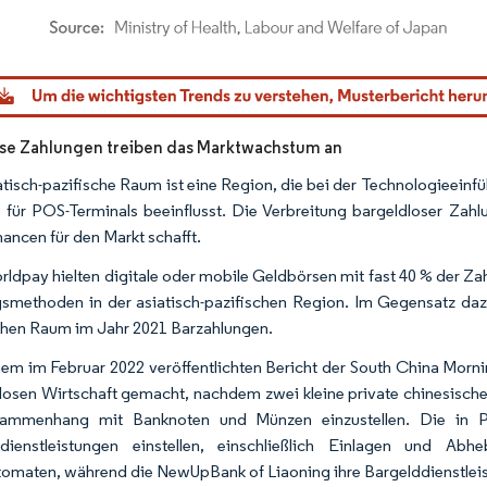
dor Intelligence. Wiederverwendung erfordert Namensnennung gemäß CC BY 4.0.
se Zahlungen treiben das Marktwachstum an
atisch-pazifische Raum ist eine Region, die bei der Technologieein
 für POS-Terminals beeinflusst. Die Verbreitung bargeldloser Zahlu
ancen für den Markt schafft.
rldpay hielten digitale oder mobile Geldbörsen mit fast 40 % der Za
smethoden in der asiatisch-pazifischen Region. Im Gegensatz dazu 
chen Raum im Jahr 2021 Barzahlungen.
nem im Februar 2022 veröffentlichten Bericht der South China Mornin
losen Wirtschaft gemacht, nachdem zwei kleine private chinesische
ammenhang mit Banknoten und Münzen einzustellen. Die in P
ddienstleistungen einstellen, einschließlich Einlagen und Ab
omaten, während die NewUpBank of Liaoning ihre Bargelddienstleist