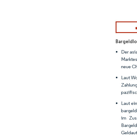
Bild © Mor
Bargeldlo
Der asi
Marktes
neue Ch
Laut Wo
Zahlung
pazifis
Laut ei
bargeld
im Zus
Bargel
Geldaut