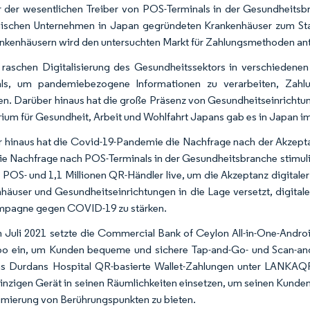
er der wesentlichen Treiber von POS-Terminals in der Gesundheit
ischen Unternehmen in Japan gegründeten Krankenhäuser zum Sta
nkenhäusern wird den untersuchten Markt für Zahlungsmethoden ant
 raschen Digitalisierung des Gesundheitssektors in verschiedene
als, um pandemiebezogene Informationen zu verarbeiten, Zahlu
en. Darüber hinaus hat die große Präsenz von Gesundheitseinrichtu
rium für Gesundheit, Arbeit und Wohlfahrt Japans gab es in Japan i
 hinaus hat die Covid-19-Pandemie die Nachfrage nach der Akzepta
ie Nachfrage nach POS-Terminals in der Gesundheitsbranche stimulie
 POS- und 1,1 Millionen QR-Händler live, um die Akzeptanz digitale
häuser und Gesundheitseinrichtungen in die Lage versetzt, digital
mpagne gegen COVID-19 zu stärken.
 Juli 2021 setzte die Commercial Bank of Ceylon All-in-One-Androi
 ein, um Kunden bequeme und sichere Tap-and-Go- und Scan-and
s Durdans Hospital QR-basierte Wallet-Zahlungen unter LANKAQ
inzigen Gerät in seinen Räumlichkeiten einsetzen, um seinen Kunden
imierung von Berührungspunkten zu bieten.