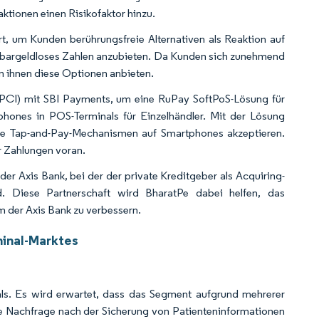
ktionen einen Risikofaktor hinzu.
, um Kunden berührungsfreie Alternativen als Reaktion auf
r bargeldloses Zahlen anzubieten. Da Kunden sich zunehmend
 ihnen diese Optionen anbieten.
NPCI) mit SBI Payments, um eine RuPay SoftPoS-Lösung für
hones in POS-Terminals für Einzelhändler. Mit der Lösung
che Tap-and-Pay-Mechanismen auf Smartphones akzeptieren.
 Zahlungen voran.
er Axis Bank, bei der der private Kreditgeber als Acquiring-
d. Diese Partnerschaft wird BharatPe dabei helfen, das
m der Axis Bank zu verbessern.
minal-Marktes
s. Es wird erwartet, dass das Segment aufgrund mehrerer
 Die Nachfrage nach der Sicherung von Patienteninformationen