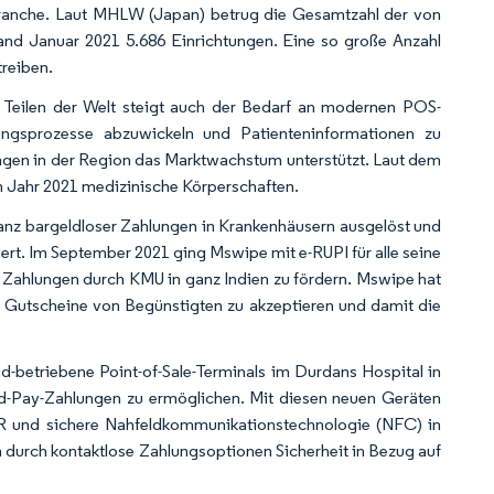
sbranche. Laut MHLW (Japan) betrug die Gesamtzahl der von
nd Januar 2021 5.686 Einrichtungen. Eine so große Anzahl
reiben.
n Teilen der Welt steigt auch der Bedarf an modernen POS-
ngsprozesse abzuwickeln und Patienteninformationen zu
ngen in der Region das Marktwachstum unterstützt. Laut dem
m Jahr 2021 medizinische Körperschaften.
nz bargeldloser Zahlungen in Krankenhäusern ausgelöst und
rt. Im September 2021 ging Mswipe mit e-RUPI für alle seine
r Zahlungen durch KMU in ganz Indien zu fördern. Mswipe hat
e Gutscheine von Begünstigten zu akzeptieren und damit die
d-betriebene Point-of-Sale-Terminals im Durdans Hospital in
-Pay-Zahlungen zu ermöglichen. Mit diesen neuen Geräten
R und sichere Nahfeldkommunikationstechnologie (NFC) in
 durch kontaktlose Zahlungsoptionen Sicherheit in Bezug auf