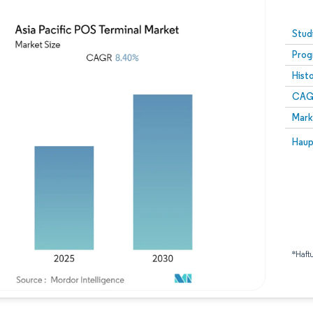
Stud
Prog
Hist
CAG
Mark
Haup
*Haft
Bild © Mordor Intelligence. Wiederverwendung erfordert Namensnennung gemäß 