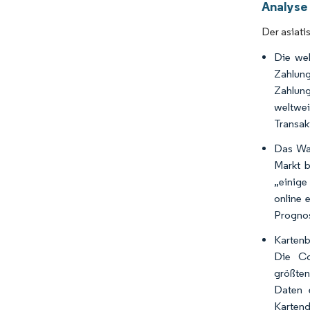
Analyse
Der asiati
Die wel
Zahlung
Zahlung
weltwe
Transak
Das Wac
Markt b
„einige
online 
Prognose
Kartenb
Die Co
größten
Daten e
Karten