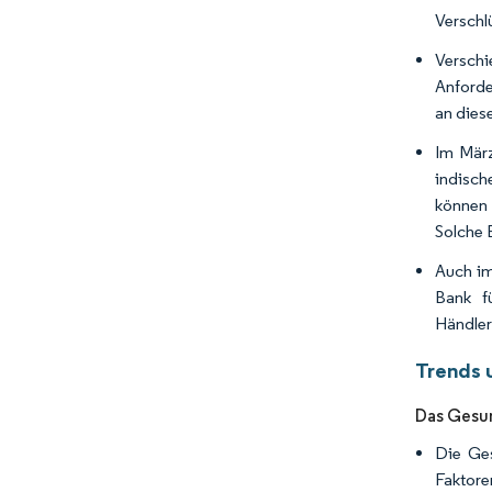
Verschl
Verschi
Anforde
an dies
Im März
indisch
können 
Solche 
Auch im
Bank f
Händler
Trends 
Das Gesu
Die Ges
Faktore