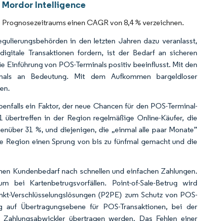
 Mordor Intelligence
es Prognosezeitraums einen CAGR von 8,4 % verzeichnen.
gulierungsbehörden in den letzten Jahren dazu veranlasst,
igitale Transaktionen fordern, ist der Bedarf an sicheren
 Einführung von POS-Terminals positiv beeinflusst. Mit den
inals an Bedeutung. Mit dem Aufkommen bargeldloser
en.
nfalls ein Faktor, der neue Chancen für den POS-Terminal-
 übertreffen in der Region regelmäßige Online-Käufer, die
enüber 31 %, und diejenigen, die „einmal alle paar Monate”
 die Region einen Sprung von bis zu fünfmal gemacht und die
genen Kundenbedarf nach schnellen und einfachen Zahlungen.
 bei Kartenbetrugsvorfällen. Point-of-Sale-Betrug wird
Punkt-Verschlüsselungslösungen (P2PE) zum Schutz von POS-
ng auf Übertragungsebene für POS-Transaktionen, bei der
 Zahlungsabwickler übertragen werden. Das Fehlen einer