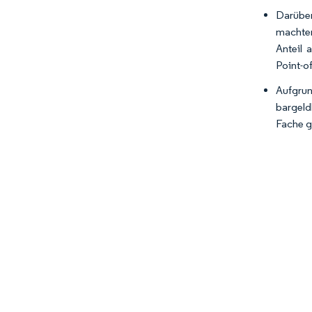
Darüber
machten
Anteil 
Point-of
Aufgrun
bargeld
Fache g