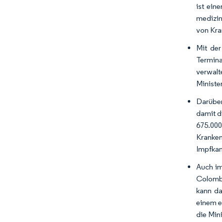
ist ein
medizin
von Kra
Mit der
Termin
verwalt
Ministe
Darüber
damit d
675.000
Kranken
Impfka
Auch im
Colombo
kann da
einem e
die Min