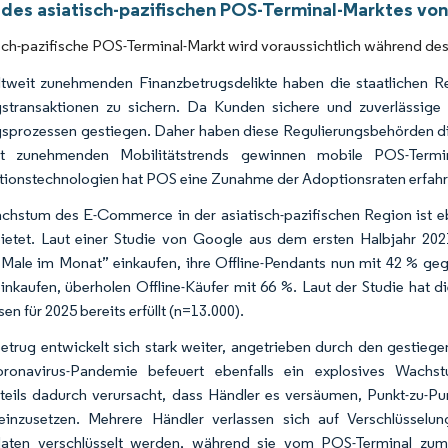
 des asiatisch-pazifischen POS-Terminal-Marktes von
sch-pazifische POS-Terminal-Markt wird voraussichtlich während d
tweit zunehmenden Finanzbetrugsdelikte haben die staatlichen Re
stransaktionen zu sichern. Da Kunden sichere und zuverlässige d
sprozessen gestiegen. Daher haben diese Regulierungsbehörden die
it zunehmenden Mobilitätstrends gewinnen mobile POS-Term
tionstechnologien hat POS eine Zunahme der Adoptionsraten erfahr
hstum des E-Commerce in der asiatisch-pazifischen Region ist ebe
ietet. Laut einer Studie von Google aus dem ersten Halbjahr 2021
 Male im Monat” einkaufen, ihre Offline-Pendants nun mit 42 % geg
einkaufen, überholen Offline-Käufer mit 66 %. Laut der Studie hat
n für 2025 bereits erfüllt (n=13.000).
etrug entwickelt sich stark weiter, angetrieben durch den gestie
ronavirus-Pandemie befeuert ebenfalls ein explosives Wachstum
teils dadurch verursacht, dass Händler es versäumen, Punkt-zu-
inzusetzen. Mehrere Händler verlassen sich auf Verschlüsselu
daten verschlüsselt werden, während sie vom POS-Terminal zum