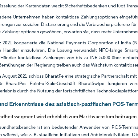
üsselung der Kartendaten weckt Sicherheitsbedenken und fügt Transa
edene Unternehmen haben kontaktlose Zahlungsoptionen eingeführt
rungen zur sozialen Distanzierung und die Verbraucherpräferenz fü
e Zahlungsoptionen gewöhnen, erwarten sie, dass mehr Unternehmen
 2021 kooperierte die National Payments Corporation of India (
e Händler einzuführen. Die Lösung verwandelt NFC-fähige Smartp
Händler kontaktlose Zahlungen von bis zu INR 5.000 über einfa
Bemühungen der Regierung treiben auch das Wachstum kontaktloser
 August 2021 schloss BharatPe eine strategische Partnerschaft mit d
ür BharatPes Point-of-Sale-Geschäft BharatSwipe fungieren wir
erlebnis durch die Nutzung der fortschrittlichen Technologieplattfor
und Erkenntnisse des asiatisch-pazifischen POS-Ter
ndheitssegment wird erheblich zum Marktwachstum beitragen
undheitsbranche ist ein bedeutender Anwender von POS-Terminal
n wächst, wie z. B. staatliche Initiativen und Anbieteraktivitäten.