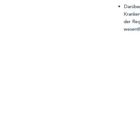
Darüber
Kranken
der Reg
wesentl