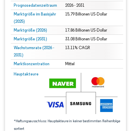
Prognosedatenzeitraum
2026 - 2031
Marktgröße im Basisjahr
15.79 Billionen US-Dollar
(2025)
Marktgröße (2026)
17.86 Billionen US-Dollar
Marktgröße (2031)
33.08 Billionen US-Dollar
Wachstumsrate (2026 -
13.11% CAGR
2031)
Marktkonzentration
Mittel
Bild © Mordor Intelligence. Wiederverwendung erfordert Namensnennung gem
Hauptakteure
*Haftungsausschluss: Hauptakteure in keiner bestimmten Reihenfolge
sortiert