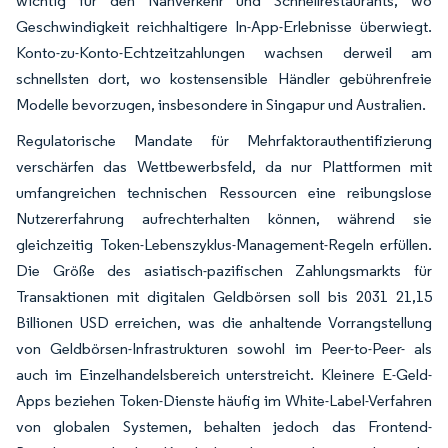
wichtig für den Nahverkehr und Schnellrestaurants, wo
Geschwindigkeit reichhaltigere In-App-Erlebnisse überwiegt.
Konto-zu-Konto-Echtzeitzahlungen wachsen derweil am
schnellsten dort, wo kostensensible Händler gebührenfreie
Modelle bevorzugen, insbesondere in Singapur und Australien.
Regulatorische Mandate für Mehrfaktorauthentifizierung
verschärfen das Wettbewerbsfeld, da nur Plattformen mit
umfangreichen technischen Ressourcen eine reibungslose
Nutzererfahrung aufrechterhalten können, während sie
gleichzeitig Token-Lebenszyklus-Management-Regeln erfüllen.
Die Größe des asiatisch-pazifischen Zahlungsmarkts für
Transaktionen mit digitalen Geldbörsen soll bis 2031 21,15
Billionen USD erreichen, was die anhaltende Vorrangstellung
von Geldbörsen-Infrastrukturen sowohl im Peer-to-Peer- als
auch im Einzelhandelsbereich unterstreicht. Kleinere E-Geld-
Apps beziehen Token-Dienste häufig im White-Label-Verfahren
von globalen Systemen, behalten jedoch das Frontend-