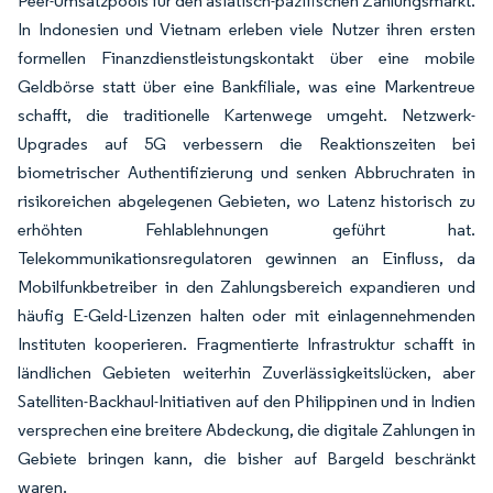
Peer-Umsatzpools für den asiatisch-pazifischen Zahlungsmarkt.
In Indonesien und Vietnam erleben viele Nutzer ihren ersten
formellen Finanzdienstleistungskontakt über eine mobile
Geldbörse statt über eine Bankfiliale, was eine Markentreue
schafft, die traditionelle Kartenwege umgeht. Netzwerk-
Upgrades auf 5G verbessern die Reaktionszeiten bei
biometrischer Authentifizierung und senken Abbruchraten in
risikoreichen abgelegenen Gebieten, wo Latenz historisch zu
erhöhten Fehlablehnungen geführt hat.
Telekommunikationsregulatoren gewinnen an Einfluss, da
Mobilfunkbetreiber in den Zahlungsbereich expandieren und
häufig E-Geld-Lizenzen halten oder mit einlagennehmenden
Instituten kooperieren. Fragmentierte Infrastruktur schafft in
ländlichen Gebieten weiterhin Zuverlässigkeitslücken, aber
Satelliten-Backhaul-Initiativen auf den Philippinen und in Indien
versprechen eine breitere Abdeckung, die digitale Zahlungen in
Gebiete bringen kann, die bisher auf Bargeld beschränkt
waren.