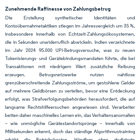
Zunehmende Raffinesse von Zahlungsbetrug
Die Erstellung synthetischer Identitäten und
Kontoübernahmetaktiken stiegen im Jahresvergleich um 35 %,
insbesondere innerhalb von Echtzeit-Zahlungsökosystemen,
die in Sekunden unwiderruflich abwickeln. Indien verzeichnete
im Jahr 2024 95.000 UPI-Betrugsversuche, was zu neuen
Tokenisierungs- und Gerätebindungsmandaten führte, die bei
Transaktionen mit niedrigem Wert zusätzliche Reibung
erzeugen. Betrugsnetzwerke nutzen nahtlose
grenzüberschreitende Zahlungsströme, um gestohlene Gelder
auf mehrere Geldbörsen zu verteilen, bevor eine Entdeckung
erfolgt, was Strafverfolgungsbehörden herausfordert, die auf
langsame Rechtshilfeersuchen angewiesen sind. Verarbeiter
betten daher maschinelles Lernen ein, das Verhaltensanomalien
– wie unmögliche Gerätestandortsprünge – innerhalb von
Millisekunden erkennt, doch das ständige Algorithmustraining
erhöht die Betriebskosten. Händlern ohne dedizierte