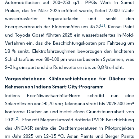
Automobillacken auf 200–250 g/L. PPGs Werk in Samut
Prakan, das im März 2025 eröffnet wurde, liefert 2.000 t/Jahr
wasserbasierter Reparaturlacke und senkt den
[1]
Energieverbrauch der Einbrennöfen um 35 %
. Kansai Paint
und Toyoda Gosei führten 2025 ein wasserbasiertes In-Mold-
Verfahren ein, das die Beschichtungskosten pro Fahrzeug um
18 % senkt. Elektrofahrzeuglinien bevorzugen den leichteren
Schichtaufbau von 80–100 μm wasserbasierten Systemen, was
2–3 kg einspart und die Reichweite um bis zu 0,8 % erhöht.
Vorgeschriebene Kühlbeschichtungen für Dächer im
Rahmen von Indiens Smart-City-Programm
Indiens Eco-Niwas-Samhita-Norm schreibt nun eine
Solarreflexion von ≥0,70 vor; Telangana strebt bis 2028 300 km²
konforme Dächer an und bietet einen Grundsteuerrabatt von
[2]
10 %
. Eine mit Magnesiumoxid dotierte PVDF-Beschichtung
des JNCASR senkte die Dachtemperaturen in Pilotprojekten
im Jahr 2025 um 12–15 °C. Asian Paints und Berger Paints