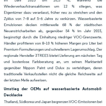
im Jahr 2025 um 20,5 %, während die
Wiederverkaufstransaktionen um 12 % stiegen, was
Eigentümer dazu veranlasst, früher neu zu streichen und den
Zyklus von 7–8 auf 5–6 Jahre zu verkürzen. Wasserbasierte
Emulsionen decken mittlerweile 68 % der städtischen
Neuanstricharbeiten ab, gegenüber 54 % im Jahr 2023,
begünstigt durch die Einhaltung niedriger VOC-Grenzwerte.
Händler profitieren von 8–10 % höheren Margen pro Liter bei
Premium-Formulierungen und schnellerem Lagerumschlag. Der
regionale Hersteller 3TREES bietet Lieferung am nächsten Tag
und kostenlose Farbberatung an, um seinen Marktanteil
gegenüber Nippon Paint und Dulux zu verteidigen, deren
traditionelle Verkaufsstellen nicht die gleiche Reichweite auf
der letzten Meile aufweisen.
Umstieg der OEMs auf wasserbasierte Automobil-
Decklacke
Thailand, Südkorea und Japan begrenzen VOC-Emissionen bei