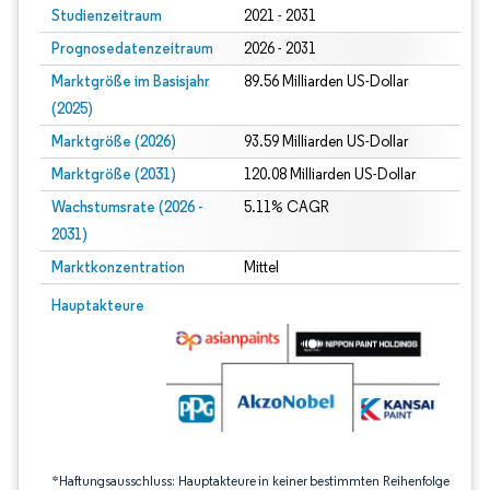
Studienzeitraum
2021 - 2031
Prognosedatenzeitraum
2026 - 2031
Marktgröße im Basisjahr
89.56 Milliarden US-Dollar
(2025)
Marktgröße (2026)
93.59 Milliarden US-Dollar
Marktgröße (2031)
120.08 Milliarden US-Dollar
Wachstumsrate (2026 -
5.11% CAGR
2031)
Marktkonzentration
Mittel
Bild © Mordor Intelligence. Wiederverwendung erfordert Namensnennung gem
Hauptakteure
*Haftungsausschluss: Hauptakteure in keiner bestimmten Reihenfolge