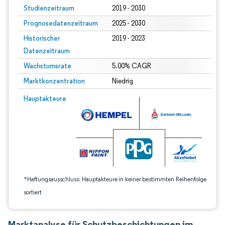
Studienzeitraum
2019 - 2030
Prognosedatenzeitraum
2025 - 2030
Historischer
2019 - 2023
Datenzeitraum
Wachstumsrate
5.00% CAGR
Marktkonzentration
Niedrig
Bild © Mordor Intelligence. Wiederverwendung erfordert Namensnennung gem
Hauptakteure
*Haftungsausschluss: Hauptakteure in keiner bestimmten Reihenfolge
sortiert
Marktanalyse für Schutzbeschichtungen im