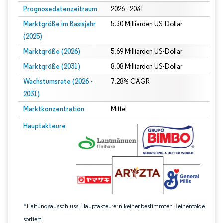
Prognosedatenzeitraum
2026 - 2031
Marktgröße im Basisjahr
5.30 Milliarden US-Dollar
(2025)
Marktgröße (2026)
5.69 Milliarden US-Dollar
Marktgröße (2031)
8.08 Milliarden US-Dollar
Wachstumsrate (2026 -
7.28% CAGR
2031)
Marktkonzentration
Mittel
Bild © Mordor Intelligence. Wiederverwendung erfordert Namensnennung gem
Hauptakteure
*Haftungsausschluss: Hauptakteure in keiner bestimmten Reihenfolge
sortiert