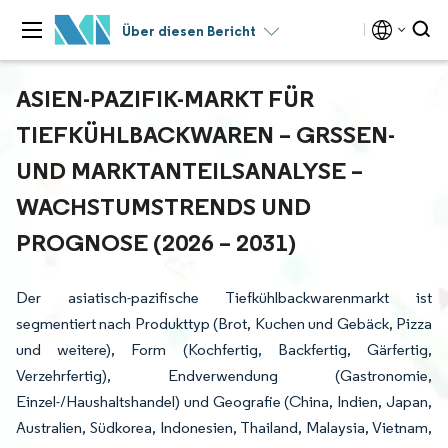
Über diesen Bericht
ASIEN-PAZIFIK-MARKT FÜR
TIEFKÜHLBACKWAREN – GRSSEN- U
ND MARKTANTEILSANALYSE – W
ACHSTUMSTRENDS UND P
ROGNOSE (2026 – 2031)
Der asiatisch-pazifische Tiefkühlbackwarenmarkt ist
segmentiert nach Produkttyp (Brot, Kuchen und Gebäck, Pizza
und weitere), Form (Kochfertig, Backfertig, Gärfertig,
Verzehrfertig), Endverwendung (Gastronomie,
Einzel-/Haushaltshandel) und Geografie (China, Indien, Japan,
Australien, Südkorea, Indonesien, Thailand, Malaysia, Vietnam,