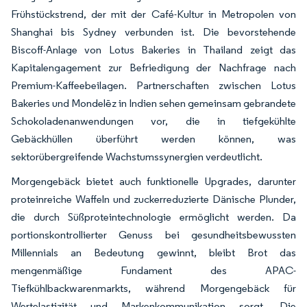
Frühstückstrend, der mit der Café-Kultur in Metropolen von
Shanghai bis Sydney verbunden ist. Die bevorstehende
Biscoff-Anlage von Lotus Bakeries in Thailand zeigt das
Kapitalengagement zur Befriedigung der Nachfrage nach
Premium-Kaffeebeilagen. Partnerschaften zwischen Lotus
Bakeries und Mondelēz in Indien sehen gemeinsam gebrandete
Schokoladenanwendungen vor, die in tiefgekühlte
Gebäckhüllen überführt werden können, was
sektorübergreifende Wachstumssynergien verdeutlicht.
Morgengebäck bietet auch funktionelle Upgrades, darunter
proteinreiche Waffeln und zuckerreduzierte Dänische Plunder,
die durch Süßproteintechnologie ermöglicht werden. Da
portionskontrollierter Genuss bei gesundheitsbewussten
Millennials an Bedeutung gewinnt, bleibt Brot das
mengenmäßige Fundament des APAC-
Tiefkühlbackwarenmarkts, während Morgengebäck für
Wertelastizität und Markenkommunikation sorgt. Die