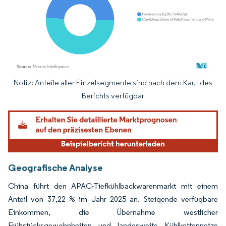
Notiz: Anteile aller Einzelsegmente sind nach dem Kauf des
Bild © Mordor Intelligence. Wiederverwendung erfordert Namensnennung gemäß
Berichts verfügbar
Geografische Analyse
China führt den APAC-Tiefkühlbackwarenmarkt mit einem
Anteil von 37,22 % im Jahr 2025 an. Steigende verfügbare
Einkommen, die Übernahme westlicher
Frühstücksgewohnheiten und landesweite Kühlkettennetze