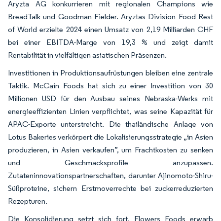
Aryzta AG konkurrieren mit regionalen Champions wie
BreadTalk und Goodman Fielder. Aryztas Division Food Rest
of World erzielte 2024 einen Umsatz von 2,19 Milliarden CHF
bei einer EBITDA-Marge von 19,3 % und zeigt damit
Rentabilität in vielfältigen asiatischen Präsenzen.
Investitionen in Produktionsaufrüstungen bleiben eine zentrale
Taktik. McCain Foods hat sich zu einer Investition von 30
Millionen USD für den Ausbau seines Nebraska-Werks mit
energieeffizienten Linien verpflichtet, was seine Kapazität für
APAC-Exporte unterstreicht. Die thailändische Anlage von
Lotus Bakeries verkörpert die Lokalisierungsstrategie „in Asien
produzieren, in Asien verkaufen”, um Frachtkosten zu senken
und Geschmacksprofile anzupassen.
Zutateninnovationspartnerschaften, darunter Ajinomoto-Shiru-
Süßproteine, sichern Erstmoverrechte bei zuckerreduzierten
Rezepturen.
Die Konsolidierung setzt sich fort. Flowers Foods erwarb