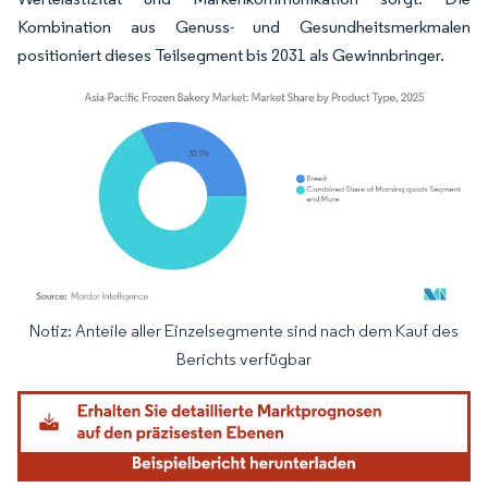
Kombination aus Genuss- und Gesundheitsmerkmalen
positioniert dieses Teilsegment bis 2031 als Gewinnbringer.
Notiz: Anteile aller Einzelsegmente sind nach dem Kauf des
Bild © Mordor Intelligence. Wiederverwendung erfordert Namensnennung gemäß
Berichts verfügbar