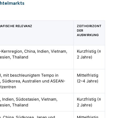
chtelmarkts
AFISCHE RELEVANZ
ZEITHORIZONT
DER
AUSWIRKUNG
Kernregion, China, Indien, Vietnam,
Kurzfristig (≤
esien, Thailand
2 Jahre)
l, mit beschleunigtem Tempo in
Mittelfristig
, Südkorea, Australien und ASEAN-
(2–4 Jahre)
tzentren
, Indien, Südostasien, Vietnam,
Kurzfristig (≤
esien, Thailand
2 Jahre)
n, China, Südkorea, Japan und
Mittelfristig