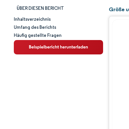
ÜBER DIESEN BERICHT
Größe u
Inhaltsverzeichnis
Marktgröße und -anteil
Umfang des Berichts
Häufig gestellte Fragen
Marktanalyse
Trends und Einblicke
Segmentanalyse
Geografische Analyse
Wettbewerbslandschaft
Hauptakteure
Branchenentwicklungen