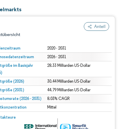
telmarkts
Anteil
tübersicht
ienzeitraum
2020 - 2031
nosedatenzeitraum
2026 - 2031
tgröße im Basisjahr
28.33 Milliarden US-Dollar
5)
tgröße (2026)
30.44 Milliarden US-Dollar
tgröße (2031)
44.79 Milliarden US-Dollar
dert Namensnennung gemäß CC BY 4.0.
stumsrate (2026 - 2031)
8.03% CAGR
tkonzentration
Mittel
© Mordor Intelligence. Wiederverwendung erfordert Namensnennung gemäß CC BY 4.0.
takteure