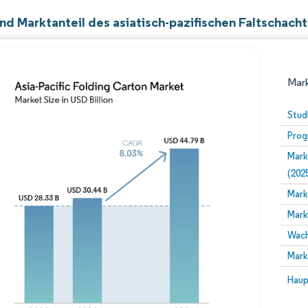
nd Marktanteil des asiatisch-pazifischen Faltschach
Mark
Stud
Prog
Mark
(202
Mark
Mark
Bild © Mordor Intelligence. Wiederverwendung erfor
Wach
Mark
Bild 
Haup