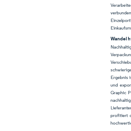
Verarbeit
verbunden
Einzelpor
Einkaufsm
Wandel h
Nachhalti
Verpackun
Verschieb
schwierig
Ergebnis i
und expor
Graphic P
nachhalt
Lieferante
profitier
hochwerti