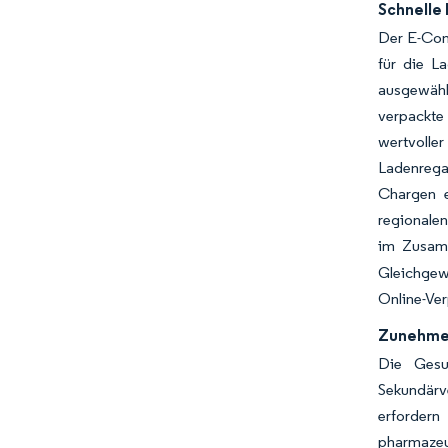
Schnelle
Der E-Comm
für die L
ausgewähl
verpackte 
wertvolle
Ladenrega
Chargen e
regionalen
im Zusamm
Gleichgewi
Online-Ve
Zunehme
Die Gesun
Sekundärv
erforder
pharmazeu