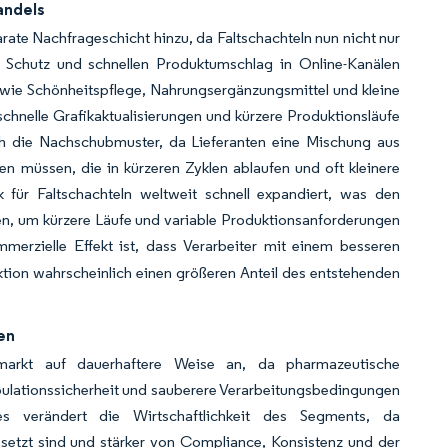
andels
ate Nachfrageschicht hinzu, da Faltschachteln nun nicht nur
n Schutz und schnellen Produktumschlag in Online-Kanälen
 wie Schönheitspflege, Nahrungsergänzungsmittel und kleine
chnelle Grafikaktualisierungen und kürzere Produktionsläufe
ch die Nachschubmuster, da Lieferanten eine Mischung aus
n müssen, die in kürzeren Zyklen ablaufen und oft kleinere
ck für Faltschachteln weltweit schnell expandiert, was den
tieren, um kürzere Läufe und variable Produktionsanforderungen
erzielle Effekt ist, dass Verarbeiter mit einem besseren
uktion wahrscheinlich einen größeren Anteil des entstehenden
en
elmarkt auf dauerhaftere Weise an, da pharmazeutische
pulationssicherheit und sauberere Verarbeitungsbedingungen
es verändert die Wirtschaftlichkeit des Segments, da
etzt sind und stärker von Compliance, Konsistenz und der