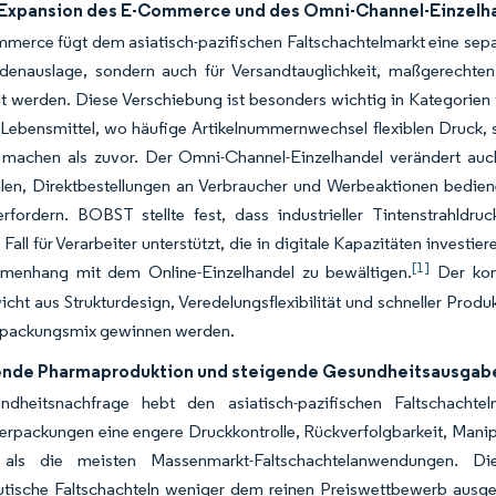
 Expansion des E-Commerce und des Omni-Channel-Einzelh
erce fügt dem asiatisch-pazifischen Faltschachtelmarkt eine separ
adenauslage, sondern auch für Versandtauglichkeit, maßgerechte
t werden. Diese Verschiebung ist besonders wichtig in Kategorien
Lebensmittel, wo häufige Artikelnummernwechsel flexiblen Druck, s
r machen als zuvor. Der Omni-Channel-Einzelhandel verändert au
len, Direktbestellungen an Verbraucher und Werbeaktionen bediene
rfordern. BOBST stellte fest, dass industrieller Tintenstrahldru
 Fall für Verarbeiter unterstützt, die in digitale Kapazitäten inves
[1]
enhang mit dem Online-Einzelhandel zu bewältigen.
Der komm
cht aus Strukturdesign, Veredelungsflexibilität und schneller Prod
rpackungsmix gewinnen werden.
nde Pharmaproduktion und steigende Gesundheitsausgab
dheitsnachfrage hebt den asiatisch-pazifischen Faltschacht
erpackungen eine engere Druckkontrolle, Rückverfolgbarkeit, Mani
n als die meisten Massenmarkt-Faltschachtelanwendungen. Di
tische Faltschachteln weniger dem reinen Preiswettbewerb ausges