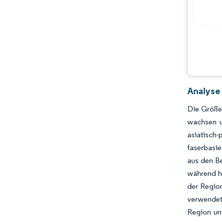
Analyse
Die Größe 
wachsen u
asiatisch
faserbasie
aus den B
während h
der Regio
verwendet 
Region unt