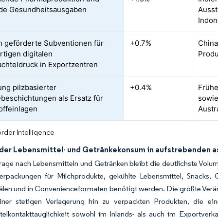
nde Gesundheitsausgaben
Ausst
Indon
ch geförderte Subventionen für
+0.7%
China
tigen digitalen
Produ
achteldruck in Exportzentren
ung pilzbasierter
+0.4%
Frühe
ebeschichtungen als Ersatz für
sowie
offeinlagen
Austr
rdor Intelligence
er Lebensmittel- und Getränkekonsum in aufstrebenden as
age nach Lebensmitteln und Getränken bleibt die deutlichste Volume
erpackungen für Milchprodukte, gekühlte Lebensmittel, Snacks, 
älen und in Convenienceformaten benötigt werden. Die größte Verä
iner stetigen Verlagerung hin zu verpackten Produkten, die ein
telkontakttauglichkeit sowohl im Inlands- als auch im Exportverk