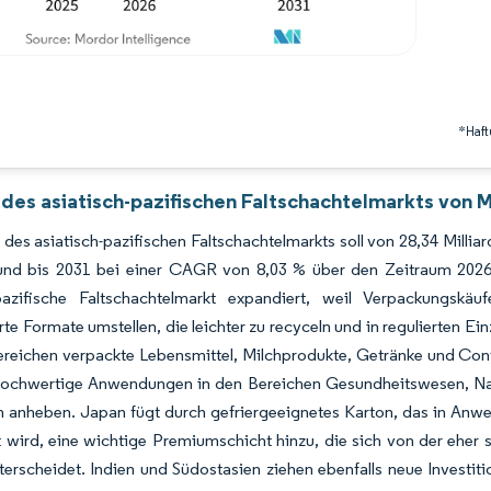
*Haft
 des asiatisch-pazifischen Faltschachtelmarkts von M
des asiatisch-pazifischen Faltschachtelmarkts soll von 28,34 Milli
nd bis 2031 bei einer CAGR von 8,03 % über den Zeitraum 2026–
-pazifische Faltschachtelmarkt expandiert, weil Verpackungs
rte Formate umstellen, die leichter zu recyceln und in regulierten E
ereichen verpackte Lebensmittel, Milchprodukte, Getränke und Con
ochwertige Anwendungen in den Bereichen Gesundheitswesen, Na
n anheben. Japan fügt durch gefriergeeignetes Karton, das in Anw
wird, eine wichtige Premiumschicht hinzu, die sich von der eher 
erscheidet. Indien und Südostasien ziehen ebenfalls neue Investiti