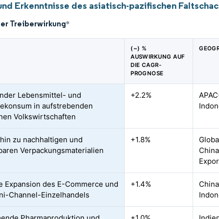
und Erkenntnisse des asiatisch-pazifischen Faltscha
der Treiberwirkung
*
(~) %
GEOGR
AUSWIRKUNG AUF
DIE CAGR-
PROGNOSE
der Lebensmittel- und
+2.2%
APAC-
ekonsum in aufstrebenden
Indon
chen Volkswirtschaften
hin zu nachhaltigen und
+1.8%
Globa
baren Verpackungsmaterialien
China
Expor
le Expansion des E-Commerce und
+1.4%
China
i-Channel-Einzelhandels
Indon
ende Pharmaproduktion und
+1.0%
Indie