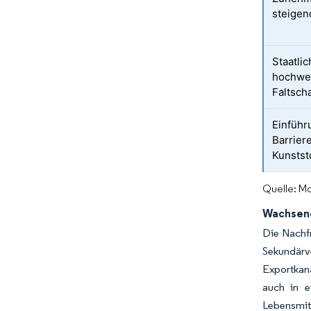
steige
Staatli
hochwer
Faltsch
Einführ
Barrier
Kunstst
Quelle: Mo
Wachsend
Die Nachfr
Sekundärv
Exportkan
auch in e
Lebensmit