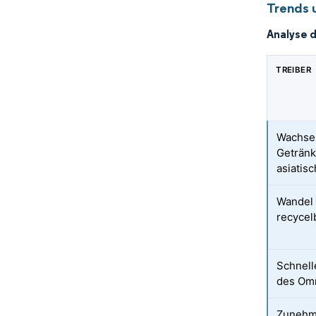
Trends 
Analyse 
TREIBER
Wachsen
Getränk
asiatis
Wandel 
recycel
Schnel
des Omn
Zunehm