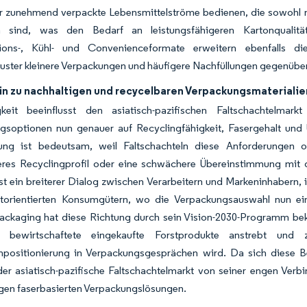
er zunehmend verpackte Lebensmittelströme bedienen, die sowohl m
 sind, was den Bedarf an leistungsfähigeren Kartonqualität
tions-, Kühl- und Convenienceformate erweitern ebenfalls d
uster kleinere Verpackungen und häufigere Nachfüllungen gegenübe
in zu nachhaltigen und recycelbaren Verpackungsmaterialie
gkeit beeinflusst den asiatisch-pazifischen Faltschachtelma
gsoptionen nun genauer auf Recyclingfähigkeit, Fasergehalt und 
ung ist bedeutsam, weil Faltschachteln diese Anforderungen oft 
eres Recyclingprofil oder eine schwächere Übereinstimmung mit 
st ein breiterer Dialog zwischen Verarbeitern und Markeninhabern,
torientierten Konsumgütern, wo die Verpackungsauswahl nun ei
ackaging hat diese Richtung durch sein Vision-2030-Programm bek
ig bewirtschaftete eingekaufte Forstprodukte anstrebt und 
npositionierung in Verpackungsgesprächen wird. Da sich diese Bes
t der asiatisch-pazifische Faltschachtelmarkt von seiner engen V
gen faserbasierten Verpackungslösungen.