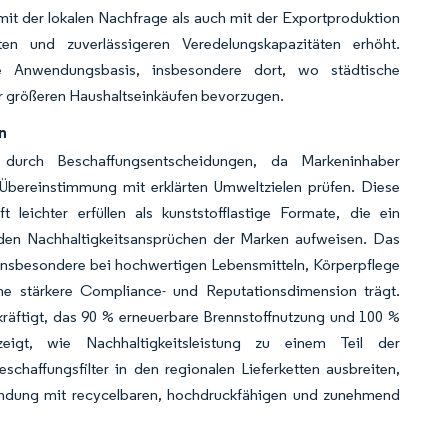
it der lokalen Nachfrage als auch mit der Exportproduktion
en und zuverlässigeren Veredelungskapazitäten erhöht.
ie Anwendungsbasis, insbesondere dort, wo städtische
r größeren Haushaltseinkäufen bevorzugen.
n
rkt durch Beschaffungsentscheidungen, da Markeninhaber
Übereinstimmung mit erklärten Umweltzielen prüfen. Diese
leichter erfüllen als kunststofflastige Formate, die ein
den Nachhaltigkeitsansprüchen der Marken aufweisen. Das
 insbesondere bei hochwertigen Lebensmitteln, Körperpflege
ne stärkere Compliance- und Reputationsdimension trägt.
räftigt, das 90 % erneuerbare Brennstoffnutzung und 100 %
zeigt, wie Nachhaltigkeitsleistung zu einem Teil der
chaffungsfilter in den regionalen Lieferketten ausbreiten,
erbindung mit recycelbaren, hochdruckfähigen und zunehmend