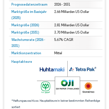
Prognosedatenzeitraum
2026 - 2031
Marktgröße im Basisjahr
2.66 Milliarden US-Dollar
(2025)
Marktgröße (2026)
2.81 Milliarden US-Dollar
Marktgröße (2031)
3.70 Milliarden US-Dollar
Wachstumsrate (2026 -
5.67% CAGR
2031)
Marktkonzentration
Mittel
Bild © Mordor Intelligence. Wiederverwendung erfordert Namensnennung gem
Hauptakteure
*Haftungsausschluss: Hauptakteure in keiner bestimmten Reihenfolge
sortiert