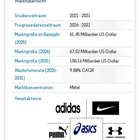
Marktübersicht
Studienzeitraum
2021 - 2031
Prognosedatenzeitraum
2026 - 2031
Marktgröße im Basisjahr
61.45 Milliarden US-Dollar
(2025)
Marktgröße (2026)
67.52 Milliarden US-Dollar
Marktgröße (2031)
108.16 Milliarden US-Dollar
Wachstumsrate (2026 -
9.88% CAGR
2031)
Marktkonzentration
Mittel
Bild © Mordor Intelligence. Wiederverwendung erfordert Namensnennung gem
Hauptakteure