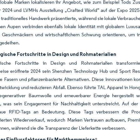
lobale Marken lokalisieren ihr Angebot, wie zum Beispiel Tods Z
 2024 und LVMHs Ausstellung „Crafted World” auf der Expo 2025 
 traditionelles Handwerk präsentierte, während sie lokale Verbrauc
n Aupen verbinden ebenfalls lokale Identität mit globalem Luxusa
n Geschmäckern und wirtschaftlichem Schwung orientieren, um im
gedeihen.
gische Fortschritte in Design und Rohmaterialien
ische Fortschritte in Design und Rohmaterialien transformi
weise eröffnete 2024 sein Shenzhen Technology Hub und Sport Res
re Fasern und pflanzenbasierte Alternativen. Diese Innovationen 
wicklung und reduzieren Abfall. Ebenso führte TAL Apparel in Hongk
egenerativer Baumwolle und erneuerbarer Energie hergestellt w
n, was sein Engagement für Nachhaltigkeit unterstreicht. Auf der
naue RFID-Tags an Bedeutung. Diese Tags verbessern die Prod
izierten Wiederverkauf, wodurch Marken Vertrauen aufbauen, Premi
önnen, während sie die Transparenz der Lieferkette verbessern.
der Einflussfaktoren für Markthemmnisse
*