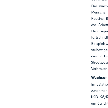
Der wachs
Menschen 
Routine. B
die Arbei
Herzfreque
fortschrit
Beispielsw
vielseitig
des GEL-
Streetwea
Verbrauche
Wachsend
Im asiati
zunehmende
USD 96,43
ermöglicht