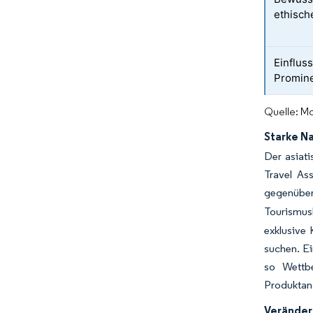
ethisch
Einflus
Promin
Quelle: Mo
Starke N
Der asiati
Travel As
gegenüber
Tourismusb
exklusive 
suchen. E
so Wettbe
Produktang
Veränder