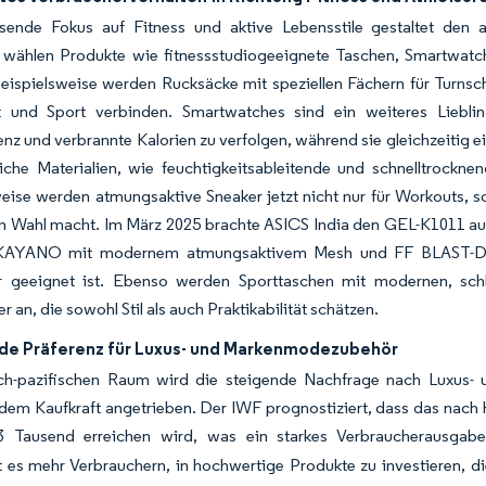
ende Fokus auf Fitness und aktive Lebensstile gestaltet den 
wählen Produkte wie fitnessstudiogeeignete Taschen, Smartwatches
eispielsweise werden Rucksäcke mit speziellen Fächern für Turnsc
t und Sport verbinden. Smartwatches sind ein weiteres Lieblings
nz und verbrannte Kalorien zu verfolgen, während sie gleichzeitig e
tliche Materialien, wie feuchtigkeitsableitende und schnelltrockne
eise werden atmungsaktive Sneaker jetzt nicht nur für Workouts, so
en Wahl macht. Im März 2025 brachte ASICS India den GEL-K1011 auf d
KAYANO mit modernem atmungsaktivem Mesh und FF BLAST-Däm
r geeignet ist. Ebenso werden Sporttaschen mit modernen, sc
r an, die sowohl Stil als auch Praktikabilität schätzen.
e Präferenz für Luxus- und Markenmodezubehör
sch-pazifischen Raum wird die steigende Nachfrage nach Luxus- 
m Kaufkraft angetrieben. Der IWF prognostiziert, dass das nach Ka
 Tausend erreichen wird, was ein starkes Verbraucherausgaben
 es mehr Verbrauchern, in hochwertige Produkte zu investieren, di