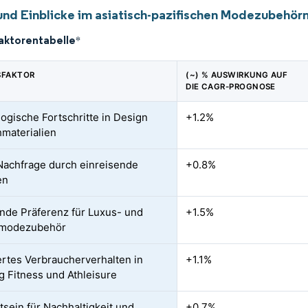
und Einblicke im asiatisch-pazifischen Modezubehör
faktorentabelle
*
SFAKTOR
(~) % AUSWIRKUNG AUF
DIE CAGR-PROGNOSE
ogische Fortschritte in Design
+1.2%
materialien
Nachfrage durch einreisende
+0.8%
en
de Präferenz für Luxus- und
+1.5%
modezubehör
rtes Verbraucherverhalten in
+1.1%
g Fitness und Athleisure
sein für Nachhaltigkeit und
+0.7%