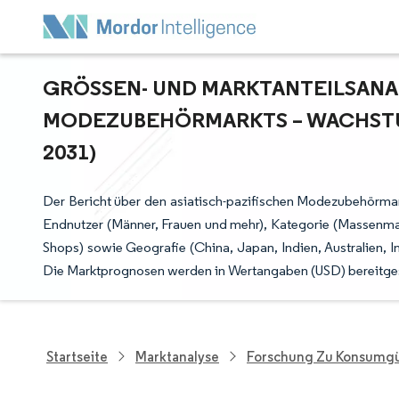
GRÖSSEN- UND MARKTANTEILSANALY
ODEZUBEHÖRMARKTS – WACHSTUMS
031)
Der Bericht über den asiatisch-pazifischen Modezubehörmar
Endnutzer (Männer, Frauen und mehr), Kategorie (Massenmar
Shops) sowie Geografie (China, Japan, Indien, Australien, I
Die Marktprognosen werden in Wertangaben (USD) bereitgest
Startseite
Marktanalyse
Forschung Zu Konsumgü