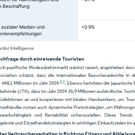
e Beschaffung
s sozialer Medien und
+0.9%
entenempfehlungen
rdor Intelligence
achfrage durch einreisende Touristen
sch-pazifische Modezubehörmarkt wächst rasant, angetrieben durch
sociation schätzt, dass die internationalen Besucherankünfte in 
[1]
 648,1 Millionen im Jahr 2024
. Ebenso berichten die japanische
ehörde (JTA), dass im Jahr 2024 36,9 Millionen ausländische Tour
Kollektionen an und kooperieren mit lokalen Handwerkern, um Touriste
inzelhändler nutzen auch dynamische Preisstrategien, um Währun
werbsfähigkeit und Rentabilität sicherzustellen. Diese Trends
ebote und Einzelhandelsstrategien in wichtigen Einkaufszielen im 
tes Verbraucherverhalten in Richtung Fitness und Athleisur