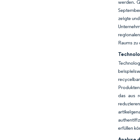
werden. G
September
zeigte und
Unternehme
regionale
Raums zu 
Technolo
Technolog
beispiels
recycelba
Produktent
das aus r
reduziere
artikelge
authentif
erfüllen k
Analyse 