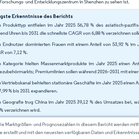
Forschungs- und Entwicklungszentrum in Shenzhen zu sehen ist.
gste Erkenntnisse des Berichts
 Produkttyp entfielen im Jahr 2025 56,78 % des asiatisch-pazif
end Uhren bis 2031 die schnellste CAGR von 6,88 % verzeichnen soll
 Endnutzer dominierten Frauen mit einem Anteil von 53,92 % im 
 von 7,12 %.
 Kategorie hielten Massenmarktprodukte im Jahr 2025 einen Ante
zubehörmarkts; Premiumlinien sollen während 2026–2031 mit eine
 Vertriebskanal behielten stationäre Geschäfte im Jahr 2025 einen 
7,99 % bis 2031 expandieren.
 Geografie trug China im Jahr 2025 39,12 % des Umsatzes bei, w
 % verzeichnen wird.
Die Marktgrößen- und Prognosezahlen in diesem Bericht werden mit
ce erstellt und mit den neuesten verfügbaren Daten und Erkenntnissen