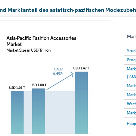
nd Marktanteil des asiatisch-pazifischen Modezube
Mark
Stud
Prog
Mark
(202
Mark
Mark
Bild © Mordor Intelligence. Wiederverwendung erfor
Wach
Mark
Bild 
Haup