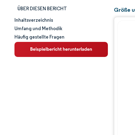
ÜBER DIESEN BERICHT
Größe u
Inhaltsverzeichnis
Marktgröße und -anteil
Umfang und Methodik
Häufig gestellte Fragen
Marktanalyse
Trends und Einblicke
Segmentanalyse
Geografische Analyse
Wettbewerbslandschaft
Hauptakteure
Branchenentwicklungen