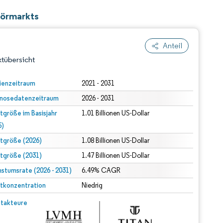
hörmarkts
Anteil
tübersicht
ienzeitraum
2021 - 2031
nosedatenzeitraum
2026 - 2031
tgröße im Basisjahr
1.01 Billionen US-Dollar
5)
tgröße (2026)
1.08 Billionen US-Dollar
tgröße (2031)
1.47 Billionen US-Dollar
dert Namensnennung gemäß CC BY 4.0.
stumsrate (2026 - 2031)
6.49% CAGR
tkonzentration
Niedrig
© Mordor Intelligence. Wiederverwendung erfordert Namensnennung gemäß CC BY 4.0.
takteure