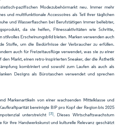
asiatisch-pazifischen Modezubehörmarkt neu. Immer mehr
 und multifunktionale Accessoires als Teil ihrer täglichen
huhe und Wasserflaschen bei Berufstätigen immer beliebter,
produkt, da sie helfen, Fitnessaktivitäten wie Schritte,
in stilvolles Erscheinungsbild bieten. Marken verwenden auch
nde Stoffe, um die Bedürfnisse der Verbraucher zu erfüllen.
ndern auch für Freizeitausflüge verwendet, was sie zu einer
en Markt, einen retro-inspirierten Sneaker, der die Ästhetik
pfung kombiniert und sowohl zum Laufen als auch als
hlanken Designs als Bürotaschen verwendet und sprechen
und Markenartikeln von einer wachsenden Mittelklasse und
ufkraftparität bereinigte BIP pro Kopf der Region bis 2025
[3]
potenzial unterstreicht
. Dieses Wirtschaftswachstum
e für ihre Handwerkskunst und kulturelle Relevanz geschätzt