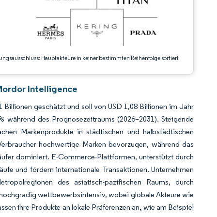
ungsausschluss: Hauptakteure in keiner bestimmten Reihenfolge sortiert
ordor Intelligence
illionen geschätzt und soll von USD 1,08 Billionen im Jahr
 % während des Prognosezeitraums (2026–2031). Steigende
hen Markenprodukte in städtischen und halbstädtischen
 Verbraucher hochwertige Marken bevorzugen, während das
er dominiert. E-Commerce-Plattformen, unterstützt durch
fe und fördern internationale Transaktionen. Unternehmen
tropolregionen des asiatisch-pazifischen Raums, durch
st hochgradig wettbewerbsintensiv, wobei globale Akteure wie
en ihre Produkte an lokale Präferenzen an, wie am Beispiel