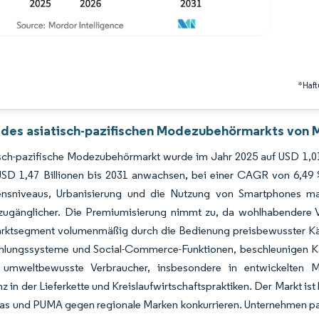
*Haft
 des asiatisch-pazifischen Modezubehörmarkts von M
sch-pazifische Modezubehörmarkt wurde im Jahr 2025 auf USD 1,01 B
USD 1,47 Billionen bis 2031 anwachsen, bei einer CAGR von 6,49
sniveaus, Urbanisierung und die Nutzung von Smartphones mac
zugänglicher. Die Premiumisierung nimmt zu, da wohlhabendere
ktsegment volumenmäßig durch die Bedienung preisbewusster Käuf
hlungssysteme und Social-Commerce-Funktionen, beschleunigen Käu
umweltbewusste Verbraucher, insbesondere in entwickelten Me
z in der Lieferkette und Kreislaufwirtschaftspraktiken. Der Markt i
as und PUMA gegen regionale Marken konkurrieren. Unternehmen pass