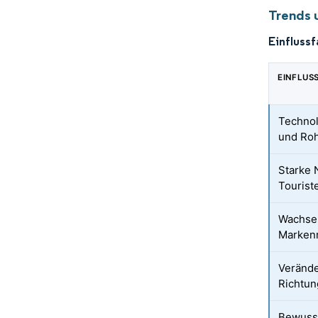
Trends 
Einfluss
EINFLUS
Technol
und Roh
Starke 
Tourist
Wachsen
Marken
Verände
Richtun
Bewusst