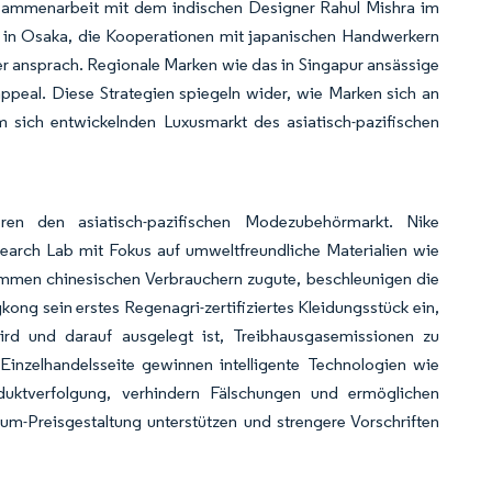
usammenarbeit mit dem indischen Designer Rahul Mishra im
in Osaka, die Kooperationen mit japanischen Handwerkern
her ansprach. Regionale Marken wie das in Singapur ansässige
ppeal. Diese Strategien spiegeln wider, wie Marken sich an
 sich entwickelnden Luxusmarkt des asiatisch-pazifischen
eren den asiatisch-pazifischen Modezubehörmarkt. Nike
earch Lab mit Fokus auf umweltfreundliche Materialien wie
kommen chinesischen Verbrauchern zugute, beschleunigen die
ong sein erstes Regenagri-zertifiziertes Kleidungsstück ein,
ird und darauf ausgelegt ist, Treibhausgasemissionen zu
 Einzelhandelsseite gewinnen intelligente Technologien wie
uktverfolgung, verhindern Fälschungen und ermöglichen
um-Preisgestaltung unterstützen und strengere Vorschriften