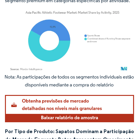
segmento premium em categorias específicas por atividade.
Imagem © Mordor Intelligence. O reuso requer atribuição conforme CC BY 4.0.
Por Tipo de Produto: Sapatos Dominam a Participação