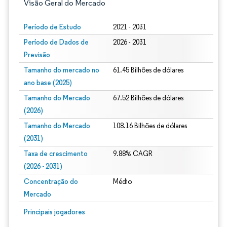
Visão Geral do Mercado
Período de Estudo
2021 - 2031
Período de Dados de
2026 - 2031
Previsão
Tamanho do mercado no
61.45 Bilhões de dólares
ano base (2025)
Tamanho do Mercado
67.52 Bilhões de dólares
(2026)
Tamanho do Mercado
108.16 Bilhões de dólares
(2031)
Taxa de crescimento
9.88% CAGR
(2026 - 2031)
Concentração do
Médio
Mercado
Imagem © Mordor Intelligence. O reuso requer atribuição conforme CC BY 4.0.
Principais jogadores