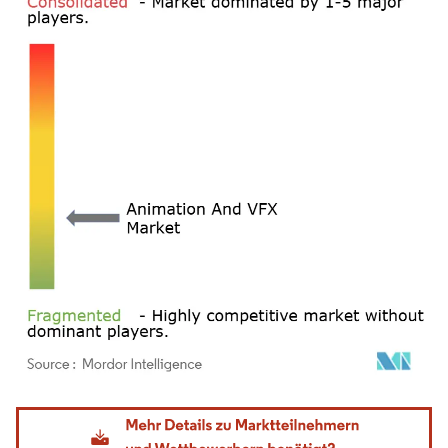
Bild © Mordor Intelligence. Wiederverwendung erfordert Namensnennung gemäß