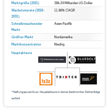
Marktgröße (2031)
386.34 Milliarden US-Dollar
Wachstumsrate (2026 -
11.86% CAGR
2031)
Schnellstwachsender
Asien-Pazifik
Markt
Größter Markt
Nordamerika
Marktkonzentration
Niedrig
Bild © Mordor Intelligence. Wiederverwendung erfordert Namensnennung gem
Hauptakteure
*Haftungsausschluss: Hauptakteure in keiner bestimmten Reihenfolge
sortiert