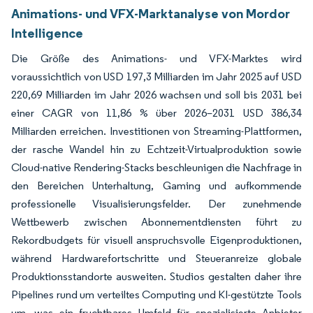
Animations- und VFX-Marktanalyse von Mordor
Intelligence
Die Größe des Animations- und VFX-Marktes wird
voraussichtlich von USD 197,3 Milliarden im Jahr 2025 auf USD
220,69 Milliarden im Jahr 2026 wachsen und soll bis 2031 bei
einer CAGR von 11,86 % über 2026–2031 USD 386,34
Milliarden erreichen. Investitionen von Streaming-Plattformen,
der rasche Wandel hin zu Echtzeit-Virtualproduktion sowie
Cloud-native Rendering-Stacks beschleunigen die Nachfrage in
den Bereichen Unterhaltung, Gaming und aufkommende
professionelle Visualisierungsfelder. Der zunehmende
Wettbewerb zwischen Abonnementdiensten führt zu
Rekordbudgets für visuell anspruchsvolle Eigenproduktionen,
während Hardwarefortschritte und Steueranreize globale
Produktionsstandorte ausweiten. Studios gestalten daher ihre
Pipelines rund um verteiltes Computing und KI-gestützte Tools
um, was ein fruchtbares Umfeld für spezialisierte Anbieter