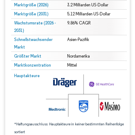
Marktgröße (2026)
3.2 Milliarden US-Dollar
Marktgröße (2031)
5.12 Milliarden US-Dollar
Wachstumsrate (2026 -
9.86% CAGR
2031)
Schnellstwachsender
Asien-Pazifik
Markt
Größter Markt
Nordamerika
Marktkonzentration
Mittel
Bild © Mordor Intelligence. Wiederverwendung erfordert Namensnennung gem
Hauptakteure
*Haftungsausschluss: Hauptakteure in keiner bestimmten Reihenfolge
sortiert