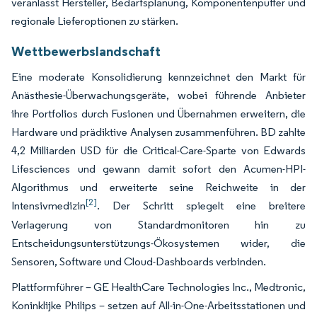
veranlasst Hersteller, Bedarfsplanung, Komponentenpuffer und
regionale Lieferoptionen zu stärken.
Wettbewerbslandschaft
Eine moderate Konsolidierung kennzeichnet den Markt für
Anästhesie-Überwachungsgeräte, wobei führende Anbieter
ihre Portfolios durch Fusionen und Übernahmen erweitern, die
Hardware und prädiktive Analysen zusammenführen. BD zahlte
4,2 Milliarden USD für die Critical-Care-Sparte von Edwards
Lifesciences und gewann damit sofort den Acumen-HPI-
Algorithmus und erweiterte seine Reichweite in der
[2]
Intensivmedizin
. Der Schritt spiegelt eine breitere
Verlagerung von Standardmonitoren hin zu
Entscheidungsunterstützungs-Ökosystemen wider, die
Sensoren, Software und Cloud-Dashboards verbinden.
Plattformführer – GE HealthCare Technologies Inc., Medtronic,
Koninklijke Philips – setzen auf All-in-One-Arbeitsstationen und