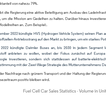
ktanteil von nahezu 79%.
ebt die Regierung eine aktive Beteiligung am Ausbau des Ladeinfrast
, um die Mission am Gedeihen zu halten. Darüber hinaus investieren
odellreihen an. Zum Beispiel:.
mber 2022 kündigte HVS (Hydrogen Vehicle System) seinen Plan a
offzellen-Antriebsstrang auf den Markt zu bringen, um ein starkes Po
 2022 kündigte Daimler Buses an, bis 2030 in jedem Segment lo
toff anbieten zu wollen, wobei der Fokus zunächst auf Europa 
ogie investieren, sondern sich stattdessen auf batterie-elektris
stimmung mit der Zwei-Wege-Strategie des Mutterunternehmens Dai
der Nachfrage nach grünem Transport und der Haltung der Regierun
ezeitraum positiv bleiben wird.