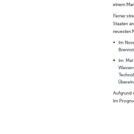
einem Mar
Ferner str
Staaten an
neuesten M
Im Nove
Brennst
Im Mai
Wassers
Technol
Überein
Aufgrund 
im Prognos