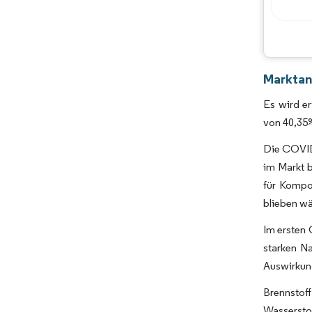
Marktan
Es wird e
von 40,35
Die COVID
im Markt 
für Kompo
blieben wä
Im ersten 
starken N
Auswirkung
Brennstof
Wasserst