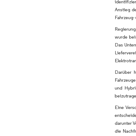
identifiz
Anstieg de
Fahrzeug- 
Regierung
wurde bei
Das Unter
Lieferver
Elektrotra
Darüber h
Fahrzeuge 
und Hybri
beizutrage
Eine Vers
entscheid
darunter V
die Nachf