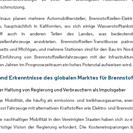
rschmutzung.
inaus planen mehrere Automobilhersteller, Brennstoffzellen-Ele
, hauptsächlich in Kalifornien, wo sich einige Wasserstofftankste
off auch in anderen Teilen des Landes, was bedeutende 
fzellenfahrzeuge anzubieten. Brennstoffzellen-Transitbusse pat
tts und Michigan, und mehrere Stationen sind für den Bau im Nordo
Einführung von Brennstoffzellenfahrzeugen mit der Infrastruktu
 Jahren im Prognosezeitraum ein hohes Potenzial aufweisen wird.
und Erkenntnisse des globalen Marktes für Brennsto
r Haltung von Regierung und Verbrauchern als Impulsgeber
e Mobilität, die häufig als emissions- und treibhausgasarme, ener
sst Fahrzeuge mit alternativen Kraftstoffen wie Elektro- und Brennst
le nachhaltiger Mobilität in den Vereinigten Staaten haben sich zu
fristige Vision der Regierung erfordert. Die Kosteneinsparungen 