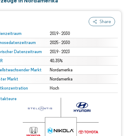
hrzeuge in Nordamerika
Share
ienzeitraum
2019 - 2030
nosedatenzeitraum
2025 - 2030
orischer Datenzeitraum
2019 - 2023
R
40.35%
ellstwachsender Markt
Nordamerika
ter Markt
Nordamerika
tkonzentration
Hoch
takteure