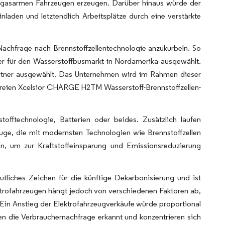
hausgasarmen Fahrzeugen erzeugen. Darüber hinaus würde der
nladen und letztendlich Arbeitsplätze durch eine verstärkte
achfrage nach Brennstoffzellentechnologie anzukurbeln. So
r für den Wasserstoffbusmarkt in Nordamerika ausgewählt.
rtner ausgewählt. Das Unternehmen wird im Rahmen dieser
sfreien Xcelsior CHARGE H2TM Wasserstoff-Brennstoffzellen-
tofftechnologie, Batterien oder beides. Zusätzlich laufen
euge, die mit modernsten Technologien wie Brennstoffzellen
fen, um zur Kraftstoffeinsparung und Emissionsreduzierung
utliches Zeichen für die künftige Dekarbonisierung und ist
ktrofahrzeugen hängt jedoch von verschiedenen Faktoren ab,
. Ein Anstieg der Elektrofahrzeugverkäufe würde proportional
n die Verbrauchernachfrage erkannt und konzentrieren sich