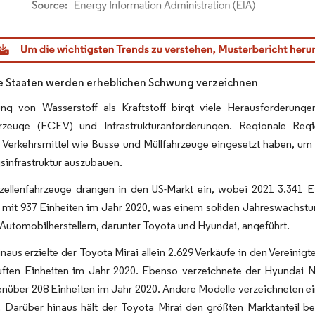
dor Intelligence. Wiederverwendung erfordert Namensnennung gemäß CC BY 4.0.
e Staaten werden erheblichen Schwung verzeichnen
ng von Wasserstoff als Kraftstoff birgt viele Herausforderungen
hrzeuge (FCEV) und Infrastrukturanforderungen. Regionale R
he Verkehrsmittel wie Busse und Müllfahrzeuge eingesetzt haben, 
infrastruktur auszubauen.
fzellenfahrzeuge drangen in den US-Markt ein, wobei 2021 3.341 E
n mit 937 Einheiten im Jahr 2020, was einem soliden Jahreswachs
Automobilherstellern, darunter Toyota und Hyundai, angeführt.
naus erzielte der Toyota Mirai allein 2.629 Verkäufe in den Verei
uften Einheiten im Jahr 2020. Ebenso verzeichnete der Hyundai 
nüber 208 Einheiten im Jahr 2020. Andere Modelle verzeichneten e
 Darüber hinaus hält der Toyota Mirai den größten Marktanteil bei