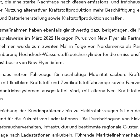
iert, die eine starke Nachfrage nach diesen emissions- und treib
r Nutzung alternativer Kraftstoffproduktion mehr Beschäftigung ei
und Batterieherstellung sowie Kraftstoffproduktion schaffen.
smaßnahmen haben ebenfalls gleichwertig dazu beigetragen, die N
spielsweise im März 2022 Hexagon Purus von New Flyer als Partne
nehmen wurde zum zweiten Mal in Folge von Nordamerika als Pa
einbarung Hochdruck-Wasserstoffspeicherzylinder für die emission
nsitbusse von New Flyer liefern.
inaus nutzen Fahrzeuge für nachhaltige Mobilität saubere Krafts
mit flexiblem Kraftstoff und Zweikraftstofffahrzeuge sowie Fahrz
dantriebssystemen ausgestattet sind, mit alternativen Kraftstof
n.
chiebung der Kundenpräferenz hin zu Elektrofahrzeugen ist ein de
end für die Zukunft von Ladestationen. Die Durchdringung von Ele
erbraucherverhalten, Infrastruktur und bestimmte regionale Cluster
rage nach Ladestationen ankurbeln. Führende Marktteilnehmer habe