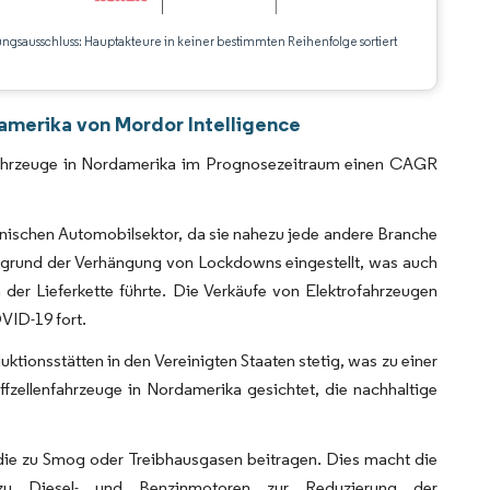
ungsausschluss: Hauptakteure in keiner bestimmten Reihenfolge sortiert
CC BY 4.0.
amerika von Mordor Intelligence
rofahrzeuge in Nordamerika im Prognosezeitraum einen CAGR
ischen Automobilsektor, da sie nahezu jede andere Branche
fgrund der Verhängung von Lockdowns eingestellt, was auch
der Lieferkette führte. Die Verkäufe von Elektrofahrzeugen
VID-19 fort.
ktionsstätten in den Vereinigten Staaten stetig, was zu einer
fzellenfahrzeuge in Nordamerika gesichtet, die nachhaltige
 die zu Smog oder Treibhausgasen beitragen. Dies macht die
en zu Diesel- und Benzinmotoren zur Reduzierung der