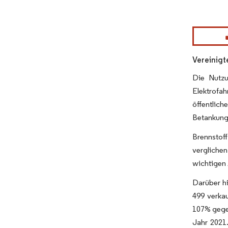
Bild © Mor
Vereinigt
Die Nutzu
Elektrofa
öffentlic
Betankungs
Brennstof
vergliche
wichtigen 
Darüber hi
499 verka
107% gege
Jahr 2021.