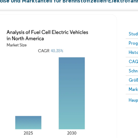
öße und Marktanteil für Brennstoffzellen-Elektrofa
Stud
Prog
Hist
CAG
Schn
Größ
Mark
Haup