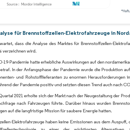
*Haft
Bild © Mordor Intelligence. Wiederverwendung erfordert Namensnennung gemäß 
alyse für Brennstoffzellen-Elektrofahrzeuge in Nord
rwartet, dass die Analyse des Marktes für Brennstoffzellen-Elekt
% verzeichnen wird.
-19-Pandemie hatte erhebliche Auswirkungen auf den nordamerikan
betraf. In der Anfangsphase der Pandemie wurde die Produktion au
nenten- und Rohstofflieferanten zu enormen Herausforderungen in 
hrend der Pandemie positiv und setzten diesen Trend auch nach CO
Quartal 2021 erholte sich der Markt nach der Neugestaltung der Produ
achfrage nach Fahrzeugen führte. Darüber hinaus wurden Brennstof
en auf die langfristige Mission für saubere Energie hatten.
fzellen-Elektrofahrzeuge haben keine Emissionen aus dem Auspuff,
offzellentechnologie zu einer der wichtigsten Alternativ