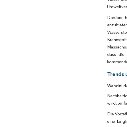
Umweltve
Darüber h
anzubieten
Wasserst
Brennstof
Massachuse
dass die 
kommenden
Trends 
Wandel de
Nachhaltig
wird, umfa
Die Vortei
eine lang