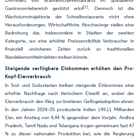
Dominanz von Brathähnchenrestaurants im Spätabend-
[2]
Gastronomiebereich gestützt wird
. Dennoch ist die
Wachstumstrajektorie der Schnellrestaurants nicht ohne
Herausforderungen. Wirtschaftliche Abschwünge stellen eine
Bedrohung dar, insbesondere in Städten der zweiten
Kategorie, wo eine erhöhte Preissensibilität Verbraucher in
finanziell unsicheren Zeiten zurück zu traditionellen
Nasslebensmittelmärkten treiben könnte.
Steigende verfügbare Einkommen erhöhen den Pro-
Kopf-Eierverbrauch
In Süd- und Südostasien treiben steigende Einkommen eine
erhöhte Nachfrage nach tierischem Eiweiß an, wobei der
Eierverbrauch den Weg zur breiteren Geflügeladoption ebnet.
In den Jahren 2024–25 produzierte Indien 149,11 Milliarden
Eier, ein Anstieg von 4,44 % gegenüber dem Vorjahr. Andhra
Pradesh, Tamil Nadu und Telangana trugen gemeinsam fast 47
% zu dieser nationalen Produktion bei, wie die Regierung