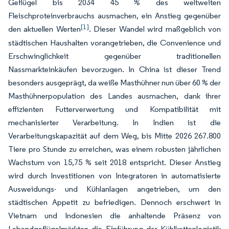
Geflügel bis 2034 45 % des weltweiten
Fleischproteinverbrauchs ausmachen, ein Anstieg gegenüber
[1]
den aktuellen Werten
. Dieser Wandel wird maßgeblich von
städtischen Haushalten vorangetrieben, die Convenience und
Erschwinglichkeit gegenüber traditionellen
Nassmarkteinkäufen bevorzugen. In China ist dieser Trend
besonders ausgeprägt, da weiße Masthühner nun über 60 % der
Masthühnerpopulation des Landes ausmachen, dank ihrer
effizienten Futterverwertung und Kompatibilität mit
mechanisierter Verarbeitung. In Indien ist die
Verarbeitungskapazität auf dem Weg, bis Mitte 2026 267.800
Tiere pro Stunde zu erreichen, was einem robusten jährlichen
Wachstum von 15,75 % seit 2018 entspricht. Dieser Anstieg
wird durch Investitionen von Integratoren in automatisierte
Ausweidungs- und Kühlanlagen angetrieben, um den
städtischen Appetit zu befriedigen. Dennoch erschwert in
Vietnam und Indonesien die anhaltende Präsenz von
Lebendgeflügelmärkten die Einführung der Kühlkettenlogistik