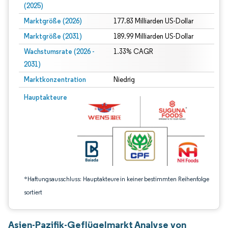
(2025)
Marktgröße (2026)
177.83 Milliarden US-Dollar
Marktgröße (2031)
189.99 Milliarden US-Dollar
Wachstumsrate (2026 -
1.33% CAGR
2031)
Marktkonzentration
Niedrig
Bild © Mordor Intelligence. Wiederverwendung erfordert Namensnennung gem
Hauptakteure
*Haftungsausschluss: Hauptakteure in keiner bestimmten Reihenfolge
sortiert
Asien-Pazifik-Geflügelmarkt Analyse von