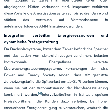
dem Zugang zu Zählern in überfluteten Kellern oder
abgelegenen Hütten verbunden sind. Insgesamt verkürzen
diese Vorteile die Amortisationszeiten auf bis zu drei Jahre und
stärken das Vertrauen auf Vorstandsebene in
aufeinanderfolgende AMI-Finanzierungsrunden.
Integration verteilter Energieressourcen und
dynamische Preisgestaltung
Da Dachsolarsysteme, hinter dem Zähler befindliche Speicher
und das Laden von Elektrofahrzeugen zunehmen, belasten
bidirektionale Energieflüsse veraltete
Überwachungssteuerungssysteme. Forschungen der IEEE
Power and Energy Society zeigen, dass AMI-gestützte
Zeitnutzungstarife die Spitzenlast um 15–25 % senken können,
wenn sie mit der Automatisierung der Nachfragesteuerung
[4]
kombiniert werden.
Intervallzeitreihen in Echtzeit speisen
Preisalgorithmen, die Kunden dazu verleiten, bei hoher
erneuerbarer Energieerzeugung zu verbrauchen, wodurch die