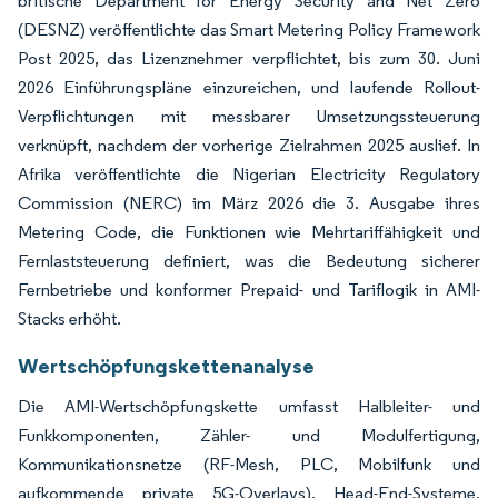
britische Department for Energy Security and Net Zero
(DESNZ) veröffentlichte das Smart Metering Policy Framework
Post 2025, das Lizenznehmer verpflichtet, bis zum 30. Juni
2026 Einführungspläne einzureichen, und laufende Rollout-
Verpflichtungen mit messbarer Umsetzungssteuerung
verknüpft, nachdem der vorherige Zielrahmen 2025 auslief. In
Afrika veröffentlichte die Nigerian Electricity Regulatory
Commission (NERC) im März 2026 die 3. Ausgabe ihres
Metering Code, die Funktionen wie Mehrtariffähigkeit und
Fernlaststeuerung definiert, was die Bedeutung sicherer
Fernbetriebe und konformer Prepaid- und Tariflogik in AMI-
Stacks erhöht.
Wertschöpfungskettenanalyse
Die AMI-Wertschöpfungskette umfasst Halbleiter- und
Funkkomponenten, Zähler- und Modulfertigung,
Kommunikationsnetze (RF-Mesh, PLC, Mobilfunk und
aufkommende private 5G-Overlays), Head-End-Systeme,