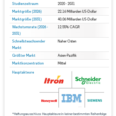
Studienzeitraum
2020 - 2031
Marktgröße (2026)
22.16 Milliarden US-Dollar
Marktgröße (2031)
40.06 Milliarden US-Dollar
Wachstumsrate (2026 -
12.55% CAGR
2031)
Schnellstwachsender
Naher Osten
Markt
Größter Markt
Asien-Pazifik
Marktkonzentration
Mittel
Bild © Mordor Intelligence. Wiederverwendung erfordert Namensnennung gem
Hauptakteure
*Haftungsausschluss: Hauptakteure in keiner bestimmten Reihenfolge