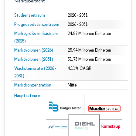
Marktübersicht
Studienzeitraum
2020 - 2031
Prognosedatenzeitraum
2026 - 2031
Marktgröße im Basisjahr
24.87 Millionen Einheiten
(2025)
Marktvolumen (2026)
25.94 Millionen Einheiten
Marktvolumen (2031)
31.73 Millionen Einheiten
Wachstumsrate (2026 -
4.11% CAGR
2031)
Marktkonzentration
Mittel
Bild © Mordor Intelligence. Wiederverwendung erfordert Namensnennung gem
Hauptakteure