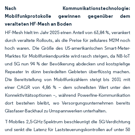
Nach Kommunikationstechnologie:
Mobilfunkprotokolle gewinnen gegenüber dem
veralteten HF-Mesh an Boden
HF-Mesh hielt im Jahr 2025 einen Anteil von 63,84 %, verankert
durch veraltete Rollouts, als die Preise für zellulares M2M noch
hoch waren. Die Größe des US-amerikanischen Smart-Meter-
Marktes für Mobilfunkendpunkte wird rasch steigen, da NB-IoT
und 5G nun 94 % der Bevölkerung abdecken und kostspielige
Repeater in dünn besiedelten Gebieten überflüssig machen.
Die Bereitstellung von Mobilfunkzählern steigt bis 2031 mit
einer CAGR von 4,86 % – dem schnellsten Wert unter den
Konnektivitätsoptionen –, während Powerline-Kommunikation
dort bestehen bleibt, wo Versorgungsunternehmen bereits
Glasfaser-Backhaul zu Umspannwerken unterhalten.
T-Mobiles 2,5-GHz-Spektrum beschleunigt die 5G-Verdichtung
und senkt die Latenz für Laststeuerungskontrollen auf unter 50