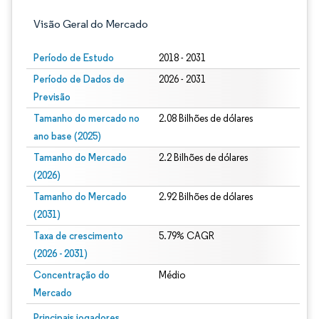
Visão Geral do Mercado
Período de Estudo
2018 - 2031
Período de Dados de
2026 - 2031
Previsão
Tamanho do mercado no
2.08 Bilhões de dólares
ano base (2025)
Tamanho do Mercado
2.2 Bilhões de dólares
(2026)
Tamanho do Mercado
2.92 Bilhões de dólares
(2031)
Taxa de crescimento
5.79% CAGR
(2026 - 2031)
Concentração do
Médio
Mercado
Imagem © Mordor Intelligence. O reuso requer atribuição conforme CC BY 4.0.
Principais jogadores