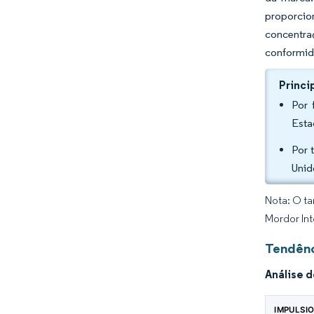
proporcio
concentra
conformid
Princi
Por 
Esta
Por 
Unid
Nota: O ta
Mordor Int
Tendênc
Análise 
IMPULSI