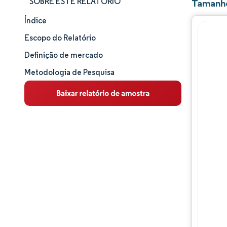
SOBRE ESTE RELATÓRIO
Tamanho
Índice
Tamanho e participação de mercado
Escopo do Relatório
Análise de mercado
Definição de mercado
Metodologia de Pesquisa
Tendências e insights
Análise de segmentos
Análise geográfica
Panorama competitivo
Principais jogadores
Desenvolvimentos da indústria