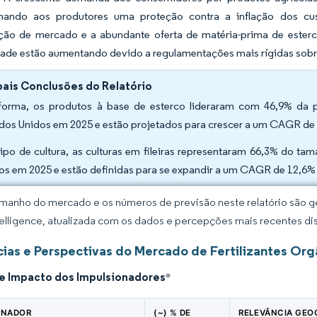
nando aos produtores uma proteção contra a inflação dos cu
ção de mercado e a abundante oferta de matéria-prima de esterco
ade estão aumentando devido a regulamentações mais rígidas sob
pais Conclusões do Relatório
forma, os produtos à base de esterco lideraram com 46,9% da p
dos Unidos em 2025 e estão projetados para crescer a um CAGR de 
tipo de cultura, as culturas em fileiras representaram 66,3% do t
os em 2025 e estão definidas para se expandir a um CAGR de 12,6% 
manho do mercado e os números de previsão neste relatório são ge
elligence, atualizada com os dados e percepções mais recentes di
ias e Perspectivas do Mercado de Fertilizantes Org
de Impacto dos Impulsionadores
*
ONADOR
(~) % DE
RELEVÂNCIA GEO