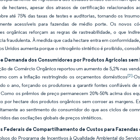
 de hectares, apesar dos atrasos de certificação relacionados a
bre até 75% das taxas de testes e auditorias, tornando os insumos
amente acessíveis para fazendas de médio porte. Os novos có
es orgânicas reforçam as regras de rastreabilidade, o que indir
ia fraudulenta. À medida que cada hectare entra em conformidade,
os Unidos aumenta porque o nitrogênio sintético é proibido, cons
e Demanda dos Consumidores por Produtos Agrícolas sem
ção de Comércio Orgânico reportou um aumento de 5,2% nas vendas 
[2].
mo com a inflação restringindo os orçamentos domésticos
Os
odo o ano, forçando os produtores a garantir fontes confiáveis d
 Como os prêmios de preço permanecem 20%-50% acima dos equiv
o por hectare dos produtos orgânicos sem corroer as margens. Essa
eitamente ao sentimento do consumidor do que aos ciclos de commo
idos das oscilações globais de preços sintéticos.
os Federais de Compartilhamento de Custos para Fazendas
lsos do Programa de Incentivos à Qualidade Ambiental do Serviç