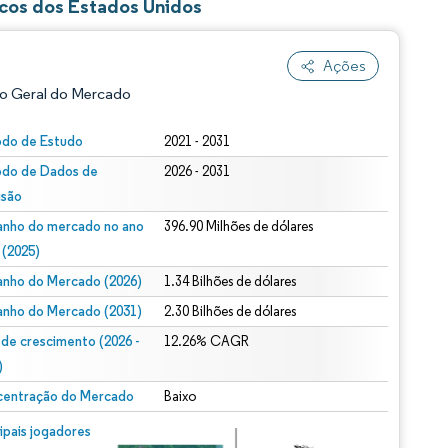
icos dos Estados Unidos
Ações
o Geral do Mercado
odo de Estudo
2021 - 2031
odo de Dados de
2026 - 2031
isão
nho do mercado no ano
396.90 Milhões de dólares
 (2025)
nho do Mercado (2026)
1.34 Bilhões de dólares
ão conforme CC BY 4.0.
nho do Mercado (2031)
2.30 Bilhões de dólares
 de crescimento (2026 -
12.26% CAGR
)
entração do Mercado
Baixo
m © Mordor Intelligence. O reuso requer atribuição conforme CC BY 4.0.
cipais jogadores