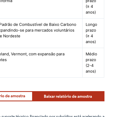
ifórnia
prazo
(≥ 4
anos)
 Padrão de Combustível de Baixo Carbono
Longo
expandindo-se para mercados voluntários
prazo
e Nordeste
(≥ 4
anos)
yland, Vermont, com expansão para
Médio
ntes
prazo
(2-4
anos)
uporte técnico financiado por subsídios está acelerando a