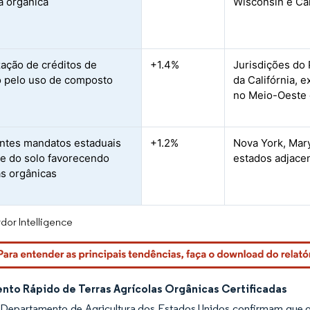
a orgânica
Wisconsin e Cal
ação de créditos de
+1.4%
Jurisdições do
 pelo uso de composto
da Califórnia, 
no Meio-Oeste 
tes mandatos estaduais
+1.2%
Nova York, Mar
e do solo favorecendo
estados adjace
s orgânicas
dor Intelligence
nto Rápido de Terras Agrícolas Orgânicas Certificadas
Departamento de Agricultura dos Estados Unidos confirmam que o s