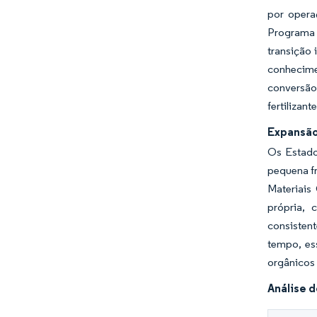
por opera
Programa 
transição 
conhecime
conversão
fertilizan
Expansão
Os Estado
pequena fr
Materiais
própria, 
consisten
tempo, es
orgânicos
Análise 