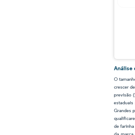
Análise
O tamanho
crescer d
previsão 
estaduais
Grandes p
qualifica
de farinh
da marca.