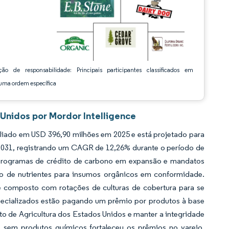
ção de responsabilidade: Principais participantes classificados em
ma ordem específica
Unidos por Mordor Intelligence
aliado em USD 396,90 milhões em 2025 e está projetado para
 2031, registrando um CAGR de 12,26% durante o período de
, programas de crédito de carbono em expansão e mandatos
o de nutrientes para insumos orgânicos em conformidade.
e composto com rotações de culturas de cobertura para se
pecializados estão pagando um prêmio por produtos à base
o de Agricultura dos Estados Unidos e manter a integridade
 sem produtos químicos fortaleceu os prêmios no varejo,