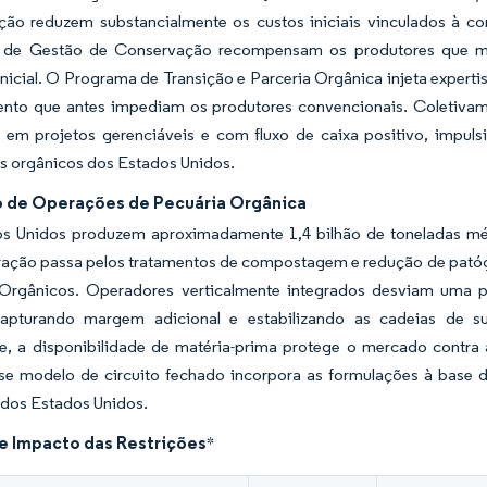
ção reduzem substancialmente os custos iniciais vinculados à
de Gestão de Conservação recompensam os produtores que man
inicial. O Programa de Transição e Parceria Orgânica injeta experti
nto que antes impediam os produtores convencionais. Coletivam
 em projetos gerenciáveis e com fluxo de caixa positivo, impu
tes orgânicos dos Estados Unidos.
 de Operações de Pecuária Orgânica
s Unidos produzem aproximadamente 1,4 bilhão de toneladas mé
ação passa pelos tratamentos de compostagem e redução de patógen
 Orgânicos. Operadores verticalmente integrados desviam uma pa
capturando margem adicional e estabilizando as cadeias de 
te, a disponibilidade de matéria-prima protege o mercado contra 
se modelo de circuito fechado incorpora as formulações à base d
 dos Estados Unidos.
de Impacto das Restrições
*