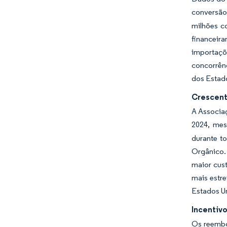
conversão
milhões co
financeir
importaçõ
concorrênc
dos Estad
Crescent
A Associa
2024, mes
durante t
Orgânico.
maior cust
mais estr
Estados Un
Incentiv
Os reembo