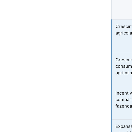
Crescim
agrícol
Cresce
consumi
agrícol
Incenti
compart
fazenda
Expansã