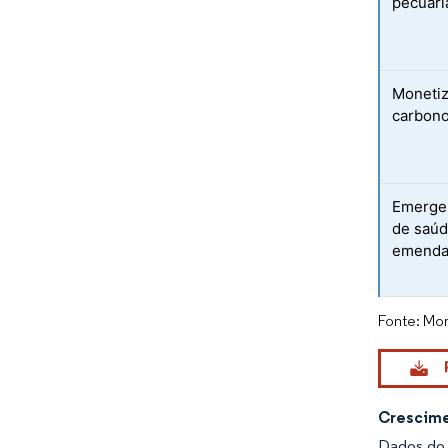
pecuári
Monetiz
carbono
Emergen
de saúd
emenda
Fonte: Mor
Crescime
Dados do 