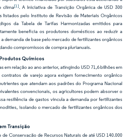
[1]
o clima
. A Iniciativa de Transição Orgânica de USD 300
 listados pelo Instituto de Revisão de Materiais Orgânicos
digos da Tabela de Tarifas Harmonizadas emitidos para
etamente beneficia os produtores domésticos ao reduzir a
 a demanda de base pelo mercado de fertilizantes orgânicos
olidando compromissos de compra plurianuais.
 Produtos Químicos
em relação ao ano anterior, atingindo USD 71,6 bilhões em
 contratos de varejo agora exigem fornecimento orgânico
e nutrientes que atendam aos padrões do Programa Nacional
alentes convencionais, os agricultores podem absorver o
 resiliência de gastos vincula a demanda por fertilizantes
dities, isolando o mercado de fertilizantes orgânicos dos
 em Transição
o de Conservação de Recursos Naturais de até USD 140.000