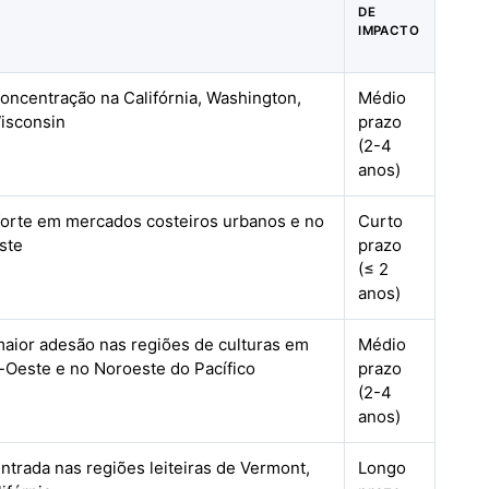
DE
IMPACTO
oncentração na Califórnia, Washington,
Médio
Wisconsin
prazo
(2-4
anos)
 forte em mercados costeiros urbanos e no
Curto
ste
prazo
(≤ 2
anos)
maior adesão nas regiões de culturas em
Médio
o-Oeste e no Noroeste do Pacífico
prazo
(2-4
anos)
ntrada nas regiões leiteiras de Vermont,
Longo