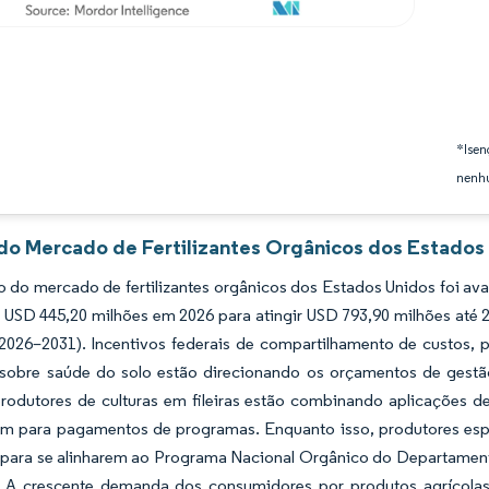
*Isen
nenhu
 do Mercado de Fertilizantes Orgânicos dos Estados 
 do mercado de fertilizantes orgânicos dos Estados Unidos foi av
e USD 445,20 milhões em 2026 para atingir USD 793,90 milhões até
(2026–2031). Incentivos federais de compartilhamento de custos
 sobre saúde do solo estão direcionando os orçamentos de gestã
rodutores de culturas em fileiras estão combinando aplicações d
rem para pagamentos de programas. Enquanto isso, produtores es
a para se alinharem ao Programa Nacional Orgânico do Departament
 A crescente demanda dos consumidores por produtos agrícolas