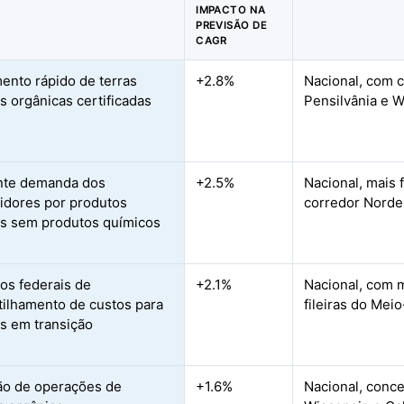
IMPACTO NA
PREVISÃO DE
CAGR
ento rápido de terras
+2.8%
Nacional, com c
as orgânicas certificadas
Pensilvânia e 
nte demanda dos
+2.5%
Nacional, mais
dores por produtos
corredor Norde
as sem produtos químicos
vos federais de
+2.1%
Nacional, com 
ilhamento de custos para
fileiras do Mei
s em transição
o de operações de
+1.6%
Nacional, conce