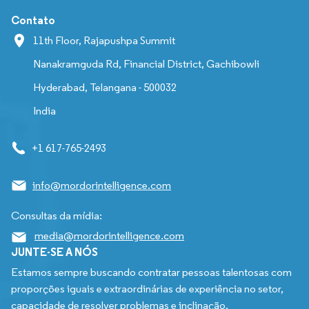
Contato
11th Floor, Rajapushpa Summit
Nanakramguda Rd, Financial District, Gachibowli
Hyderabad, Telangana - 500032
India
+1 617-765-2493
info@mordorintelligence.com
Consultas da mídia:
media@mordorintelligence.com
JUNTE-SE A NÓS
Estamos sempre buscando contratar pessoas talentosas com
proporções iguais e extraordinárias de experiência no setor,
capacidade de resolver problemas e inclinação.