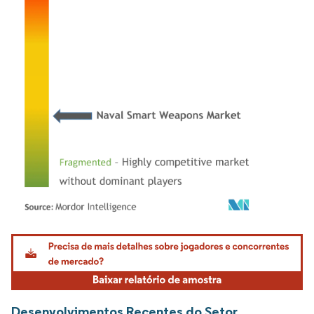
Imagem © Mordor Intelligence. O reuso requer atribuição conforme CC BY 4.0.
Desenvolvimentos Recentes do Setor