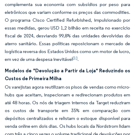
complementa sua economia com subsídios por peso para
eletrônicos que variam conforme os preços das commodities.
O programa Cisco Certified Refurbished, impulsionado por
essas medidas, gerou USD 1,2 bilhão em receita no exercício
fiscal de 2024, desviando 99,8% das unidades devolvidas do
aterro sanitário. Essas políticas reposicionam o mercado de
logística reversa dos Estados Unidos como um motor de lucro,
[1]
em vez de uma despesa inevitável
.
Modelos de "Devolução a Partir da Loja" Reduzindo os
Custos de Primeira Milha
Os varejistas agora reutilizam os pisos de vendas como micro-
hubs que aceitam, inspecionam e redirecionam produtos em
até 48 horas. Os nós de triagem internos da Target reduziram
os custos de transporte em 35% em comparação com
depósitos centralizados e relistam o estoque disponível para
venda online em dois dias. Os hubs locais da Nordstrom lidam
com três a cinco vezes o volume tradicional de devoluções por