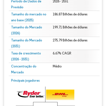
Período de Dados de
2026 - 2031
Previsão
Tamanho do mercado no
186.87 Bilhões de dólares
ano base (2025)
Tamanho do Mercado
199.71 Bilhões de dólares
(2026)
Tamanho do Mercado
275.79 Bilhões de dólares
(2031)
Taxa de crescimento
6.67% CAGR
(2026 - 2031)
Concentração do
Médio
Mercado
Imagem © Mordor Intelligence. O reuso requer atribuição conforme CC BY 4.0.
Principais jogadores