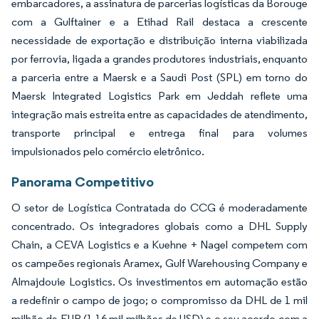
embarcadores, a assinatura de parcerias logísticas da Borouge
com a Gulftainer e a Etihad Rail destaca a crescente
necessidade de exportação e distribuição interna viabilizada
por ferrovia, ligada a grandes produtores industriais, enquanto
a parceria entre a Maersk e a Saudi Post (SPL) em torno do
Maersk Integrated Logistics Park em Jeddah reflete uma
integração mais estreita entre as capacidades de atendimento,
transporte principal e entrega final para volumes
impulsionados pelo comércio eletrônico.
Panorama Competitivo
O setor de Logística Contratada do CCG é moderadamente
concentrado. Os integradores globais como a DHL Supply
Chain, a CEVA Logistics e a Kuehne + Nagel competem com
os campeões regionais Aramex, Gulf Warehousing Company e
Almajdouie Logistics. Os investimentos em automação estão
a redefinir o campo de jogo; o compromisso da DHL de 1 mil
milhão de EUR (1,16 mil milhões de USD) e o seu acordo com a