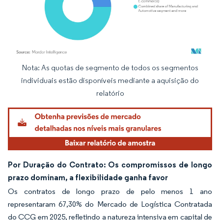
Nota: As quotas de segmento de todos os segmentos
Imagem © Mordor Intelligence. O reuso requer atribuição conforme CC BY 4.0.
individuais estão disponíveis mediante a aquisição do
relatório
Por Duração do Contrato: Os compromissos de longo
prazo dominam, a flexibilidade ganha favor
Os contratos de longo prazo de pelo menos 1 ano
representaram 67,30% do Mercado de Logística Contratada
do CCG em 2025, refletindo a natureza intensiva em capital de