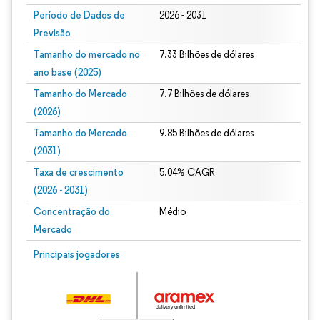
Período de Dados de
2026 - 2031
Previsão
Tamanho do mercado no
7.33 Bilhões de dólares
ano base (2025)
Tamanho do Mercado
7.7 Bilhões de dólares
(2026)
Tamanho do Mercado
9.85 Bilhões de dólares
(2031)
Taxa de crescimento
5.04% CAGR
(2026 - 2031)
Concentração do
Médio
Mercado
Imagem © Mordor Intelligence. O reuso requer atribuição conforme CC BY 4.0.
Principais jogadores