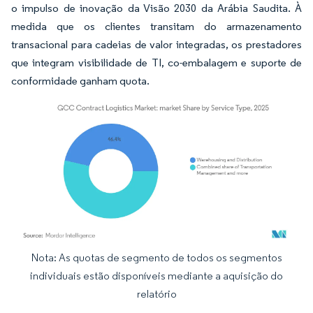
o impulso de inovação da Visão 2030 da Arábia Saudita. À
medida que os clientes transitam do armazenamento
transacional para cadeias de valor integradas, os prestadores
que integram visibilidade de TI, co-embalagem e suporte de
conformidade ganham quota.
Nota: As quotas de segmento de todos os segmentos
Imagem © Mordor Intelligence. O reuso requer atribuição conforme CC BY 4.0.
individuais estão disponíveis mediante a aquisição do
relatório