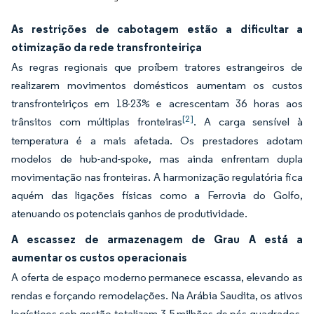
As restrições de cabotagem estão a dificultar a
otimização da rede transfronteiriça
As regras regionais que proíbem tratores estrangeiros de
realizarem movimentos domésticos aumentam os custos
transfronteiriços em 18-23% e acrescentam 36 horas aos
[2]
trânsitos com múltiplas fronteiras
. A carga sensível à
temperatura é a mais afetada. Os prestadores adotam
modelos de hub-and-spoke, mas ainda enfrentam dupla
movimentação nas fronteiras. A harmonização regulatória fica
aquém das ligações físicas como a Ferrovia do Golfo,
atenuando os potenciais ganhos de produtividade.
A escassez de armazenagem de Grau A está a
aumentar os custos operacionais
A oferta de espaço moderno permanece escassa, elevando as
rendas e forçando remodelações. Na Arábia Saudita, os ativos
logísticos sob gestão totalizam 3,5 milhões de pés quadrados,