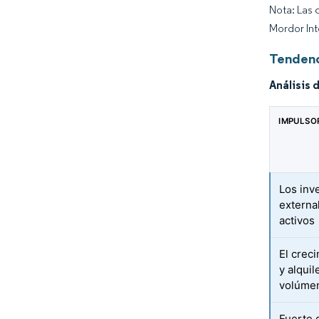
Nota: Las 
Mordor Int
Tendenc
Análisis 
IMPULSO
Los inv
externa
activos
El crec
y alquil
volúmen
Fuerte 