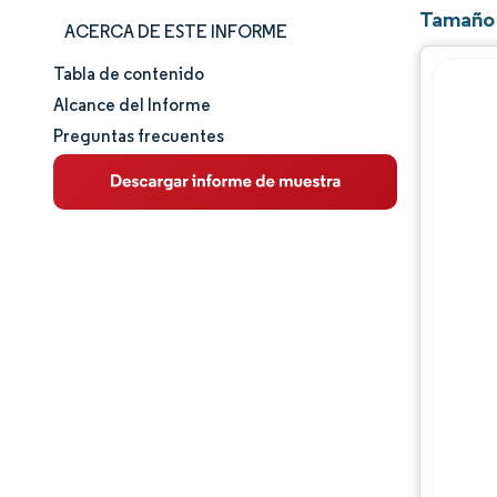
Tamaño 
ACERCA DE ESTE INFORME
Tabla de contenido
Tamaño y cuota de mercado
Alcance del Informe
Preguntas frecuentes
Análisis de mercado
Tendencias e ideas
Análisis de segmentos
Análisis geográfico
Panorama competitivo
Jugadores principales
Desarrollos de la industria