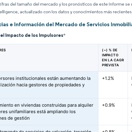
cifras del tamaño del mercado y los pronósticos de este informe se
elligence, actualizado con los datos y conocimientos más recientes 
ias e Información del Mercado de Servicios Inmobili
del Impacto de los Impulsores
*
RES
(~) % DE
IMPACTO
EN LA CAGR
PREVISTA
ersores institucionales están aumentando la
+1.2%
lización hacia gestores de propiedades y
imiento en viviendas construidas para alquiler
+0.9%
eres unifamiliares está ampliando los
es de gestión
demanda de servicios de valuación, tasación
+0.8%