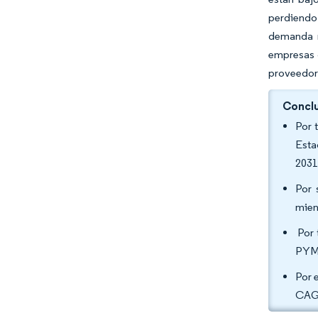
perdiendo
demanda r
empresas 
proveedor
Conclu
Por 
Esta
2031
Por 
mien
Por 
PYME
Por 
CAGR