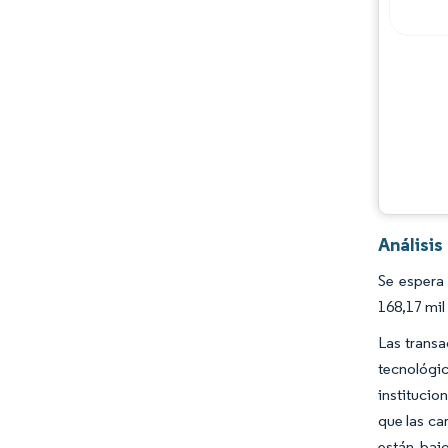
Análisis
Se espera
168,17 mil
Las transa
tecnológi
institucio
que las ca
están baj