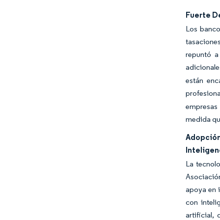
Fuerte D
Los bancos
tasaciones
repuntó a
adicionale
están enc
profesion
empresas 
medida que
Adopción
Inteligenc
La tecnolo
Asociación
apoya en i
con inteli
artificial