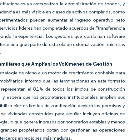
itucionales ya externalizan la administración de fondos, y
endencia es más visible en clases de activos complejos, como
xperimentados pueden aumentar el ingreso operativo neto
servicios líderes han completado acuerdos de "transferencia
vando la experiencia. Los gestores que combinan software
rar una gran parte de esta ola de externalización, mientras
.
familiares que Amplían los Volúmenes de Gestión
estrategia de nicho a un motor de crecimiento confiable para
mobiliarios informó que las terminaciones en este formato
 representan el 8,1% de todos los inicios de construcción
 y espera que los propietarios institucionales amplíen sus
bilizó ciertos límites de zonificación aceleró los permisos y
e viviendas construidas para alquiler incluyen oficinas de
logía, lo que genera ingresos por honorarios estables y menos
s grandes propietarios optan por gestionar las operaciones
e terceros en regiones más maduras.