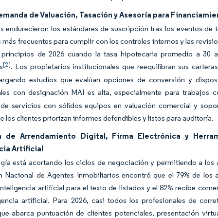
emanda de Valuación, Tasación y Asesoría para Financiami
 endurecieron los estándares de suscripción tras los eventos de t
 más frecuentes para cumplir con los controles internos y las revision
 principios de 2026 cuando la tasa hipotecaria promedio a 30 a
[2]
s
. Los propietarios institucionales que reequilibran sus carte
argando estudios que evalúan opciones de conversión y disposi
ales con designación MAI es alta, especialmente para trabajos
de servicios con sólidos equipos en valuación comercial y sop
 los clientes priorizan informes defendibles y listos para auditoría.
 de Arrendamiento Digital, Firma Electrónica y Herra
ia Artificial
gía está acortando los ciclos de negociación y permitiendo a los 
 Nacional de Agentes Inmobiliarios encontró que el 79% de los ag
nteligencia artificial para el texto de listados y el 82% recibe com
gencia artificial. Para 2026, casi todos los profesionales de corr
, que abarca puntuación de clientes potenciales, presentación virt