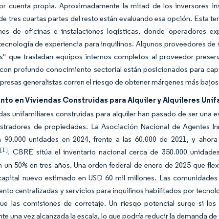
or cuenta propia. Aproximadamente la mitad de los inversores inst
de tres cuartas partes del resto están evaluando esa opción. Esta t
nes de oficinas e instalaciones logísticas, donde operadores e
ecnología de experiencia para inquilinos. Algunos proveedores de 
s" que trasladan equipos internos completos al proveedor preser
con profundo conocimiento sectorial están posicionados para captu
presas generalistas corren el riesgo de obtener márgenes más bajos
to en Viviendas Construidas para Alquiler y Alquileres Uni
das unifamiliares construidas para alquiler han pasado de ser una 
istradores de propiedades. La Asociación Nacional de Agentes In
n 90.000 unidades en 2024, frente a las 60.000 de 2021, y ahora
[1]
r
. CBRE sitúa el inventario nacional cerca de 350.000 unidades
n un 50% en tres años. Una orden federal de enero de 2025 que flexi
capital nuevo estimado en USD 60 mil millones. Las comunidades d
nto centralizadas y servicios para inquilinos habilitados por tecno
que las comisiones de corretaje. Un riesgo potencial surge si lo
te una vez alcanzada la escala, lo que podría reducir la demanda d