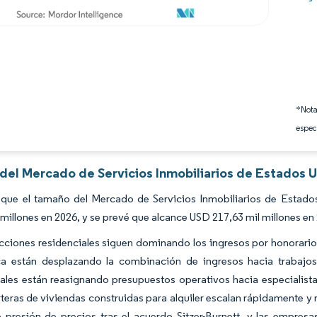
*Nota
espec
 del Mercado de Servicios Inmobiliarios de Estados 
 que el tamaño del Mercado de Servicios Inmobiliarios de Estado
 millones en 2026, y se prevé que alcance USD 217,63 mil millones e
cciones residenciales siguen dominando los ingresos por honorarios;
ca están desplazando la combinación de ingresos hacia trabajo
nales están reasignando presupuestos operativos hacia especialista
rteras de viviendas construidas para alquiler escalan rápidamente y
o presión de precios tras el acuerdo Sitzer-Burnett, y las empre