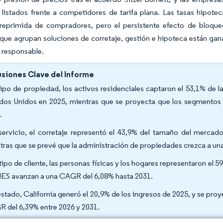
 listados frente a competidores de tarifa plana. Las tasas hipot
eprimida de compradores, pero el persistente efecto de bloqueo 
que agrupan soluciones de corretaje, gestión e hipoteca están ga
 responsable.
siones Clave del Informe
tipo de propiedad, los activos residenciales captaron el 53,1% de l
dos Unidos en 2025, mientras que se proyecta que los segmentos
.
servicio, el corretaje representó el 43,9% del tamaño del mercad
tras que se prevé que la administración de propiedades crezca a u
tipo de cliente, las personas físicas y los hogares representaron el 5
S avanzan a una CAGR del 6,08% hasta 2031.
estado, California generó el 20,9% de los ingresos de 2025, y se pro
 del 6,39% entre 2026 y 2031.