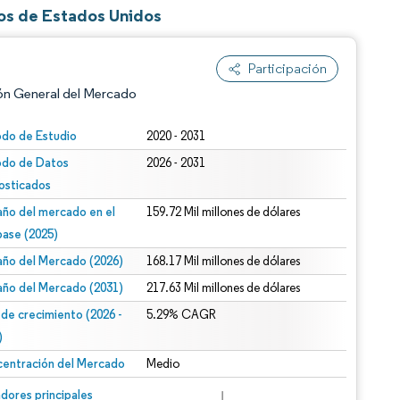
ios de Estados Unidos
Participación
ón General del Mercado
odo de Estudio
2020 - 2031
odo de Datos
2026 - 2031
osticados
ño del mercado en el
159.72 Mil millones de dólares
base (2025)
ño del Mercado (2026)
168.17 Mil millones de dólares
n según CC BY 4.0.
ño del Mercado (2031)
217.63 Mil millones de dólares
 de crecimiento (2026 -
5.29% CAGR
)
entración del Mercado
Medio
n © Mordor Intelligence. El uso requiere atribución según CC BY 4.0.
dores principales