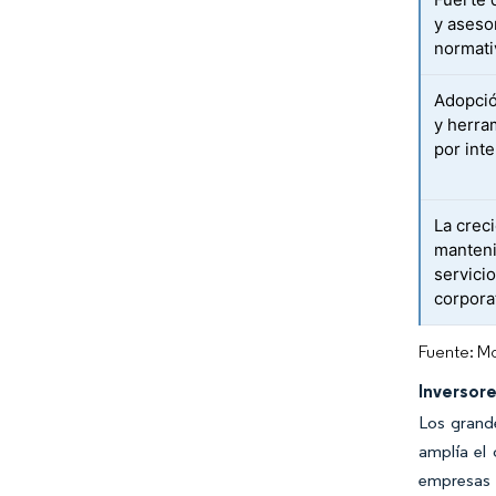
y aseso
normati
Adopció
y herra
por inte
La crec
manteni
servicio
corpora
Fuente: Mo
Inversore
Los grande
amplía el 
empresas 