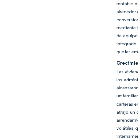
rentable p
alrededor 
conversio
mediante t
de equipo
integrado 
que las em
Crecimien
Las vivien
los admin
alcanzaro
unifamilia
carteras e
atrajo un 
arrendamie
volátiles 
internamen