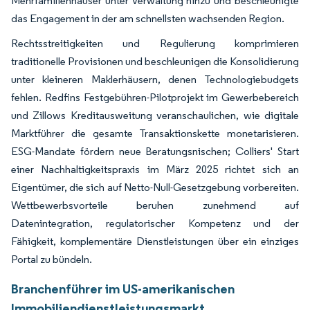
Mehrfamilienhäuser unter Verwaltung hinzu und beschleunigte
das Engagement in der am schnellsten wachsenden Region.
Rechtsstreitigkeiten und Regulierung komprimieren
traditionelle Provisionen und beschleunigen die Konsolidierung
unter kleineren Maklerhäusern, denen Technologiebudgets
fehlen. Redfins Festgebühren-Pilotprojekt im Gewerbebereich
und Zillows Kreditausweitung veranschaulichen, wie digitale
Marktführer die gesamte Transaktionskette monetarisieren.
ESG-Mandate fördern neue Beratungsnischen; Colliers' Start
einer Nachhaltigkeitspraxis im März 2025 richtet sich an
Eigentümer, die sich auf Netto-Null-Gesetzgebung vorbereiten.
Wettbewerbsvorteile beruhen zunehmend auf
Datenintegration, regulatorischer Kompetenz und der
Fähigkeit, komplementäre Dienstleistungen über ein einziges
Portal zu bündeln.
Branchenführer im US-amerikanischen
Immobiliendienstleistungsmarkt