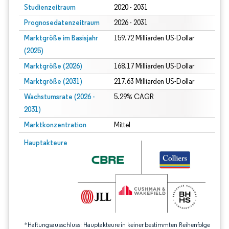
Studienzeitraum
2020 - 2031
Prognosedatenzeitraum
2026 - 2031
Marktgröße im Basisjahr
159.72 Milliarden US-Dollar
(2025)
Marktgröße (2026)
168.17 Milliarden US-Dollar
Marktgröße (2031)
217.63 Milliarden US-Dollar
Wachstumsrate (2026 -
5.29% CAGR
2031)
Marktkonzentration
Mittel
Bild © Mordor Intelligence. Wiederverwendung erfordert Namensnennung gem
Hauptakteure
*Haftungsausschluss: Hauptakteure in keiner bestimmten Reihenfolge