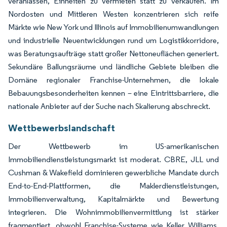
veranlassen, Einheiten zu vermieten statt zu verkaufen. Im
Nordosten und Mittleren Westen konzentrieren sich reife
Märkte wie New York und Illinois auf Immobilienumwandlungen
und industrielle Neuentwicklungen rund um Logistikkorridore,
was Beratungsaufträge statt großer Nettoneuflächen generiert.
Sekundäre Ballungsräume und ländliche Gebiete bleiben die
Domäne regionaler Franchise-Unternehmen, die lokale
Bebauungsbesonderheiten kennen – eine Eintrittsbarriere, die
nationale Anbieter auf der Suche nach Skalierung abschreckt.
Wettbewerbslandschaft
Der Wettbewerb im US-amerikanischen
Immobiliendienstleistungsmarkt ist moderat. CBRE, JLL und
Cushman & Wakefield dominieren gewerbliche Mandate durch
End-to-End-Plattformen, die Maklerdienstleistungen,
Immobilienverwaltung, Kapitalmärkte und Bewertung
integrieren. Die Wohnimmobilienvermittlung ist stärker
fragmentiert, obwohl Franchise-Systeme wie Keller Williams,