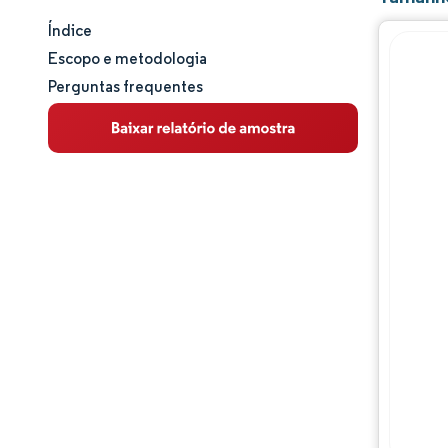
Índice
Tamanho e participação de mercado
Escopo e metodologia
Perguntas frequentes
Análise de mercado
Tendências e insights
Análise de segmentos
Análise geográfica
Panorama regulatório
Análise da cadeia de valor
Panorama competitivo
Principais jogadores