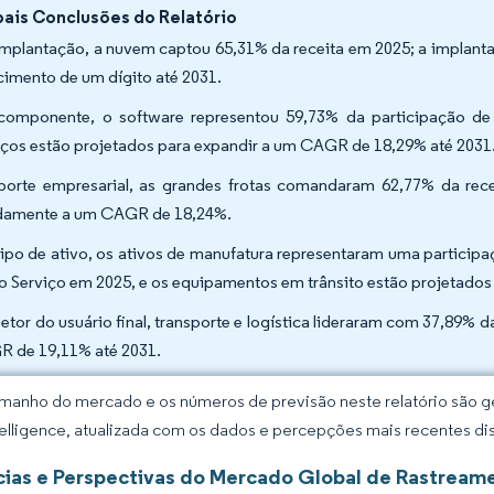
pais Conclusões do Relatório
implantação, a nuvem captou 65,31% da receita em 2025; a implantaç
cimento de um dígito até 2031.
componente, o software representou 59,73% da participação d
iços estão projetados para expandir a um CAGR de 18,29% até 2031
porte empresarial, as grandes frotas comandaram 62,77% da re
damente a um CAGR de 18,24%.
tipo de ativo, os ativos de manufatura representaram uma partic
 Serviço em 2025, e os equipamentos em trânsito estão projetado
setor do usuário final, transporte e logística lideraram com 37,89% d
 de 19,11% até 2031.
manho do mercado e os números de previsão neste relatório são ge
elligence, atualizada com os dados e percepções mais recentes di
ias e Perspectivas do Mercado Global de Rastream