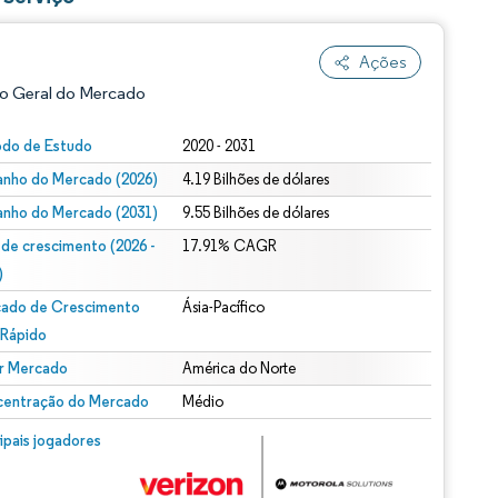
Ações
o Geral do Mercado
odo de Estudo
2020 - 2031
nho do Mercado (2026)
4.19 Bilhões de dólares
nho do Mercado (2031)
9.55 Bilhões de dólares
 de crescimento (2026 -
17.91% CAGR
)
ado de Crescimento
Ásia-Pacífico
ão conforme CC BY 4.0.
 Rápido
r Mercado
América do Norte
entração do Mercado
Médio
m © Mordor Intelligence. O reuso requer atribuição conforme CC BY 4.0.
cipais jogadores