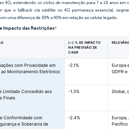
es 4G, estendendo os ciclos de manutenção para 7 a 10 anos em co
 que o fallback via satélite ou 4G permaneça essencial, segmen
om uma diferença de 30% a 40% em relação ao celular legado.
de Impacto das Restrições
*
ÃO
(~) % DE IMPACTO
RELEVÂN
NA PREVISÃO DE
CAGR
pações com Privacidade em
-2.1%
Europa 
 ao Monitoramento Eletrônico
GDPR e 
e Limitado Concedido aos
-1.3%
Global, 
s Finais
de Conformidade com
-2.4%
Europa,
gurança e Soberania de
Pacífico