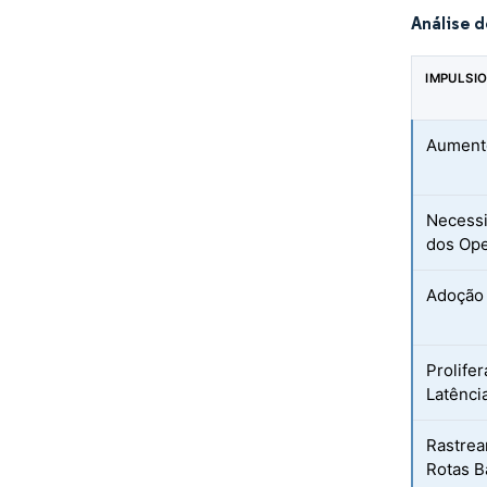
Análise 
IMPULSI
Aumento
Necessi
dos Ope
Adoção 
Prolife
Latênci
Rastrea
Rotas B