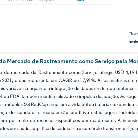
*Isen
nenhu
 do Mercado de Rastreamento como Serviço pela Mor
 do mercado de Rastreamento como Serviço atingiu USD 4,19 bi
té 2031, o que representa um CAGR de 17,91%. As assinaturas em
is variáveis, enquanto a integração de dados em tempo real encur
04 da FDA, também mantêm elevado o impulso de adoção. As segura
os módulos 5G RedCap ampliam a vida útil da bateria e expandem o
nça do condutor e manutenção preditiva estão agora incluídos
arem por meio de recursos específicos para cada setor. A intens
ados em saúde, logística de cadeia fria e comércio transfronteiriço 