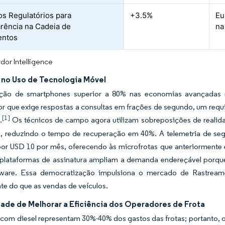
s Regulatórios para
+3.5%
Eu
rência na Cadeia de
na
entos
dor Intelligence
no Uso de Tecnologia Móvel
ção de smartphones superior a 80% nas economias avançadas r
 que exige respostas a consultas em frações de segundo, um requis
[1]
.
Os técnicos de campo agora utilizam sobreposições de realida
s, reduzindo o tempo de recuperação em 40%. A telemetria de se
por USD 10 por mês, oferecendo às microfrotas que anteriormente 
s plataformas de assinatura ampliam a demanda endereçável porqu
ware. Essa democratização impulsiona o mercado de Rastream
e do que as vendas de veículos.
ade de Melhorar a Eficiência dos Operadores de Frota
 com diesel representam 30%-40% dos gastos das frotas; portanto,