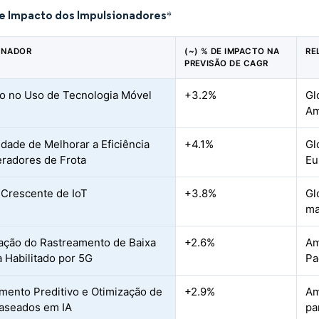
de Impacto dos Impulsionadores
*
ONADOR
(~) % DE IMPACTO NA
RE
PREVISÃO DE CAGR
 no Uso de Tecnologia Móvel
+3.2%
Gl
Am
dade de Melhorar a Eficiência
+4.1%
Gl
radores de Frota
Eu
Crescente de IoT
+3.8%
Gl
ma
ração do Rastreamento de Baixa
+2.6%
Am
a Habilitado por 5G
Pa
mento Preditivo e Otimização de
+2.9%
Am
aseados em IA
pa