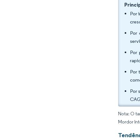
Princi
Por 
cres
Por 
serv
Por 
rapi
Por 
como
Por 
CAGR
Nota: O ta
Mordor Int
Tendênc