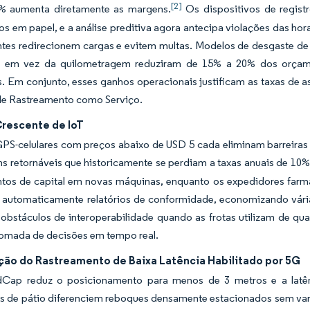
[2]
 aumenta diretamente as margens.
Os dispositivos de regist
 em papel, e a análise preditiva agora antecipa violações das hor
tes redirecionem cargas e evitem multas. Modelos de desgaste
 em vez da quilometragem reduziram de 15% a 20% dos orçame
. Em conjunto, esses ganhos operacionais justificam as taxas de 
e Rastreamento como Serviço.
rescente de IoT
PS-celulares com preços abaixo de USD 5 cada eliminam barreiras 
 retornáveis que historicamente se perdiam a taxas anuais de 10%
ntos de capital em novas máquinas, enquanto os expedidores farm
r automaticamente relatórios de conformidade, economizando vária
obstáculos de interoperabilidade quando as frotas utilizam de qua
tomada de decisões em tempo real.
ação do Rastreamento de Baixa Latência Habilitado por 5G
ap reduz o posicionamento para menos de 3 metros e a latênc
 de pátio diferenciem reboques densamente estacionados sem varre