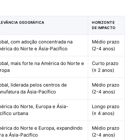
LEVÂNCIA GEOGRÁFICA
HORIZONTE
DE IMPACTO
obal, com adoção concentrada na
Médio prazo
érica do Norte e Ásia-Pacífico
(2-4 anos)
obal, mais forte na América do Norte e
Curto prazo
ropa
(≤ 2 anos)
obal, liderada pelos centros de
Médio prazo
nufatura da Ásia-Pacífico
(2-4 anos)
érica do Norte, Europa e Ásia-
Longo prazo
cífico urbana
(≥ 4 anos)
érica do Norte e Europa, expandindo
Médio prazo
ra a Ásia-Pacífico
(2-4 anos)