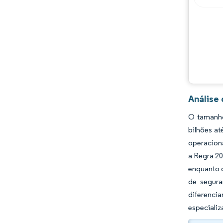
Oportunidades e perspectivas
Desenvolvimentos da indústria
Análise
O tamanho
bilhões a
operaciona
a Regra 2
enquanto 
de segura
diferenci
especializ