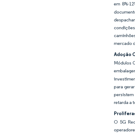
em 8%-12%
documentos
despachan
condições
caminhões
mercado d
Adoção C
Módulos G
embalagens
investime
para gera
persistem 
retarda a 
Prolifer
O 5G RedC
operadores