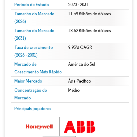
Período de Estudo
2020 - 2031
Tamanho do Mercado
11.59 Bilhões de dólares
(2026)
Tamanho do Mercado
18.62 Bilhões de dólares
(2031)
Taxa de crescimento
9.93% CAGR
(2026 - 2031)
Mercado de
América do Sul
Crescimento Mais Rápido
Maior Mercado
Ásia-Pacífico
Concentração do
Médio
Mercado
Imagem © Mordor Intelligence. O reuso requer atribuição conforme CC BY 4.0.
Principais jogadores