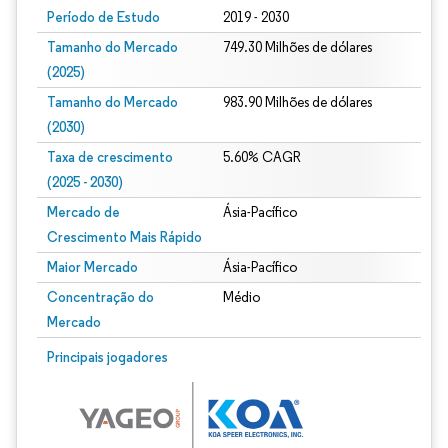
Período de Estudo
2019 - 2030
Tamanho do Mercado
749.30 Milhões de dólares
(2025)
Tamanho do Mercado
983.90 Milhões de dólares
(2030)
Taxa de crescimento
5.60% CAGR
(2025 - 2030)
Mercado de
Ásia-Pacífico
Crescimento Mais Rápido
Maior Mercado
Ásia-Pacífico
Concentração do
Médio
Mercado
Imagem © Mordor Intelligence. O reuso requer atribuição conforme CC BY 4.0.
Principais jogadores