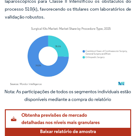
laparoscópicos para Classe II intensificou os obstáculos do
processo 510(k), favorecendo os titulares com laboratórios de
validação robustos.
Imagem © Mordor Intelligence. O reuso requer atribuição conforme CC BY 4.0.