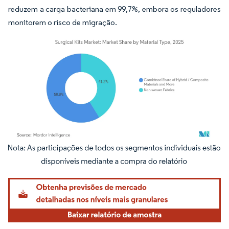
reduzem a carga bacteriana em 99,7%, embora os reguladores
monitorem o risco de migração.
Imagem © Mordor Intelligence. O reuso requer atribuição conforme CC BY 4.0.