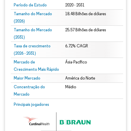
Período de Estudo
2020 - 2031
Tamanho do Mercado
18.48 Bilhões de dólares
(2026)
Tamanho do Mercado
25.57 Bilhões de dólares
(2031)
Taxa de crescimento
6.72% CAGR
(2026 - 2031)
Mercado de
Ásia-Pacífico
Crescimento Mais Rápido
Maior Mercado
América do Norte
Concentração do
Médio
Mercado
Imagem © Mordor Intelligence. O reuso requer atribuição conforme CC BY 4.0.
Principais jogadores