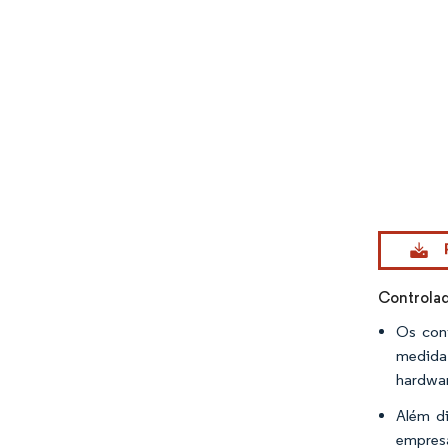
Imagem © Mo
Controlad
Os cont
medida 
hardwar
Além di
empresa