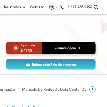
Relatórios
Contato
+1 617-765-2493
4750
nformação
Mercado De Redes De Data Center Da Coreia Do S