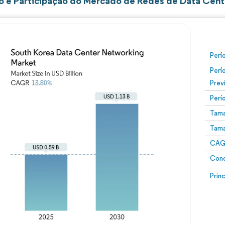
 e Participação do Mercado de Redes de Data Cente
Perí
Perí
Prev
Perí
Tama
Tama
CAGR
Conc
Prin