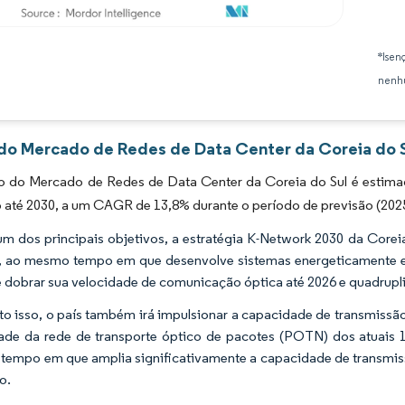
Imagem © Mordor Intelligence. O reuso requer atribuição conforme CC BY 4.0.
*Isen
nenhu
 do Mercado de Redes de Data Center da Coreia do S
 do Mercado de Redes de Data Center da Coreia do Sul é estimad
o até 2030, a um CAGR de 13,8% durante o período de previsão (202
 dos principais objetivos, a estratégia K-Network 2030 da Coreia d
, ao mesmo tempo em que desenvolve sistemas energeticamente efic
 dobrar sua velocidade de comunicação óptica até 2026 e quadruplic
o isso, o país também irá impulsionar a capacidade de transmissã
ade da rede de transporte óptico de pacotes (POTN) dos atuais
empo em que amplia significativamente a capacidade de transmissã
o.