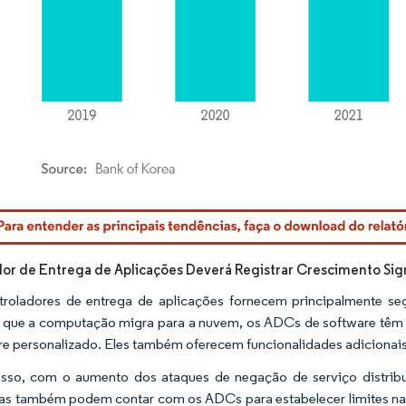
rdor Intelligence. O reuso requer atribuição conforme CC BY 4.0.
or de Entrega de Aplicações Deverá Registrar Crescimento Sig
roladores de entrega de aplicações fornecem principalmente s
que a computação migra para a nuvem, os ADCs de software têm e
e personalizado. Eles também oferecem funcionalidades adicionais e
sso, com o aumento dos ataques de negação de serviço distribu
s também podem contar com os ADCs para estabelecer limites nas 