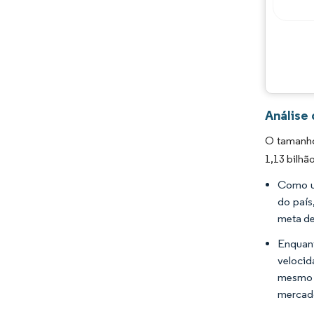
Análise
O tamanho
1,13 bilhã
Como um
do país
meta de
Enquant
velocid
mesmo t
mercad