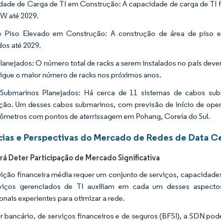
ade de Carga de TI em Construção: A capacidade de carga de TI fu
W até 2029.
e Piso Elevado em Construção: A construção de área de piso e
os até 2029.
lanejados: O número total de racks a serem instalados no país deve
rigue o maior número de racks nos próximos anos.
Submarinos Planejados: Há cerca de 11 sistemas de cabos sub
ção. Um desses cabos submarinos, com previsão de início de ope
lômetros com pontos de aterrissagem em Pohang, Coreia do Sul.
ias e Perspectivas do Mercado de Redes de Data Ce
rá Deter Participação de Mercado Significativa
tuição financeira média requer um conjunto de serviços, capacidades
viços gerenciados de TI auxiliam em cada um desses aspectos
ionais experientes para otimizar a rede.
r bancário, de serviços financeiros e de seguros (BFSI), a SDN p