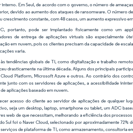
r interno. Em Seul, de acordo com o governo, o número de ameaça
erior, devido ao aumento dos ataques de ransomware. O número d
ou crescimento constante, com 48 casos, um aumento expressivo em 
, portanto, pode ser implantado fisicamente como um appl
adores de entrega de aplicações virtuais são especialmente út
ção em nuvem, pois os clientes precisam da capacidade de escal
icações varia.
às tendências globais de TI, como digitalização e trabalho remot
sceu drasticamente na última década. Alguns dos principais partic
Cloud Platform, Microsoft Azure e outros. Ao contrário dos contr
nte junto com os servidores de aplicações, a acessibilidade ininte
 de aplicações baseado em nuvem.
ecer acesso do cliente ao servidor de aplicações de qualquer lug
tivo, seja um desktop, laptop, smartphone ou tablet, um ADC bas
res web de que necessitam, melhorando a eficiência dos processos 
do Sul foi o Naver Cloud, selecionado por aproximadamente 72% 
 serviços de plataforma de TI, como armazenamento, consultoria em i