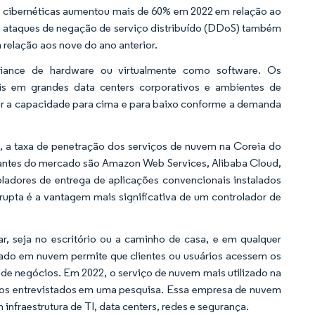
s cibernéticas aumentou mais de 60% em 2022 em relação ao
e ataques de negação de serviço distribuído (DDoS) também
relação aos nove do ano anterior.
iance de hardware ou virtualmente como software. Os
eis em grandes data centers corporativos e ambientes de
ar a capacidade para cima e para baixo conforme a demanda
o, a taxa de penetração dos serviços de nuvem na Coreia do
ipantes do mercado são Amazon Web Services, Alibaba Cloud,
oladores de entrega de aplicações convencionais instalados
rrupta é a vantagem mais significativa de um controlador de
ar, seja no escritório ou a caminho de casa, e em qualquer
eado em nuvem permite que clientes ou usuários acessem os
de negócios. Em 2022, o serviço de nuvem mais utilizado na
dos entrevistados em uma pesquisa. Essa empresa de nuvem
nfraestrutura de TI, data centers, redes e segurança.