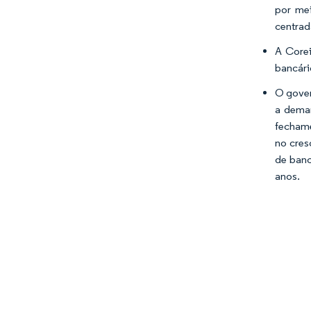
por mei
centrada
A Corei
bancári
O gover
a deman
fechame
no cres
de banc
anos.