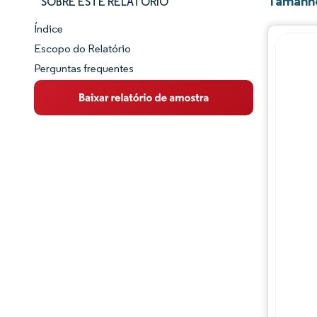
Tamanho
SOBRE ESTE RELATÓRIO
Índice
Panorama do Mercado
Escopo do Relatório
Perguntas frequentes
Visão Geral do Mercado
Principais Tendências de Mercado
Panorama competitivo
Desenvolvimentos da indústria