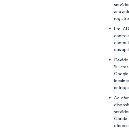
servido
ano ant
registr
Um ADC
control
computa
das apl
Devido 
Sul cre
Google 
localme
entrega
Ao ofer
disposi
servido
Coreia 
oferece