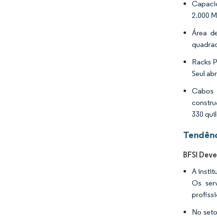
Capacid
2.000 M
Área d
quadrad
Racks P
Seul ab
Cabos 
constru
330 qui
Tendênc
BFSI Deve
A insti
Os ser
profiss
No seto