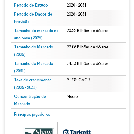
Período de Estudo
2020 - 2031
Período de Dados de
2026 - 2031
Previsão
Tamanho do mercado no
20.22 Bilhões de dólares
ano base (2025)
Tamanho do Mercado
22.06 Bilhões de dólares
(2026)
Tamanho do Mercado
34.13 Bilhões de dólares
(2031)
Taxa de crescimento
9.12% CAGR
(2026 - 2031)
Concentração do
Médio
Mercado
Imagem © Mordor Intelligence. O reuso requer atribuição conforme CC BY 4.0.
Principais jogadores