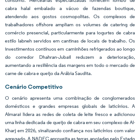
consumo. Mercearias especializadas fornecem lombo de
cabra halal embalado a vácuo de fazendas boutique,
atendendo aos gostos cosmopolitas. Os complexos de
trabalhadores offshore ampliam os volumes de catering de
comércio presencial, particularmente para iogurtes de cabra
estilo labneh servidos em cantinas de locais de trabalho. Os
investimentos contínuos em caminhões refrigerados ao longo
do corredor Dhahran-Jubail reduzem a deterioração,
aumentando a resiliência das margens em todo o mercado de
carne de cabra e queijo da Arábia Saudita.
Cenário Competitivo
O cenário apresenta uma combinação de conglomerados
domésticos e grandes empresas globais de laticínios. A
Almarai lidera as redes de coleta de leite fresco e adicionou
uma linha dedicada de queijo de cabra em seu complexo de Al-
Kharj em 2026, sinalizando confiança nos laticínios com valor
agregado. A NADEC aproveita as terras apoiadas pelo Estado