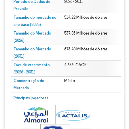
Período de Dados de
2026 - 2031
Previsão
Tamanho do mercado no
514.22 Milhões de dólares
ano base (2025)
Tamanho do Mercado
537.03 Milhões de dólares
(2026)
Tamanho do Mercado
673.40 Milhões de dólares
(2031)
Taxa de crescimento
4.63% CAGR
(2026 - 2031)
Concentração do
Médio
Mercado
Imagem © Mordor Intelligence. O reuso requer atribuição conforme CC BY 4.0.
Principais jogadores