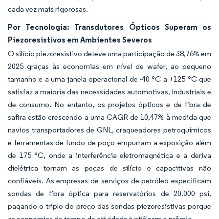
cada vez mais rigorosas.
Por Tecnologia: Transdutores Ópticos Superam os
Piezoresistivos em Ambientes Severos
O silício piezoresistivo deteve uma participação de 38,76% em
2025 graças às economias em nível de wafer, ao pequeno
tamanho e a uma janela operacional de -40 °C a +125 °C que
satisfaz a maioria das necessidades automotivas, industriais e
de consumo. No entanto, os projetos ópticos e de fibra de
safira estão crescendo a uma CAGR de 10,47% à medida que
navios transportadores de GNL, craqueadores petroquímicos
e ferramentas de fundo de poço empurram a exposição além
de 175 °C, onde a interferência eletromagnética e a deriva
dielétrica tornam as peças de silício e capacitivas não
confiáveis. As empresas de serviços de petróleo especificam
sondas de fibra óptica para reservatórios de 20.000 psi,
pagando o triplo do preço das sondas piezoresistivas porque
as economias de tempo de atividade justificam o prêmio.