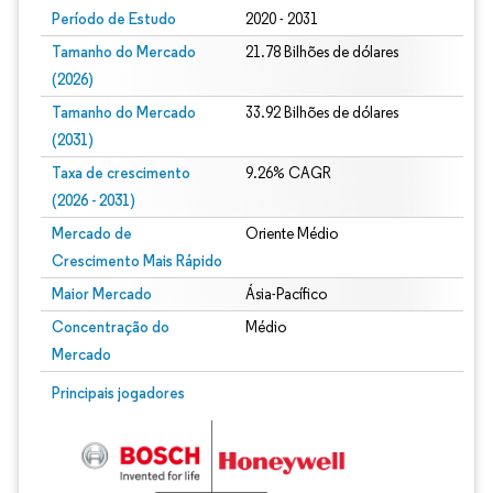
Período de Estudo
2020 - 2031
Tamanho do Mercado
21.78 Bilhões de dólares
(2026)
Tamanho do Mercado
33.92 Bilhões de dólares
(2031)
Taxa de crescimento
9.26% CAGR
(2026 - 2031)
Mercado de
Oriente Médio
Crescimento Mais Rápido
Maior Mercado
Ásia-Pacífico
Concentração do
Médio
Mercado
Imagem © Mordor Intelligence. O reuso requer atribuição conforme CC BY 4.0.
Principais jogadores