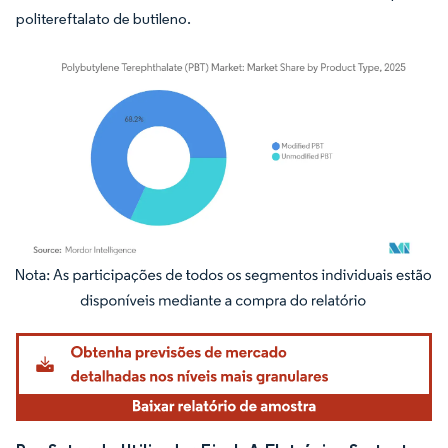
politereftalato de butileno.
Imagem © Mordor Intelligence. O reuso requer atribuição conforme CC BY 4.0.