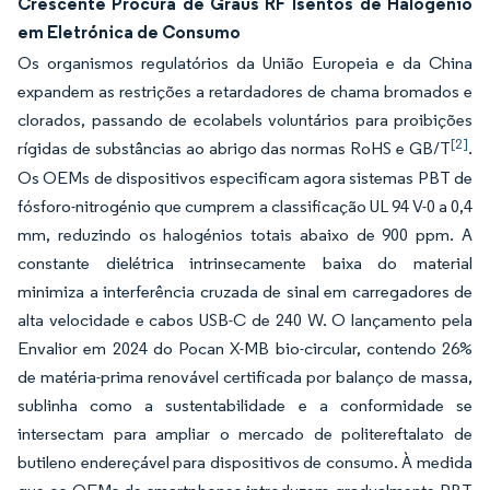
Crescente Procura de Graus RF Isentos de Halogénio
em Eletrónica de Consumo
Os organismos regulatórios da União Europeia e da China
expandem as restrições a retardadores de chama bromados e
clorados, passando de ecolabels voluntários para proibições
[2]
rígidas de substâncias ao abrigo das normas RoHS e GB/T
.
Os OEMs de dispositivos especificam agora sistemas PBT de
fósforo-nitrogénio que cumprem a classificação UL 94 V-0 a 0,4
mm, reduzindo os halogénios totais abaixo de 900 ppm. A
constante dielétrica intrinsecamente baixa do material
minimiza a interferência cruzada de sinal em carregadores de
alta velocidade e cabos USB-C de 240 W. O lançamento pela
Envalior em 2024 do Pocan X-MB bio-circular, contendo 26%
de matéria-prima renovável certificada por balanço de massa,
sublinha como a sustentabilidade e a conformidade se
intersectam para ampliar o mercado de politereftalato de
butileno endereçável para dispositivos de consumo. À medida