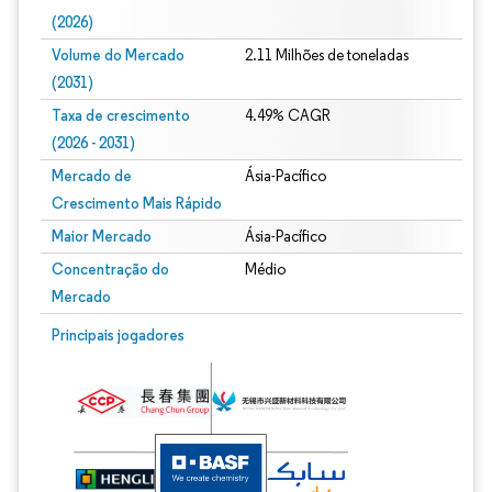
(2026)
Volume do Mercado
2.11 Milhões de toneladas
(2031)
Taxa de crescimento
4.49% CAGR
(2026 - 2031)
Mercado de
Ásia-Pacífico
Crescimento Mais Rápido
Maior Mercado
Ásia-Pacífico
Concentração do
Médio
Mercado
Imagem © Mordor Intelligence. O reuso requer atribuição conforme CC BY 4.0.
Principais jogadores