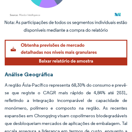
Imagem © Mordor Intelligence. O reuso requer atribuição conforme CC BY 4.0.
Análise Geográfica
A região Ásia-Pacífico representa 68,30% do consumo e prevê-
se que registe o CAGR mais rápido de 4,84% até 2031,
refletindo a integração incomparável de capacidade de
monómero, polímero e composto na região. As recentes
expansões em Chongqing visam copolímeros biodegradáveis
que desbloqueiam mercados de aplicações de embalagem. Tal
escala assegura a liderança em termos de custo, enquanto a