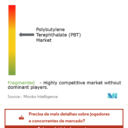
Imagem © Mordor Intelligence. O reuso requer atribuição conforme CC BY 4.0.