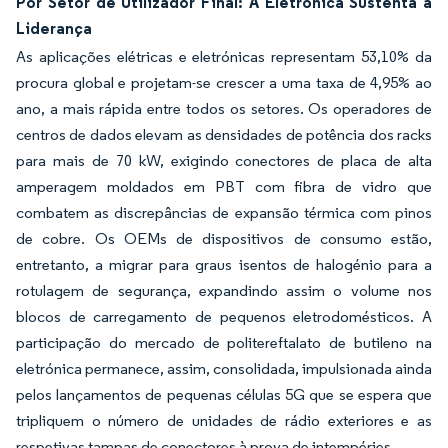
Por Setor de Utilizador Final: A Eletrónica Sustenta a
Liderança
As aplicações elétricas e eletrónicas representam 53,10% da
procura global e projetam-se crescer a uma taxa de 4,95% ao
ano, a mais rápida entre todos os setores. Os operadores de
centros de dados elevam as densidades de potência dos racks
para mais de 70 kW, exigindo conectores de placa de alta
amperagem moldados em PBT com fibra de vidro que
combatem as discrepâncias de expansão térmica com pinos
de cobre. Os OEMs de dispositivos de consumo estão,
entretanto, a migrar para graus isentos de halogénio para a
rotulagem de segurança, expandindo assim o volume nos
blocos de carregamento de pequenos eletrodomésticos. A
participação do mercado de politereftalato de butileno na
eletrónica permanece, assim, consolidada, impulsionada ainda
pelos lançamentos de pequenas células 5G que se espera que
tripliquem o número de unidades de rádio exteriores e as
respetivas tampas de conectores à prova de intempéries.