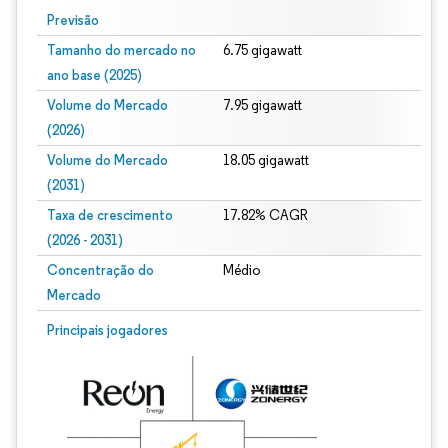
Previsão
Tamanho do mercado no
6.75 gigawatt
ano base (2025)
Volume do Mercado
7.95 gigawatt
(2026)
Volume do Mercado
18.05 gigawatt
(2031)
Taxa de crescimento
17.82% CAGR
(2026 - 2031)
Concentração do
Médio
Mercado
Imagem © Mordor Intelligence. O reuso requer atribuição conforme CC BY 4.0.
Principais jogadores