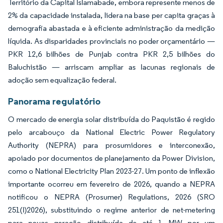
Território da Capital Islamabade, embora represente menos de
2% da capacidade instalada, lidera na base per capita graças à
demografia abastada e à eficiente administração da medição
líquida. As disparidades provinciais no poder orçamentário —
PKR 12,6 bilhões de Punjab contra PKR 2,5 bilhões do
Baluchistão — arriscam ampliar as lacunas regionais de
adoção sem equalização federal.
Panorama regulatório
O mercado de energia solar distribuída do Paquistão é regido
pelo arcabouço da National Electric Power Regulatory
Authority (NEPRA) para prosumidores e interconexão,
apoiado por documentos de planejamento da Power Division,
como o National Electricity Plan 2023-27. Um ponto de inflexão
importante ocorreu em fevereiro de 2026, quando a NEPRA
notificou o NEPRA (Prosumer) Regulations, 2026 (SRO
251(I)2026), substituindo o regime anterior de net-metering
para novas geração distribuída de até 1 MW por um