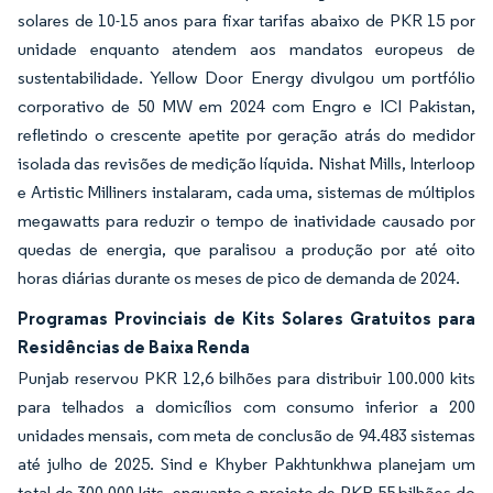
solares de 10-15 anos para fixar tarifas abaixo de PKR 15 por
unidade enquanto atendem aos mandatos europeus de
sustentabilidade. Yellow Door Energy divulgou um portfólio
corporativo de 50 MW em 2024 com Engro e ICI Pakistan,
refletindo o crescente apetite por geração atrás do medidor
isolada das revisões de medição líquida. Nishat Mills, Interloop
e Artistic Milliners instalaram, cada uma, sistemas de múltiplos
megawatts para reduzir o tempo de inatividade causado por
quedas de energia, que paralisou a produção por até oito
horas diárias durante os meses de pico de demanda de 2024.
Programas Provinciais de Kits Solares Gratuitos para
Residências de Baixa Renda
Punjab reservou PKR 12,6 bilhões para distribuir 100.000 kits
para telhados a domicílios com consumo inferior a 200
unidades mensais, com meta de conclusão de 94.483 sistemas
até julho de 2025. Sind e Khyber Pakhtunkhwa planejam um
total de 300.000 kits, enquanto o projeto de PKR 55 bilhões do