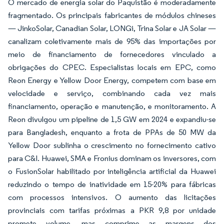
O mercado de energia solar do Paquistão é moderadamente
fragmentado. Os principais fabricantes de módulos chineses
— JinkoSolar, Canadian Solar, LONGi, Trina Solar e JA Solar —
canalizam coletivamente mais de 95% das importações por
meio de financiamento de fornecedores vinculado a
obrigações do CPEC. Especialistas locais em EPC, como
Reon Energy e Yellow Door Energy, competem com base em
velocidade e serviço, combinando cada vez mais
financiamento, operação e manutenção, e monitoramento. A
Reon divulgou um pipeline de 1,5 GW em 2024 e expandiu-se
para Bangladesh, enquanto a frota de PPAs de 50 MW da
Yellow Door sublinha o crescimento no fornecimento cativo
para C&I. Huawei, SMA e Fronius dominam os inversores, com
o FusionSolar habilitado por inteligência artificial da Huawei
reduzindo o tempo de inatividade em 15-20% para fábricas
com processos intensivos. O aumento das licitações
provinciais com tarifas próximas a PKR 9,8 por unidade
promete volume, mas comprime as margens dos