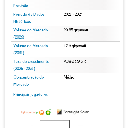
Previsão
Período de Dados
2021 - 2024
Históricos
Volume do Mercado
20.85 gigawatt
(2026)
Volume do Mercado
32.5 gigawatt
(2031)
Taxa de crescimento
9.28% CAGR
(2026 - 2031)
Concentração do
Médio
Mercado
Imagem © Mordor Intelligence. O reuso requer atribuição conforme CC BY 4.0.
Principais jogadores