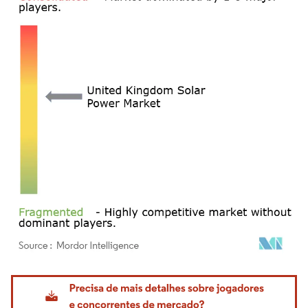
Imagem © Mordor Intelligence. O reuso requer atribuição conforme CC BY 4.0.