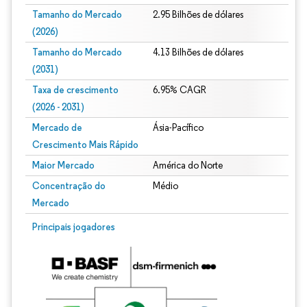
Tamanho do Mercado
2.95 Bilhões de dólares
(2026)
Tamanho do Mercado
4.13 Bilhões de dólares
(2031)
Taxa de crescimento
6.95% CAGR
(2026 - 2031)
Mercado de
Ásia-Pacífico
Crescimento Mais Rápido
Maior Mercado
América do Norte
Concentração do
Médio
Mercado
Imagem © Mordor Intelligence. O reuso requer atribuição conforme CC BY 4.0.
Principais jogadores