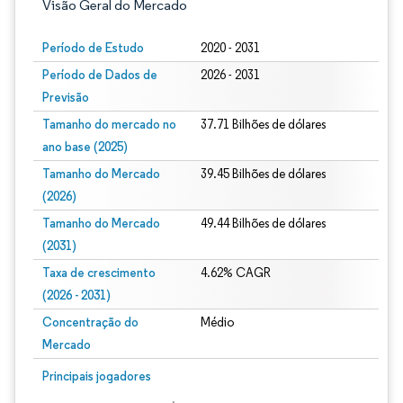
Visão Geral do Mercado
Período de Estudo
2020 - 2031
Período de Dados de
2026 - 2031
Previsão
Tamanho do mercado no
37.71 Bilhões de dólares
ano base (2025)
Tamanho do Mercado
39.45 Bilhões de dólares
(2026)
Tamanho do Mercado
49.44 Bilhões de dólares
(2031)
Taxa de crescimento
4.62% CAGR
(2026 - 2031)
Concentração do
Médio
Mercado
Imagem © Mordor Intelligence. O reuso requer atribuição conforme CC BY 4.0.
Principais jogadores