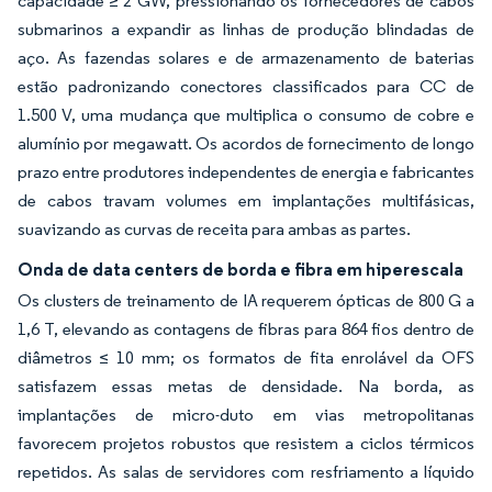
capacidade ≥ 2 GW, pressionando os fornecedores de cabos
submarinos a expandir as linhas de produção blindadas de
aço. As fazendas solares e de armazenamento de baterias
estão padronizando conectores classificados para CC de
1.500 V, uma mudança que multiplica o consumo de cobre e
alumínio por megawatt. Os acordos de fornecimento de longo
prazo entre produtores independentes de energia e fabricantes
de cabos travam volumes em implantações multifásicas,
suavizando as curvas de receita para ambas as partes.
Onda de data centers de borda e fibra em hiperescala
Os clusters de treinamento de IA requerem ópticas de 800 G a
1,6 T, elevando as contagens de fibras para 864 fios dentro de
diâmetros ≤ 10 mm; os formatos de fita enrolável da OFS
satisfazem essas metas de densidade. Na borda, as
implantações de micro-duto em vias metropolitanas
favorecem projetos robustos que resistem a ciclos térmicos
repetidos. As salas de servidores com resfriamento a líquido