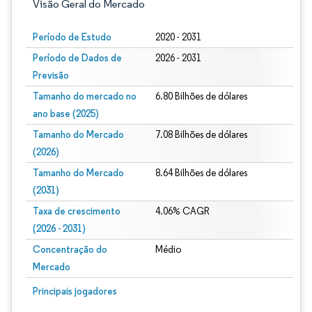
Visão Geral do Mercado
Período de Estudo
2020 - 2031
Período de Dados de
2026 - 2031
Previsão
Tamanho do mercado no
6.80 Bilhões de dólares
ano base (2025)
Tamanho do Mercado
7.08 Bilhões de dólares
(2026)
Tamanho do Mercado
8.64 Bilhões de dólares
(2031)
Taxa de crescimento
4.06% CAGR
(2026 - 2031)
Concentração do
Médio
Mercado
Imagem © Mordor Intelligence. O reuso requer atribuição conforme CC BY 4.0.
Principais jogadores