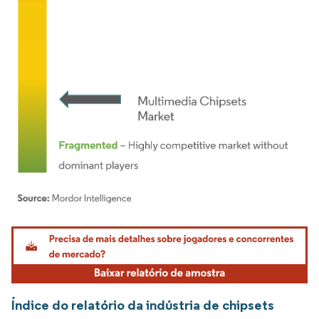
Imagem © Mordor Intelligence. O reuso requer atribuição conforme CC BY 4.0.
Índice do relatório da indústria de chipsets