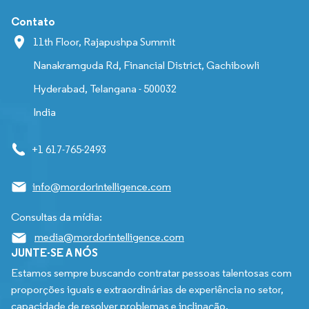
Contato
11th Floor, Rajapushpa Summit
Nanakramguda Rd, Financial District, Gachibowli
Hyderabad, Telangana - 500032
India
+1 617-765-2493
info@mordorintelligence.com
Consultas da mídia:
media@mordorintelligence.com
JUNTE-SE A NÓS
Estamos sempre buscando contratar pessoas talentosas com
proporções iguais e extraordinárias de experiência no setor,
capacidade de resolver problemas e inclinação.