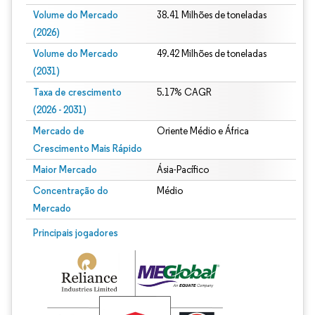
Volume do Mercado
38.41 Milhões de toneladas
(2026)
Volume do Mercado
49.42 Milhões de toneladas
(2031)
Taxa de crescimento
5.17% CAGR
(2026 - 2031)
Mercado de
Oriente Médio e África
Crescimento Mais Rápido
Maior Mercado
Ásia-Pacífico
Concentração do
Médio
Mercado
Imagem © Mordor Intelligence. O reuso requer atribuição conforme CC BY 4.0.
Principais jogadores