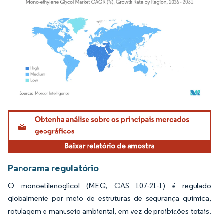
Imagem © Mordor Intelligence. O reuso requer atribuição conforme CC BY 4.0.
Panorama regulatório
O monoetilenoglicol (MEG, CAS 107-21-1) é regulado
globalmente por meio de estruturas de segurança química,
rotulagem e manuseio ambiental, em vez de proibições totais.