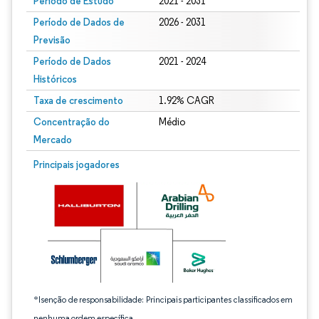
Período de Estudo
2021 - 2031
Período de Dados de
2026 - 2031
Previsão
Período de Dados
2021 - 2024
Históricos
Taxa de crescimento
1.92% CAGR
Concentração do
Médio
Mercado
Imagem © Mordor Intelligence. O reuso requer atribuição conforme CC BY 4.0.
Principais jogadores
*Isenção de responsabilidade: Principais participantes classificados em
nenhuma ordem específica