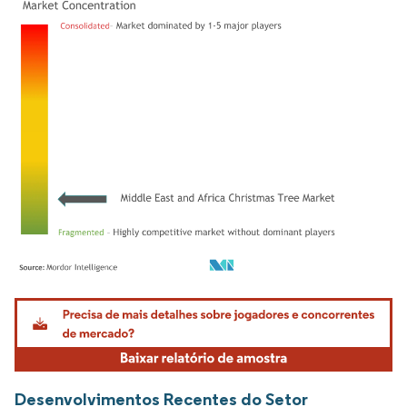
Imagem © Mordor Intelligence. O reuso requer atribuição conforme CC BY 4.0.
Desenvolvimentos Recentes do Setor