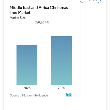
Imagem © Mordor Intelligence. O reuso requer atribuição conforme CC BY 4.0.