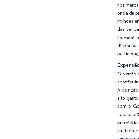
nos mercad
onda de pr
milhões e
das vendas
harmonizaç
disponíve
participaç
Expansão
O varejo 
contribui
A posição
alto gast
com o Go
adicionar
permitidas
limitada 
exploram p