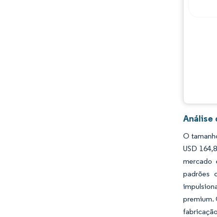
Oportunidades e perspectivas
Desenvolvimentos da indústria
Análise
O tamanho
USD 164,8
mercado é
padrões 
impulsion
premium. 
fabricaçã