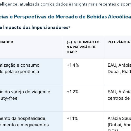
elligence, atualizada com os dados e insights mais recentes disponí
ias e Perspectivas do Mercado de Bebidas Alcoólica
de Impacto dos Impulsionadores
*
ONADOR
(~) % DE IMPACTO
RELEVÂNCIA
NA PREVISÃO DE
CAGR
mização e consumo
+1.4%
EAU, Arábia
do pela experiência
Dubai, Ria
o do varejo de viagem e
+1.2%
EAU, Arábi
duty-free
centros de 
ento da hospitalidade,
+1.1%
Arábia Sau
nimento e megaeventos
(Dubai, Abu