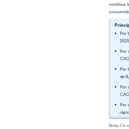
contínua 
consumidor
Princi
Por 
2025
Por 
CAGR
Por 
de 8
Por 
CAGR
Por 
rápi
Nota: Os n