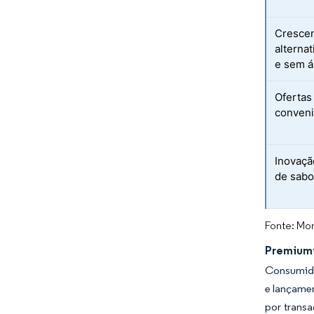
Crescen
alternat
e sem á
Ofertas
conven
Inovaçã
de sabo
Fonte: Mor
Premiumi
Consumido
e lançame
por trans